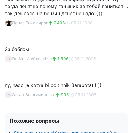
тогда понятно почему гаишник за тобой гониться....
так дешевле, на бензин денег не надо:))))
Денис Тихомиров
2 496
05.11.2008
За баблом
I'm Not A Womanizer
1 596
05.11.2008
IN
ny, nado je xotya bi poltinnik 3arabotat'!-))
Ольга Владимировна
995
05.11.2008
ОВ
Похожие вопросы
Юморяне помогите!У меня синдром картошки.Хочу