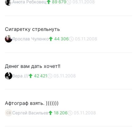
Анюта Ребковец
89 679
05.11.2008
Сигаретку стрельнуть
Ярослав Чуленко
44 306
05.11.2008
Денег вам дать хочет!!
Вера ///
42 421
05.11.2008
Афтограф взять. )))))))
Сергей Васильев
18 206
05.11.2008
СВ