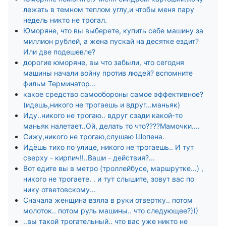
лежать в темном теплом углу,и чтобы меня пару
недель никто не трогал.
Юморяне, что вы выберете, купить себе машину за
миллион рублей, а жена пускай на десятке ездит?
Или две подешевле?
дорогие юморяне, вы что забыли, что сегодня
машины начали войну против людей? вспомните
фильм Терминатор...
какое средство самообороны самое эффективное?
(идешь,никого не трогаешь и вдруг...маньяк)
Иду..никого не трогаю.. вдруг сзади какой-то
маньяк налетает..Ой, делать то что????Мамочки....
Сижу,никого не трогаю,слушаю Шопена.
Идёшь тихо по улице, никого не трогаешь.. И тут
сверху - кирпич!!..Ваши - действия?...
Вот едите вы в метро (троллейбусе, маршрутке...) ,
никого не трогаете. . и тут слышите, зовут вас по
нику ответовскому...
Сначала женщина взяла в руки отвертку.. потом
молоток.. потом руль машины.. что следующее?)))
..вы такой трогательный.. что вас уже никто не