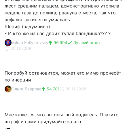
жест средним пальцем, демонстративно утопила
педаль газа до полика, рванула с места, так что
асфальт закипел и умчалась.
Шериф (задумчиво) :
- И кто же из нас двоих тупая блондинка??? ?
Valera Kotlyarevsky
96 994
Лучший ответ
05.11.2008
Попробуй остановится, может его мимо пронесёт
по инерции
Ольга Лаврова
54 781
05.11.2008
Мне кажется, что вы опытный водитель. Платите
штраф и сами придумайте за что.