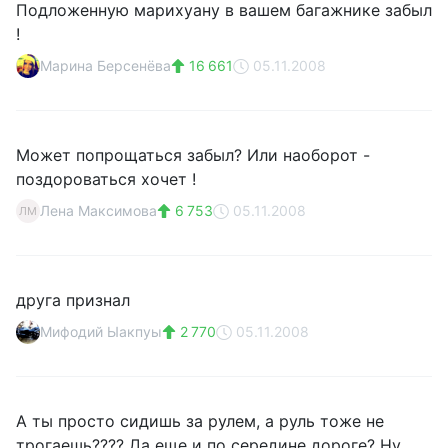
Подложенную марихуану в вашем багажнике забыл
!
Марина Берсенёва
16 661
05.11.2008
Может попрощаться забыл? Или наоборот -
поздороваться хочет !
Лена Максимова
6 753
05.11.2008
ЛМ
друга признал
Мифодий Ыакпуы
2 770
05.11.2008
А ты просто сидишь за рулем, а руль тоже не
трогаешь???? Да еще и по середине дороге? Ну