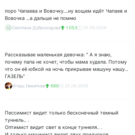
поро Чапаева и Вовочку....ну вощем идёт Чапаев и
Вовочка ...а дальше не помню
Светлана Доброходова
1 053
25.09.2006
СД
Рассказывае маленькая девочка: " А я знаю,
почему папа не хочет, чтобы мама худела. Потому
что он её юбкой на ночь прикрывае машуну нашу...
ГАЗЕЛЬ"
Игорь Никитнев
689
25.09.2006
Пессимист видит только бесконечный темный
туннель.. .
Оптимист видит свет в конце туннеля.. .
И только машинист видит двух придурков,