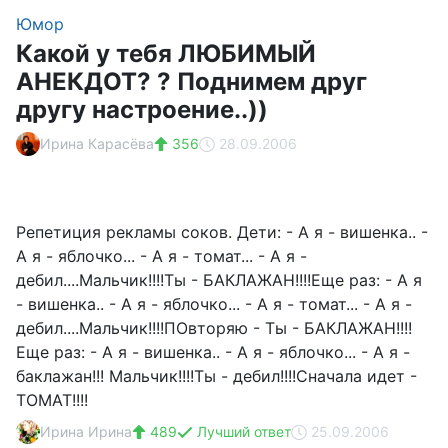
Юмор
Какой у тебя ЛЮБИМЫЙ
АНЕКДОТ? ? Поднимем друг
другу настроение..))
Ирина Карасёва
356
28.09.2006
Репетиция рекламы соков. Дети: - А я - вишенка.. -
А я - яблочко... - А я - томат... - А я -
дебил....Мальчик!!!!Ты - БАКЛАЖАН!!!!Еще раз: - А я
- вишенка.. - А я - яблочко... - А я - томат... - А я -
дебил....Мальчик!!!!ПОвторяю - Ты - БАКЛАЖАН!!!!
Еще раз: - А я - вишенка.. - А я - яблочко... - А я -
баклажан!!! Мальчик!!!!Ты - дебил!!!!Сначала идет -
ТОМАТ!!!!
Ирина Ирина
489
Лучший ответ
25.09.2006