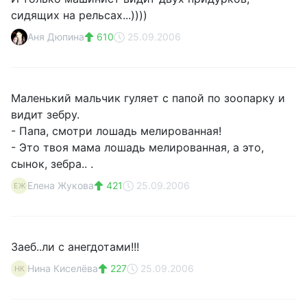
сидящих на рельсах...))))
Аня Дюпина
610
25.09.2006
Маленький мальчик гуляет с папой по зоопарку и
видит зебру.
- Папа, смотри лошадь мелированная!
- Это твоя мама лошадь мелированная, а это,
сынок, зебра.. .
Елена Жукова
421
25.09.2006
ЕЖ
Заеб..ли с анегдотами!!!
Нина Киселёва
227
25.09.2006
НК