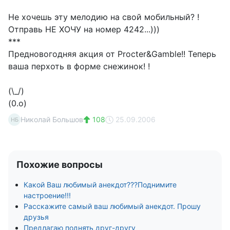
Не хочешь эту мелодию на свой мобильный? !
Отправь НЕ ХОЧУ на номер 4242...)))
***
Предновогодняя акция от Procter&Gamble!! Теперь
ваша перхоть в форме снежинок! !
(\_/)
(0.о)
Николай Большов
108
25.09.2006
НБ
Похожие вопросы
Какой Ваш любимый анекдот???Поднимите
настроение!!!
Расскажите самый ваш любимый анекдот. Прошу
друзья
Предлагаю поднять друг-другу