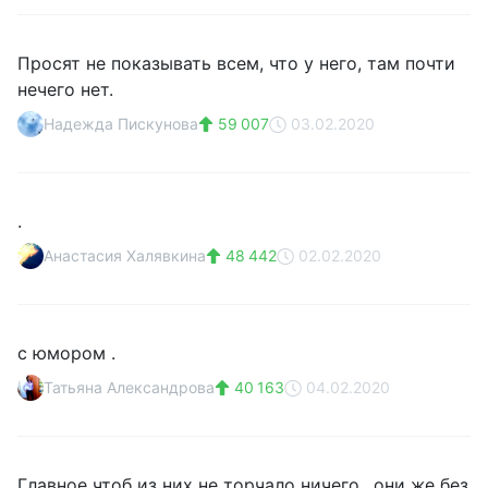
Просят не показывать всем, что у него, там почти
нечего нет.
Надежда Пискунова
59 007
03.02.2020
.
Анастасия Халявкина
48 442
02.02.2020
с юмором .
Татьяна Александрова
40 163
04.02.2020
Главное чтоб из них не торчало ничего.. они же без