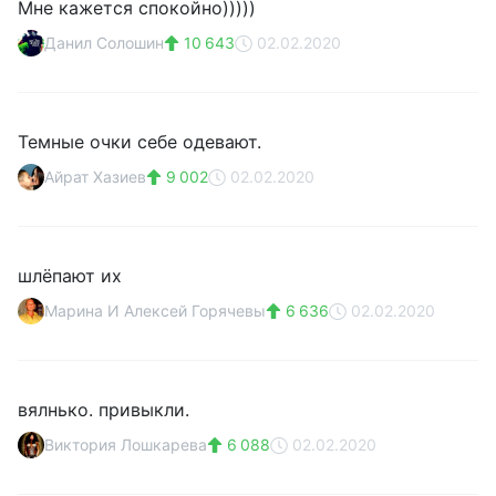
Мне кажется спокойно)))))
Данил Солошин
10 643
02.02.2020
Темные очки себе одевают.
Айрат Хазиев
9 002
02.02.2020
шлёпают их
Марина И Алексей Горячевы
6 636
02.02.2020
вялнько. привыкли.
Виктория Лошкарева
6 088
02.02.2020