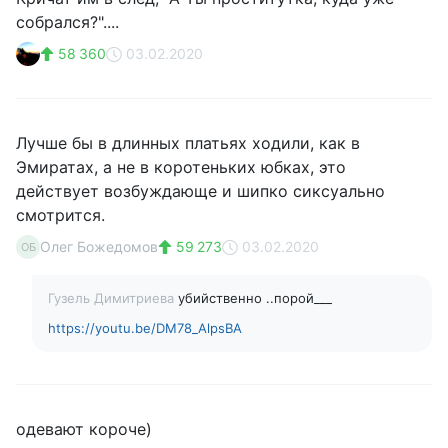
собрался?"....
58 360
03.02.2020
Лучше бы в длинных платьях ходили, как в
Эмиратах, а не в коротеньких юбках, это
действует возбуждающе и шипко сиксуально
смотрится.
Олег Божедомов
59 273
03.02.2020
ОБ
Гузель Димитриева
убийственно ..порой___
https://youtu.be/DM78_AlpsBA
одевают короче)