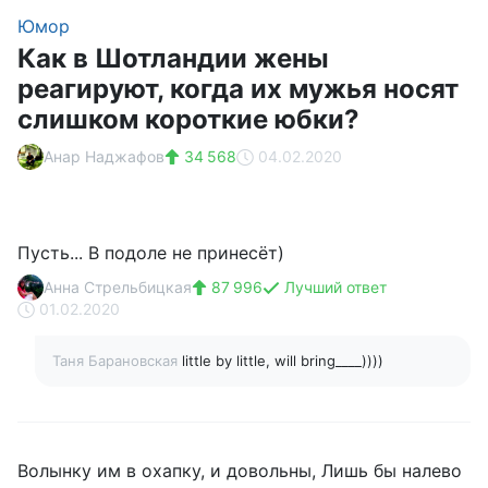
Юмор
Как в Шотландии жены
реагируют, когда их мужья носят
слишком короткие юбки?
Анар Наджафов
34 568
04.02.2020
Пусть... В подоле не принесёт)
Анна Стрельбицкая
87 996
Лучший ответ
01.02.2020
Таня Барановская
little by little, will bring____))))
Волынку им в охапку, и довольны, Лишь бы налево