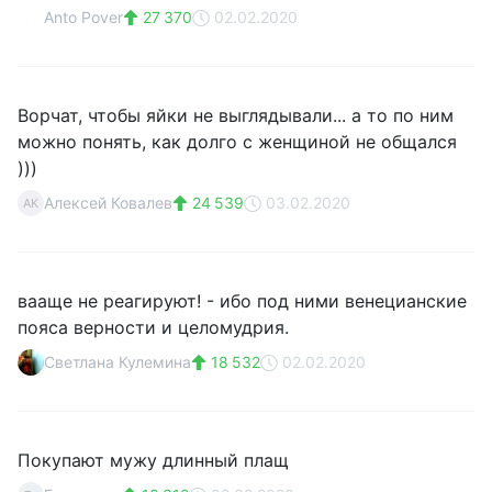
Anto Pover
27 370
02.02.2020
Ворчат, чтобы яйки не выглядывали... а то по ним
можно понять, как долго с женщиной не общался
)))
Алексей Ковалев
24 539
03.02.2020
АК
вааще не реагируют! - ибо под ними венецианские
пояса верности и целомудрия.
Светлана Кулемина
18 532
02.02.2020
Покупают мужу длинный плащ