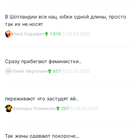
В Шотландии все нац. юбки одной длины, просто
так их не носят
Инна Радзивил
1 919
02.02.2020
Сразу прибегают феминистки..
Лилит Мкртумян
851
02.02.2020
ЛМ
переживают что застудят яй..
Ильмира Полникова
297
02.02.2020
Так жены одевают покороче...