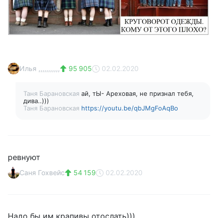
Илья ,,,,,,,,,,,
95 905
02.02.2020
Таня Барановская
ай, тЫ- Ареховая, не признал тебя,
дива..)))
Таня Барановская
https://youtu.be/qbJMgFoAqBo
ревнуют
Саня Гохвейс
54 159
02.02.2020
Надо бы им крапивы отослать)))