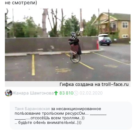
не смотрели)
Жанара Шамгонова
83 810
02.02.2020
Таня Барановская
за несанкционированное
полЬзование тролЬским ресурсОм... _________
______....отсосёШь всем троллям..))
.. будЬте о4енЬ внимателЬнЫ..)))