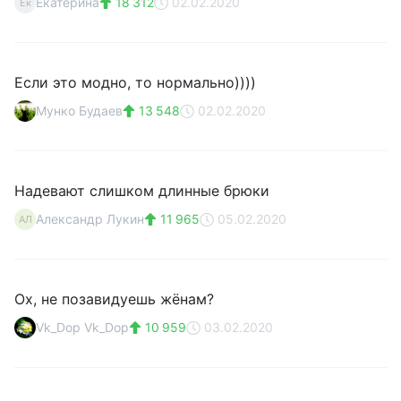
Екатерина
18 312
02.02.2020
Ек
Если это модно, то нормально))))
Мунко Будаев
13 548
02.02.2020
Надевают слишком длинные брюки
Александр Лукин
11 965
05.02.2020
АЛ
Ох, не позавидуешь жёнам?
Vk_Dop Vk_Dop
10 959
03.02.2020