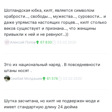
Шотландская юбка, килт, является символом
храбрости..., свободы..., мужества..., суровости... и
даже упрямства настоящих горцев..., килт столько
веков существует и признана..., что женщины
привыкли к ней и не ревнуют...))
Алексей Попов
67 830
03.02.2020
АП
Это их национальный наряд . В повседневности
штаны носят .
Сембай Молдашев
61 574
03.02.2020
Шутка засчитана, но килт не подвержен моде и
имеет стандартную длину 24 дюйма