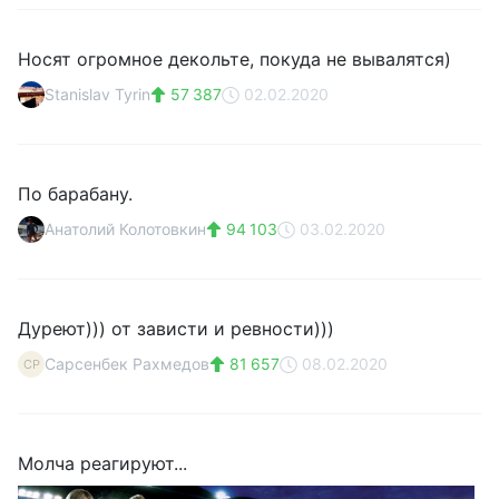
Носят огромное декольте, покуда не вывалятся)
Stanislav Tyrin
57 387
02.02.2020
По барабану.
Анатолий Колотовкин
94 103
03.02.2020
Дуреют))) от зависти и ревности)))
Сарсенбек Рахмедов
81 657
08.02.2020
СР
Молча реагируют...