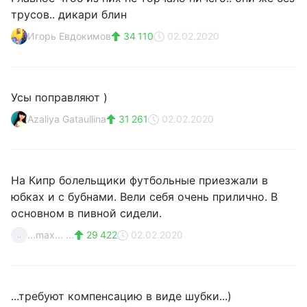
трусов.. дикари блин
Игорь Евдокимов
34 110
02.02.2020
Усы поправляют )
Azaliya Gataullina
31 261
02.02.2020
На Кипр болельщики футбольные приезжали в
юбках и с бубнами. Вели себя очень прилично. В
основном в пивной сидели.
...max... ...
29 422
02.02.2020
..
...требуют компенсацию в виде шубки...)