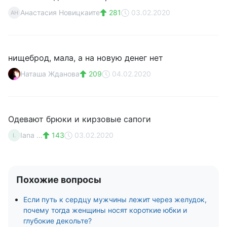
Анастасия Новицкаите
281
03.02.2020
АН
нищеброд, мала, а на новую денег нет
Наташа Жданова
209
04.02.2020
Одевают брюки и кирзовые сапоги
Iana ...
143
03.02.2020
I.
Похожие вопросы
Если путь к сердцу мужчины лежит через желудок,
почему тогда женщины носят короткие юбки и
глубокие декольте?