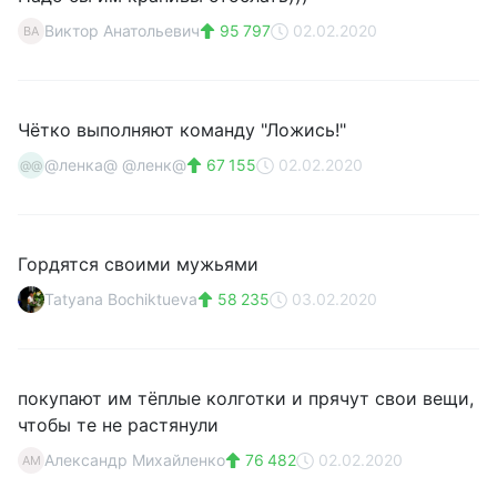
Виктор Анатольевич
95 797
02.02.2020
ВА
Чётко выполняют команду "Ложись!"
@ленка@ @ленк@
67 155
02.02.2020
@@
Гордятся своими мужьями
Tatyana Bochiktueva
58 235
03.02.2020
покупают им тёплые колготки и прячут свои вещи,
чтобы те не растянули
Александр Михайленко
76 482
02.02.2020
АМ