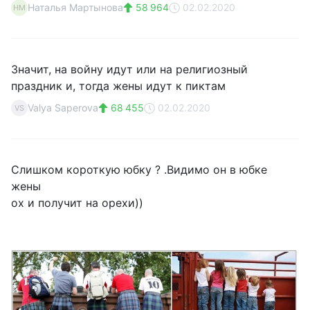
Наталья Мартынова
58 964
02.02.2020
НМ
Значит, на войну идут или на религиозный
праздник и, тогда жены идут к пиктам
Valya Saperova
68 455
02.02.2020
VS
Слишком короткую юбку ? .Видимо он в юбке
жены
ох и получит на орехи))