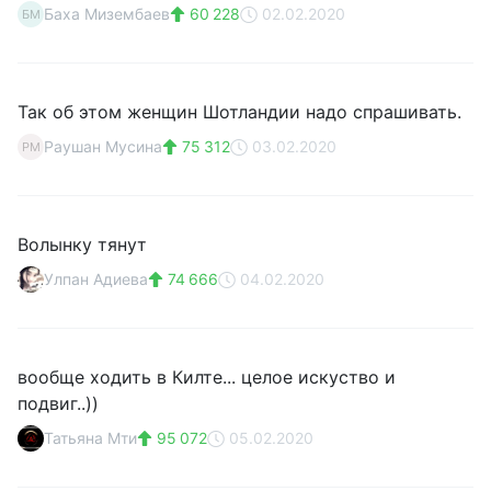
Баха Мизембаев
60 228
02.02.2020
БМ
Так об этом женщин Шотландии надо спрашивать.
Раушан Мусина
75 312
03.02.2020
РМ
Волынку тянут
Улпан Адиева
74 666
04.02.2020
вообще ходить в Килте... целое искуство и
подвиг..))
Татьяна Мти
95 072
05.02.2020