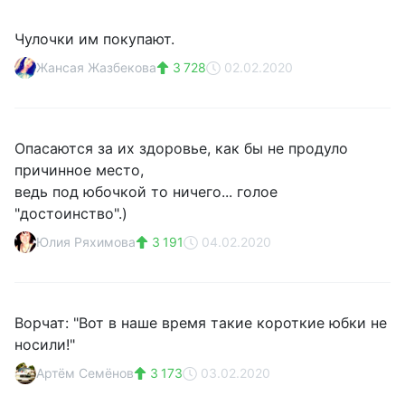
Чулочки им покупают.
Жансая Жазбекова
3 728
02.02.2020
Опасаются за их здоровье, как бы не продуло
причинное место,
ведь под юбочкой то ничего... голое
"достоинство".)
Юлия Ряхимова
3 191
04.02.2020
Ворчат: "Вот в наше время такие короткие юбки не
носили!"
Артём Семёнов
3 173
03.02.2020