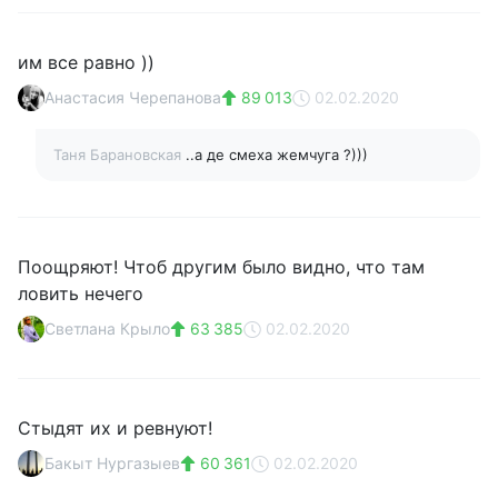
им все равно ))
Анастасия Черепанова
89 013
02.02.2020
Таня Барановская
..а де смеха жемчуга ?)))
Поощряют! Чтоб другим было видно, что там
ловить нечего
Светлана Крыло
63 385
02.02.2020
Стыдят их и ревнуют!
Бакыт Нургазыев
60 361
02.02.2020