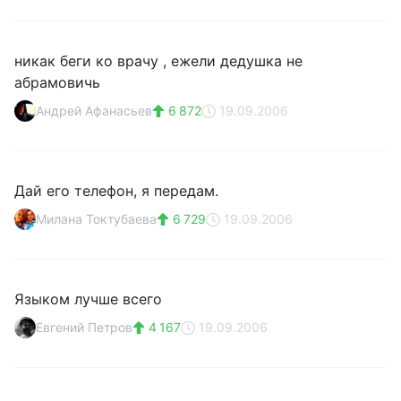
никак беги ко врачу , ежели дедушка не
абрамовичь
Андрей Афанасьев
6 872
19.09.2006
Дай его телефон, я передам.
Милана Токтубаева
6 729
19.09.2006
Языком лучше всего
Евгений Петров
4 167
19.09.2006