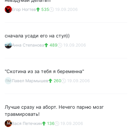
невздумай делать!!!
Егор Ногтев
535
19.09.2006
сначала усади его на стул))
Анна Степанова
489
19.09.2006
"Скотина из за тебя я беременна"
Павел Мармышев
260
19.09.2006
ПМ
Лучше сразу на аборт. Нечего парню мозг
травмировать!
Вася Петечкин
136
19.09.2006