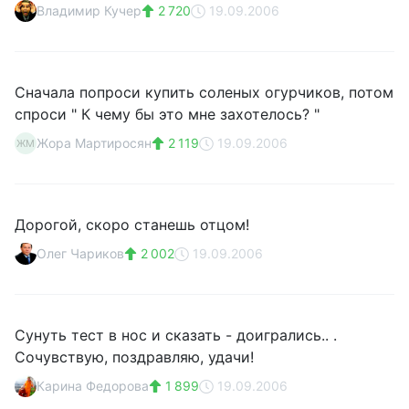
Владимир Кучер
2 720
19.09.2006
Сначала попроси купить соленых огурчиков, потом
спроси " К чему бы это мне захотелось? "
Жора Мартиросян
2 119
19.09.2006
ЖМ
Дорогой, скоро станешь отцом!
Олег Чариков
2 002
19.09.2006
Сунуть тест в нос и сказать - доигрались.. .
Сочувствую, поздравляю, удачи!
Карина Федорова
1 899
19.09.2006