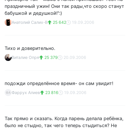
праздничный ужин! Они так рады,что скоро станут
бабушкой и дедушкой!":)
Анатолий Салих-В
25 642
19.09.2006
Тихо и доверительно.
Виталие Опря
25 379
20.09.2006
подожди определённое время- он сам увидит!
Фаррух Алиев
23 816
19.09.2006
ФА
Так прямо и сказать. Когда парень делала ребёнка,
было не стыдно, так чего теперь стыдиться? Не