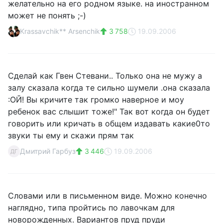
желательно на его родном языке. на иностранном
может не понять ;-)
Krassavchik** Arsenchik
3 758
19.09.2006
Сделай как Гвен Стевани.. Только она не мужу а
залу сказала когда те сильно шумели .она сказала
:ОЙ! Вы кричите так громко наверное и моу
ребенок вас слышит тоже!" Так вот когда он будет
говорить или кричать в общем издавать какие0то
звуки ты ему и скажи прям так
Дмитрий Гарбуз
3 446
19.09.2006
ДГ
Словами или в письменном виде. Можно конечно
наглядно, типа пройтись по лавочкам для
новорожденных. Вариантов пруд пруди