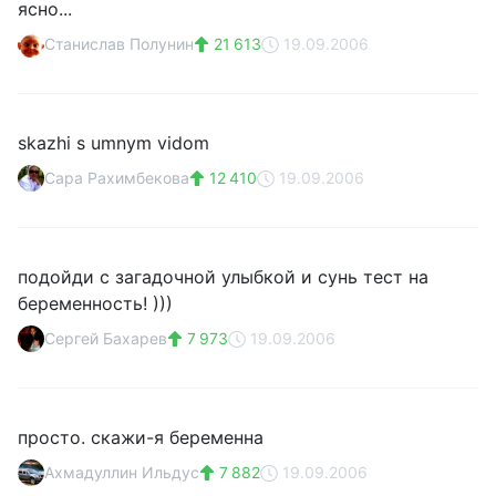
ясно...
Станислав Полунин
21 613
19.09.2006
skazhi s umnym vidom
Сара Рахимбекова
12 410
19.09.2006
подойди с загадочной улыбкой и сунь тест на
беременность! )))
Сергей Бахарев
7 973
19.09.2006
просто. скажи-я беременна
Ахмадуллин Ильдус
7 882
19.09.2006