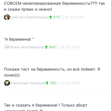
СОВСЕМ незапланированная беременность???! так
и скажи прямо и нежно!
Кристина Байгильдина
975
19.09.2006
"я беременна! "
Асель Жантемирова
842
19.09.2006
АЖ
Покажи тест на беременность, он всё поймет. Я
понял)))
Александр Кузнецов
782
19.09.2006
Так и сказать я беременна! ! Только аборт