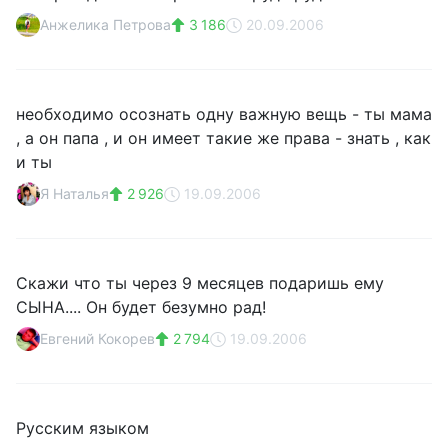
Анжелика Петрова
3 186
20.09.2006
необходимо осознать одну важную вещь - ты мама
, а он папа , и он имеет такие же права - знать , как
и ты
Я Наталья
2 926
19.09.2006
Скажи что ты через 9 месяцев подаришь ему
СЫНА.... Он будет безумно рад!
Евгений Кокорев
2 794
19.09.2006
Русским языком