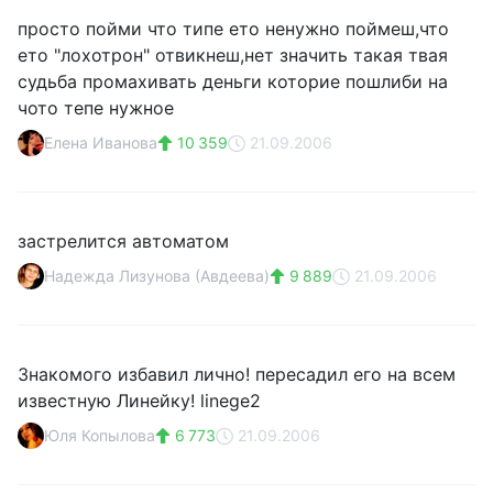
просто пойми что типе ето ненужно поймеш,что
ето "лохотрон" отвикнеш,нет значить такая твая
судьба промахивать деньги которие пошлиби на
чото тепе нужное
Елена Иванова
10 359
21.09.2006
застрелится автоматом
Надежда Лизунова (Авдеева)
9 889
21.09.2006
Знакомого избавил лично! пересадил его на всем
известную Линейку! linege2
Юля Копылова
6 773
21.09.2006