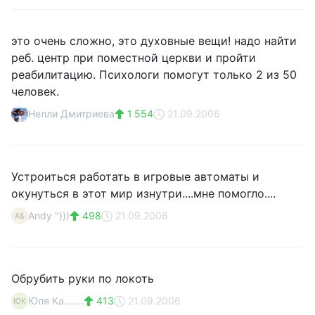
это очень сложно, это духовные вещи! надо найти
реб. центр при поместной церкви и пройти
реабилитацию. Психологи помогут только 2 из 50
человек.
Нелли Дмитриева
1 554
21.09.2006
Устроиться работать в игровые автоматы и
окунуться в этот мир изнутри....мне помогло....
Andy ")))
498
21.09.2006
A&
Обрубить руки по локоть
Юля Ка.......
413
21.09.2006
ЮК