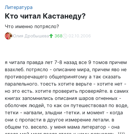
Литература
Кто читал Кастанеду?
Что именно потрясло?
Юлия Дробышева
368
02.10.2006
я читала правда лет 7-8 назад все 9 томов причем
взахлеб. потрясло - описание мира, причем яво не
противоречащего общепринятому а так сказать
паралельного. тоесть хотите верьте - хотите нет -
но это есть. хотите проверить проверяйте. в самих
книгах запомнились описания шаров огненных -
оболочек людей, то как он путешествовал по воде,
тетки - нагвали, злыдни -тетки. и момент - когда
они с пропасти в другое измерение летали. в
общем то. весело. у меня мама литератор - она