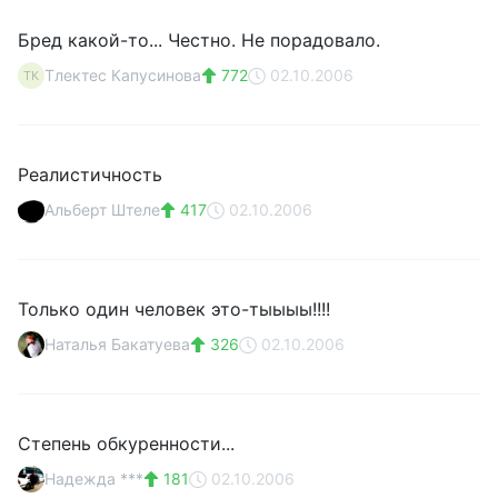
Бред какой-то... Честно. Не порадовало.
Тлектес Капусинова
772
02.10.2006
ТК
Реалистичность
Альберт Штеле
417
02.10.2006
Только один человек это-тыыыы!!!!
Наталья Бакатуева
326
02.10.2006
Степень обкуренности...
Надежда ***
181
02.10.2006