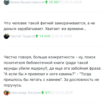
Ирина Вышеславская
25 967
02.10.2006
Что человек такой фигней заморачивается, а не
деньги зарабатывает. Хватает же времени...
Сергей Трудков
14 424
02.10.2006
Честно говоря, больше конкретности - ну, поиск
похитителя библиотечной книги (ради такой
ерунды убили ящерку!), да еще эта забойная фраза:
"А если бы я привязал к ноге камень?" - "Тогда
пришлось бы летать с камнем". За дословность не
поручусь.
Александр Батурин
811
02.10.2006