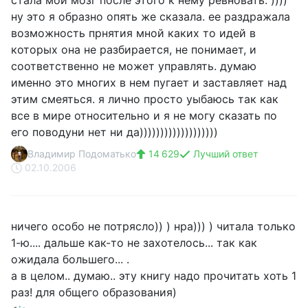
стала мой мозг после этого к нему ревновать. ))))
ну это я образно опять же сказала. ее раздражала
возможность прнятия мной каких то идей в
которых она не разбирается, не понимает, и
соответственно не может управлять. думаю
именно это многих в нем пугает и заставляет над
этим смеяться. я лично просто уыбаюсь так как
все в мире относительно и я не могу сказать по
его поводуни нет ни да)))))))))))))))))))
Владимир Подоматько
14 629
Лучший ответ
02.10.2006
ничего особо не потрясло)) ) нра))) ) читала только
1-ю.... дальше как-то не захотелось... так как
ожидала большего... .
а в целом.. думаю.. эту книгу надо прочитать хоть 1
раз! для общего образования)