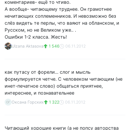
коментариев- ещё то чтиво.
А вообще- читающему труднее. Он грамотнее
нечитающих соплеменников. И невозможно без
слёз видеть те перлы, что ваяют на обланском, и
Русском, но не Великом уже.. .
Ошибки 1-2 класса. Жесть!
Ulzana Aktasova
1 546
06.11.2012
как путасу от форели... слог и мысль
формулируется четче. С человеком читающим (не
инет-печатное слово) общаться приятнее,
интереснее, и познавательнее
Оксана Горских
1 322
06.11.2012
ОГ
Читающий хорошие книги (а не попсу авторства