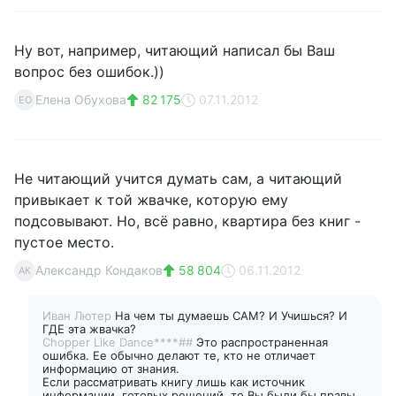
Ну вот, например, читающий написал бы Ваш
вопрос без ошибок.))
Елена Обухова
82 175
07.11.2012
ЕО
Не читающий учится думать сам, а читающий
привыкает к той жвачке, которую ему
подсовывают. Но, всё равно, квартира без книг -
пустое место.
Александр Кондаков
58 804
06.11.2012
АК
Иван Лютер
На чем ты думаешь САМ? И Учишься? И
ГДЕ эта жвачка?
Chopper Like Dance****##
Это распространенная
ошибка. Ее обычно делают те, кто не отличает
информацию от знания.
Если рассматривать книгу лишь как источник
информации, готовых решений, то Вы были бы правы.