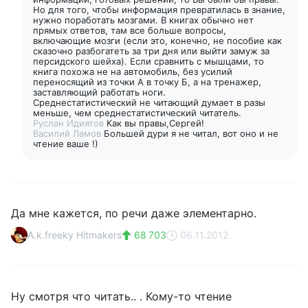
Но для того, чтобы информация превратилась в знание,
нужно поработать мозгами. В книгах обычно нет
прямых ответов, там все больше вопросы,
включающие мозги (если это, конечно, не пособие как
сказочно разбогатеть за три дня или выйти замуж за
персидского шейха). Если сравнить с мышцами, то
книга похожа не на автомобиль, без усилий
переносящий из точки А в точку Б, а на тренажер,
заставляющий работать ноги.
Среднестатистический не читающий думает в разы
меньше, чем среднестатистический читатель.
Руслан Идиятов
Как вы правы,Сергей!
Василий Ламов
Большей дури я не читал, вот оно и не
чтение ваше !)
Да мне кажется, по речи даже элементарно.
A.k.freeky Hitmakers
68 703
06.11.2012
Ну смотря что читать.. . Кому-то чтение