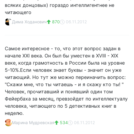
всяких донцовых) гораздо интеллигентнее не
читающего
Дима Ходанович
870
06.11.2012
Самое интересное - то, что этот вопрос задан в
начале XXI века. Он был бы уместен в XVIII - XIX
веке, когда грамотность в России была на уровне
5-10%.Если человек знает буквы - значит он уже
читающий. Но тут же можно переиначить вопрос:
"Скажи мне, что ты читаешь - и я скажу кто ты! "
Человек, прочитавший и понявший один том
Фейербаха за месяц, превзойдет по интеллектуалу
человека, читающего по 5 детективных книг в
неделю.
Марина Мудревская
534
06.11.2012