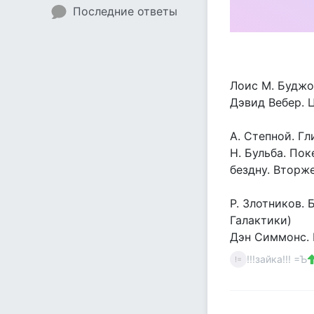
Последние ответы
Лоис М. Буджо
Дэвид Вебер. 
А. Степной. Гл
Н. Бульба. По
бездну. Вторж
Р. Злотников.
Галактики)
Дэн Симмонс.
!!!зайка!!! =Ъ
!=