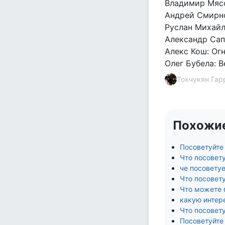
Владимир Мясо
Андрей Смирно
Руслан Михайл
Александр Сап
Алекс Кош: Ог
Олег Бубела: В
Тохчукян Гар
Похожи
Посоветуйте
Что посовету
че посоветуе
Что посовету
Что можете 
какую интере
Что посовету
Посоветуйте 