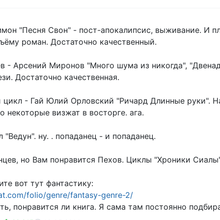
мон "Песня Свон" - пост-апокалипсис, выживание. И пл
ъёму роман. Достаточно качественный.
в - Арсений Миронов "Много шума из никогда", "Двенадц
зи. Достаточно качественная.
 цикл - Гай Юлий Орловский "Ричард Длинные руки". На
о некоторые визжат в восторге. ага.
 "Ведун". ну. . попаданец - и попаданец.
нцев, но Вам понравится Пехов. Циклы "Хроники Сиалы"
ите вот тут фантастику:
tat.com/folio/genre/fantasy-genre-2/
ть, понравится ли книга. Я сама там постоянно подбира