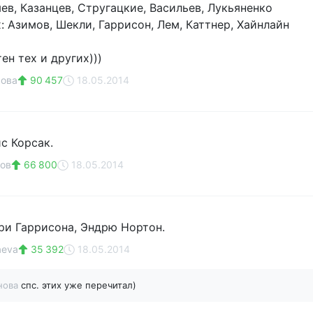
ев, Казанцев, Стругацкие, Васильев, Лукьяненко
: Азимов, Шекли, Гаррисон, Лем, Каттнер, Хайнлайн
ен тех и других)))
рова
90 457
18.05.2014
с Корсак.
ов
66 800
18.05.2014
ри Гаррисона, Эндрю Нортон.
aeva
35 392
18.05.2014
нова
спс. этих уже перечитал)