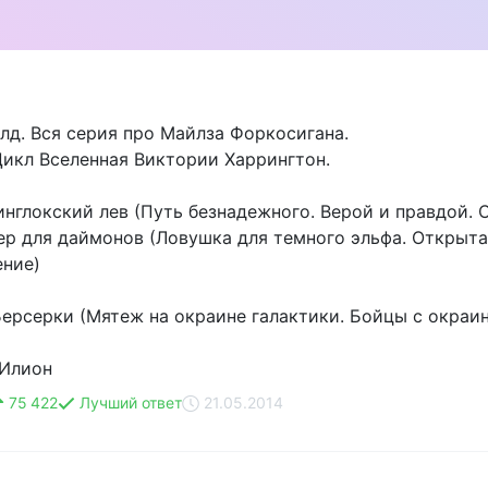
лд. Вся серия про Майлза Форкосигана.
Цикл Вселенная Виктории Харрингтон.
инглокский лев (Путь безнадежного. Верой и правдой. 
кер для даймонов (Ловушка для темного эльфа. Открыта
ение)
 Берсерки (Мятеж на окраине галактики. Бойцы с окраи
 Илион
75 422
Лучший ответ
21.05.2014