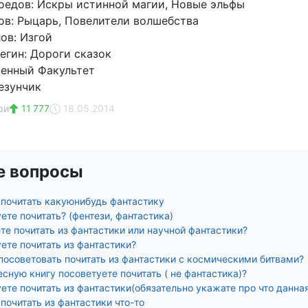
едов: Искры истинной магии, Новые эльфы
в: Рыцарь, Повелители волшебства
ов: Изгой
егин: Дороги сказок
ненный Факультет
езунчик
ри
11 777
18.05.2014
е вопросы
 почитать какуюнибудь фантастику
ете почитать? (фентези, фантастика)
те почитать из фантастики или научной фантастики?
ете почитать из фантастики?
посоветовать почитать из фантастики с космическими битвами?
сную книгу посоветуете почитать ( не фантастика)?
ете почитать из фантастики(обязательно укажате про что данная
почитать из фантастики что-то