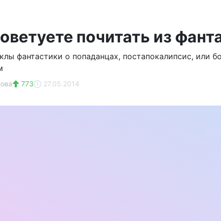
советуете почитать из фант
клы фантастики о попаданцах, постапокалипсис, или б
м
нова
773
27.05.2014