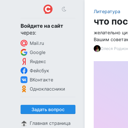
Литература
что по
Войдите на сайт
через:
желательно ци
Вашим совета
Mail.ru
Олеся Родио
Google
Яндекс
Фейсбук
ВКонтакте
Одноклассники
Задать вопрос
Главная страница