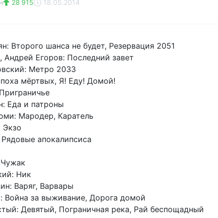
н
28 915
18.05.2014
н: Второго шанса не будет, Резервация 2051
, Андрей Егоров: Последний завет
вский: Метро 2033
поха мёртвых, Я! Еду! Домой!
 Приграничье
: Еда и патроны
оми: Мародер, Каратель
: Экзо
 Рядовые апокалипсиса
 Чужак
ий: Ник
ин: Варяг, Варвары
: Война за выживание, Дорога домой
тый: Девятый, Пограничная река, Рай беспощадный