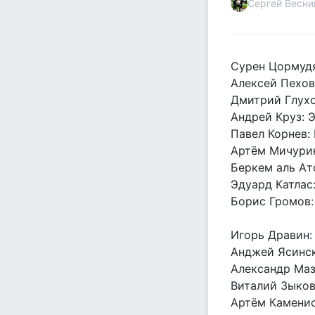
Сергей Весни
Сурен Цормудя
Алексей Пехов
Дмитрий Глухо
Андрей Круз: Э
Павел Корнев:
Артём Мичурин
Беркем аль Ат
Эдуард Катлас
Борис Громов:
Игорь Дравин:
Анджей Ясинск
Александр Маз
Виталий Зыков
Артём Каменис