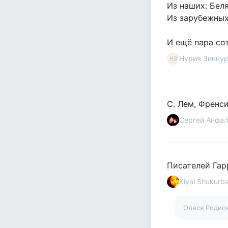
Из наших: Беля
Из зарубежных
И ещё пара сот
Нурия Зинну
НЗ
С. Лем, Френси
Сергей Анфал
Писателей Гар
Kiyal Shukurb
Олеся Родио