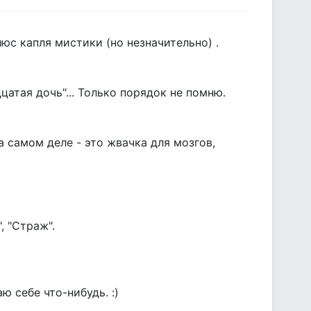
юс капля мистики (но незначительно) .
атая дочь"... Только порядок не помню.
 самом деле - это жвачка для мозгов,
, "Страж".
ю себе что-нибудь. :)