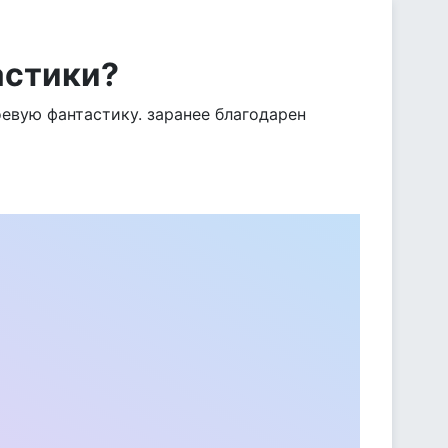
астики?
оевую фантастику. заранее благодарен