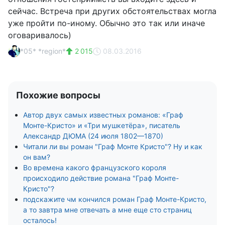
сейчас. Встреча при других обстоятельствах могла
уже пройти по-иному. Обычно это так или иначе
оговаривалось)
*05* *region*
2 015
08.03.2016
Похожие вопросы
Автор двух самых известных романов: «Граф
Монте-Кристо» и «Три мушкетёра», писатель
Александр ДЮМА (24 июля 1802—1870)
Читали ли вы роман "Граф Монте Кристо"? Ну и как
он вам?
Во времена какого французского короля
происходило действие романа "Граф Монте-
Кристо"?
подскажите чм кончился роман Граф Монте-Кристо,
а то завтра мне отвечать а мне еще сто страниц
осталось!