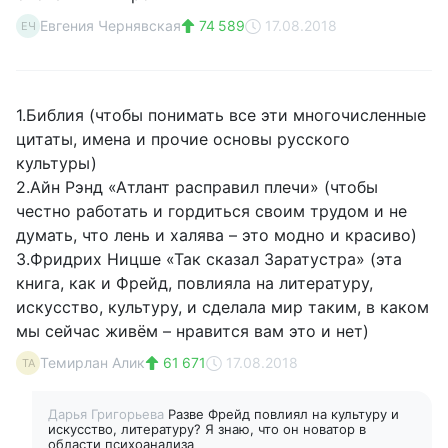
Евгения Чернявская
74 589
17.08.2018
ЕЧ
1.Библия (чтобы понимать все эти многочисленные
цитаты, имена и прочие основы русского
культуры)
2.Айн Рэнд «Атлант расправил плечи» (чтобы
честно работать и гордиться своим трудом и не
думать, что лень и халява – это модно и красиво)
3.Фридрих Ницше «Так сказал Заратустра» (эта
книга, как и Фрейд, повлияла на литературу,
искусство, культуру, и сделала мир таким, в каком
мы сейчас живём – нравится вам это и нет)
Темирлан Алик
61 671
17.08.2018
ТА
Дарья Григорьева
Разве Фрейд повлиял на культуру и
искусство, литературу? Я знаю, что он новатор в
области психоанализа