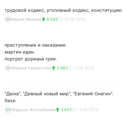
трудовой кодекс, уголовный кодекс, конституцию
Мария Михнюк
8 585
18.08.2018
ММ
преступление и наказание.
мартин иден.
портрет дориана грея.
Марина Каприслова
3 982
17.08.2018
МК
"Дюна", "Дивный новый мир", "Евгений Онегин".
Хехе.
Жадыра Жолтанбаева
3 657
17.08.2018
ЖЖ