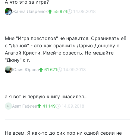
А что это за игра?
Жанна Лавренюк
55 874
14.09.2018
Мне "Игра престолов" не нравится. Сравнивать её
с "Дюной" - это как сравнить Дарью Донцову с
Агатой Кристи. Имейте совесть. Не мешайте
"Дюну" с г.
Юлия Юрова
61 671
14.09.2018
а я вот и первую книгу ниасилел...
Азат Гафиев
41 149
14.09.2018
АГ
Не всем. Я как-то до сих пор ни одной серии не