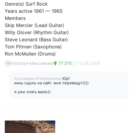
Genre(s) Surf Rock
Years active 1961 — 1965
Members
Skip Mercier (Lead Guitar)
Willy Glover (Rhythm Guitar)
Steve Leonard (Bass Guitar)
Tom Pitman (Saxophone)
Ron McMullen (Drums)
Наталья Максимова
77 275
13.06.2008
НМ
Кызгалдак Игенберлина
Юр!
кинь сцыль на сайт. мне переведут))))
я уже спать валю))