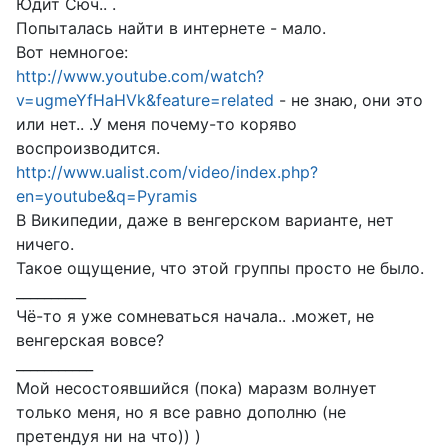
Юдит Сюч.. .
Попыталась найти в интернете - мало.
Вот немногое:
http://www.youtube.com/watch?
v=ugmeYfHaHVk&feature=related
- не знаю, они это
или нет.. .У меня почему-то коряво
воспроизводится.
http://www.ualist.com/video/index.php?
en=youtube&q=Pyramis
В Википедии, даже в венгерском варианте, нет
ничего.
Такое ощущение, что этой группы просто не было.
__________
Чё-то я уже сомневаться начала.. .может, не
венгерская вовсе?
___________
Мой несостоявшийся (пока) маразм волнует
только меня, но я все равно дополню (не
претендуя ни на что)) )