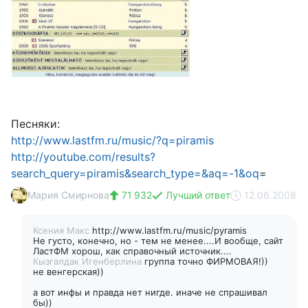
Песняки:
http://www.lastfm.ru/music/?q=piramis
http://youtube.com/results?
search_query=piramis&search_type=&aq=-1&oq
=
Мария Смирнова
71 932
Лучший ответ
12.06.2008
Ксения Макс
http://www.lastfm.ru/music/pyramis
Не густо, конечно, но - тем не менее....И вообще, сайт
ЛастФМ хорош, как справочный источник....
Кызгалдак Игенберлина
группа точно ФИРМОВАЯ!))
не венгерская))
а вот инфы и правда нет нигде. иначе не спрашивал
бы))