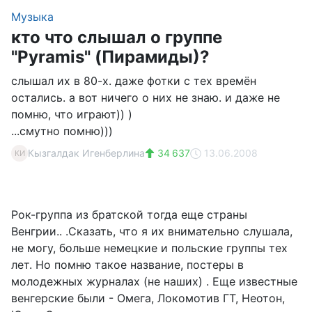
Музыка
кто что слышал о группе
"Pyramis" (Пирамиды)?
слышал их в 80-х. даже фотки с тех времён
остались. а вот ничего о них не знаю. и даже не
помню, что играют)) )
...смутно помню)))
Кызгалдак Игенберлина
34 637
13.06.2008
КИ
Рок-группа из братской тогда еще страны
Венгрии.. .Сказать, что я их внимательно слушала,
не могу, больше немецкие и польские группы тех
лет. Но помню такое название, постеры в
молодежных журналах (не наших) . Еще известные
венгерские были - Омега, Локомотив ГТ, Неотон,