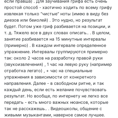
если правша) . Для заучивания грифа есть очень
простой способ - хаотично ходить по всему грифу
извлекая только "чистые" ноты (имею в виду без
диезов или беиолей) . Это нудно, но результат
будет. Потом уже гриф разбивается на позиции, и
т. д. Тяжело все в двух словах описать.. . В целом,
занятие разбивается на 15 минутные интервалы
(примерно) . В каждом интервале определенное
упражнение. Интервалы группируются примерно
так: около 2 часов на разработку правой руки
(звукоизвлечения) , 1 час на левую руку (например
отработка легато) , + час на специальные
упражнения в зависимости от конкретного
направления. Далее - в свободном ритне, и так
каждый день, если есть желание почувствовать
результат. Но вообще, по интернету не легко все
передать - есть много важных нюансов, которые
так не расскажешь.. . Видеошколы, общение с
живыми музыкантами, наверное самое лучшее.