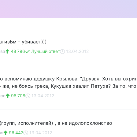
тизЬм - убивает)))
ова
48 796
Лучший ответ
13.04.2012
Но вспоминаю дедушку Крылова: "Друзья! Хоть вы охри
то же, не боясь греха, Кукушка хвалит Петуха? За то, что
лов
98 708
13.04.2012
(групп, исполнителей) , а не идолопоклонство
ая
96 442
13.04.2012