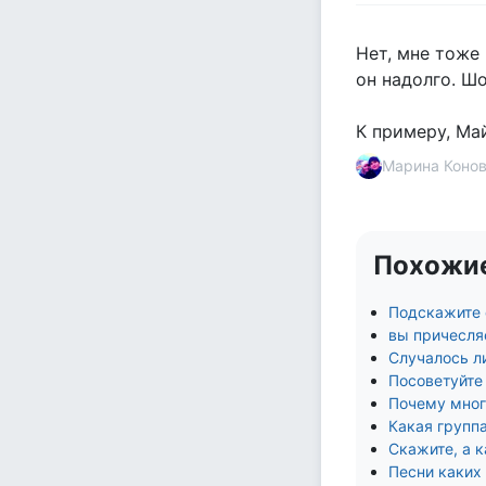
Нет, мне тоже 
он надолго. Ш
К примеру, Май
Марина Коно
Похожи
Подскажите с
вы причесля
Случалось л
Посоветуйте 
Почему многи
Какая группа
Скажите, а к
Песни каких 