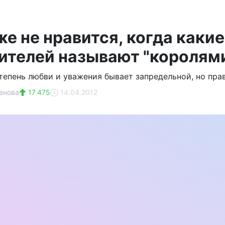
же не нравится, когда каки
телей называют "королями",
степень любви и уважения бывает запредельной, но пра
енова
17 475
14.04.2012