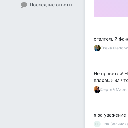
Последние ответы
огалтелый фана
Елена Федор
Не нравится! 
плоха!..» За ч
Сергей Мари
я за уважение 
Юля Зелинск
ЮЗ