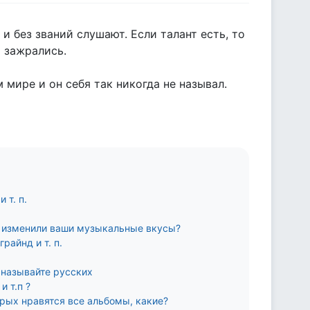
и без званий слушают. Если талант есть, то
 зажрались.
 мире и он себя так никогда не называл.
 т. п.
я
но изменили ваши музыкальные вкусы?
райнд и т. п.
е называйте русских
и т.п ?
орых нравятся все альбомы, какие?