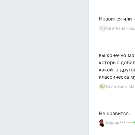
Нравится или 
Светлана Наз
СН
вы конечно мо
которые добил
какойто друго
классическа м
Владимир Ма
ВМ
Не нравится.
Масик*** ***