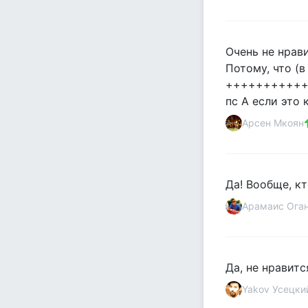
Очень не нрави
Потому, что (в
++++++++++
пс А если это 
Арсен Мкоян
Да! Вообще, к
Арамаис Ога
Да, не нравитс
Yakov Усецки