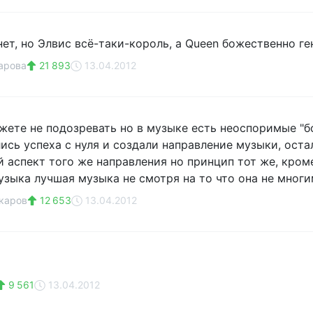
нет, но Элвис всё-таки-король, а Queen божественно ге
арова
21 893
13.04.2012
жете не подозревать но в музыке есть неоспоримые "бог
ись успеха с нуля и создали направление музыки, ост
й аспект того же направления но принцип тот же, кроме
узыка лучшая музыка не смотря на то что она не многи
каров
12 653
13.04.2012
9 561
13.04.2012