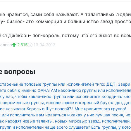
не нравится, сами себя называют. А талантливых людей 
оу- бизнес- это коммерция и большинство звёзд просто
кл Джексон- поп-король, потому что его знают во всём
валова
2 515
13.04.2012
е вопросы
таренькие топовые группы или исполнителей типо: ДДТ, Звери и
ете себя к именно ФАНАТАМ какой-либо группы или исполнител
и у вас, чтобы какая-либо группа или исполнитель координаль
современные группы, исполняющие интересный брутал дэт, дэтг
е называют Король и Шут попсой? ! Мне нравится эта группа!
 или исполнитель вам нравиться и какая у них лучшая песня, н
ак находят новые таланты, новых мировых звезд, исполнителей, 
групп и исполнителей чаще всего слушаете? Есть группы, у кот