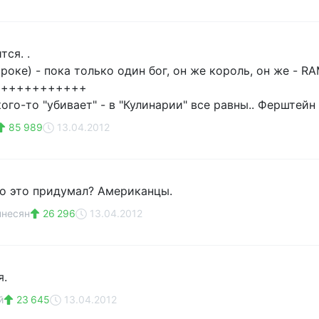
тся. .
 роке) - пока только один бог, он же король, он же - RA
++++++++++++
кого-то "убивает" - в "Кулинарии" все равны.. Ферштейн 
85 989
13.04.2012
то это придумал? Американцы.
ннесян
26 296
13.04.2012
я.
й
23 645
13.04.2012