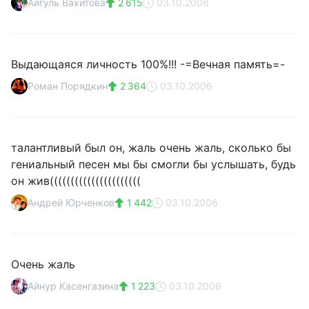
Айгуль Вахитова
2 615
03.10.2006
Выдающаяся личность 100%!!! -=Вечная память=-
Роман Порядкин
2 364
03.10.2006
талантливый был он, жаль очень жаль, сколько бы
гениальный песен мы бы смогли бы услышать, будь
он жив((((((((((((((((((((((
Андрей Юрченков
1 442
03.10.2006
Очень жаль
Айнур Касенгазина
1 223
03.10.2006