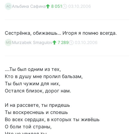
Альбина Сафина
8 051
03.10.2006
АС
Сестрёнка, обижаешь... Игоря я помню всегда.
Murzabek Smagulov
7 289
03.10.2006
MS
....Ты был одним из тех,
Кто в душу мне пролил бальзам,
Ты был чужим для них,
Остался близок, дорог нам.
И на рассвете, ты придешь
Ты воскреснешь и споешь
Во всех сердцах, в которых ты живёшь
О боли той страны,
Что не увидел ты.