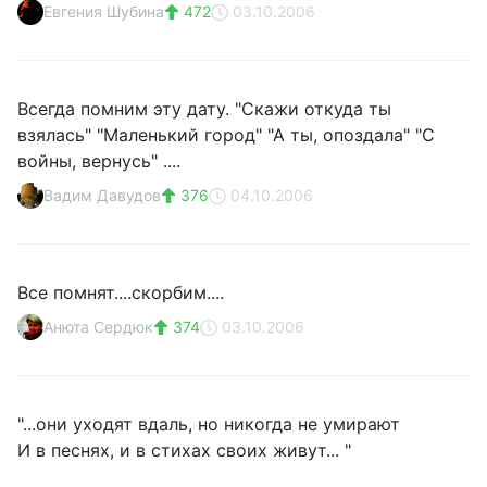
Евгения Шубина
472
03.10.2006
Всегда помним эту дату. "Скажи откуда ты
взялась" "Маленький город" "А ты, опоздала" "С
войны, вернусь" ....
Вадим Давудов
376
04.10.2006
Все помнят....скорбим....
Анюта Сердюк
374
03.10.2006
"...они уходят вдаль, но никогда не умирают
И в песнях, и в стихах своих живут... "