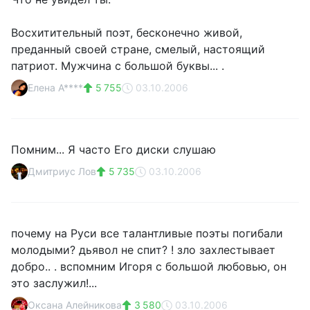
Восхитительный поэт, бесконечно живой,
преданный своей стране, смелый, настоящий
патриот. Мужчина с большой буквы... .
Елена А****
5 755
03.10.2006
Помним... Я часто Его диски слушаю
Дмитриус Лов
5 735
03.10.2006
почему на Руси все талантливые поэты погибали
молодыми? дьявол не спит? ! зло захлестывает
добро.. . вспомним Игоря с большой любовью, он
это заслужил!...
Оксана Алейникова
3 580
03.10.2006