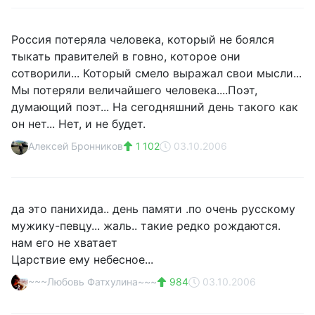
Россия потеряла человека, который не боялся
тыкать правителей в говно, которое они
сотворили... Который смело выражал свои мысли...
Мы потеряли величайшего человека....Поэт,
думающий поэт... На сегодняшний день такого как
он нет... Нет, и не будет.
Алексей Бронников
1 102
03.10.2006
да это панихида.. день памяти .по очень русскому
мужику-певцу... жаль.. такие редко рождаются.
нам его не хватает
Царствие ему небесное...
~~~Любовь Фатхулина~~~
984
03.10.2006