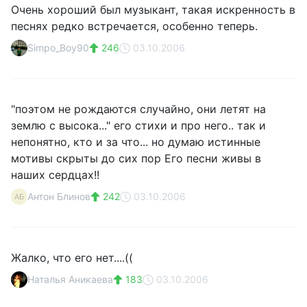
Очень хороший был музыкант, такая искренность в
песнях редко встречается, особенно теперь.
Simpo_Boy90
246
03.10.2006
"поэтом не рождаются случайно, они летят на
землю с высока..." его стихи и про него.. так и
непонятно, кто и за что... но думаю истинные
мотивы скрыты до сих пор Его песни живы в
наших сердцах!!
Антон Блинов
242
03.10.2006
АБ
Жалко, что его нет....((
Наталья Аникаева
183
03.10.2006