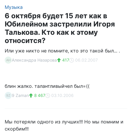
Музыка
6 октября будет 15 лет как в
Юбилейном застрелили Игоря
Талькова. Кто как к этому
относится?
Или уже никто не помните, кто это такой был... .
Александра Назарова
417
06.02.2007
АН
блин жалко. талантливыйчел был=((
9 Zaman
8 467
03.10.2006
9Z
Мы потеряли одного из лучших!!! Но мы помним и
скорбим!!!