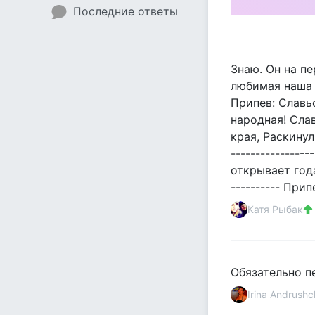
Последние ответы
Знаю. Он на п
любимая наша с
Припев: Славь
народная! Слав
края, Раскинул
---------------
открывает года
---------- Припе
Катя Рыбак
Обязательно пе
Irina Andrush