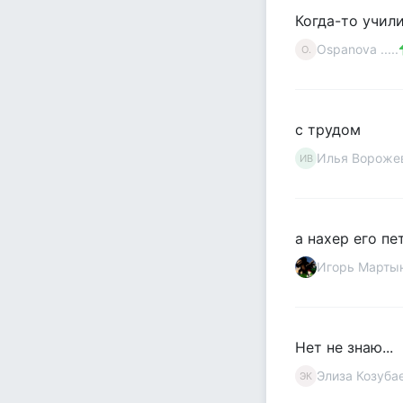
Когда-то учил
Ospanova .....
O.
с трудом
Илья Вороже
ИВ
а нахер его пе
Игорь Марты
Нет не знаю...
Элиза Козуба
ЭК