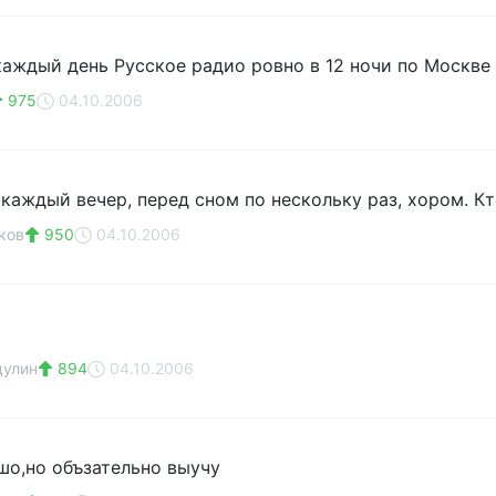
каждый день Русское радио ровно в 12 ночи по Москве к
975
04.10.2006
 каждый вечер, перед сном по нескольку раз, хором. К
ков
950
04.10.2006
дулин
894
04.10.2006
шо,но объзательно выучу