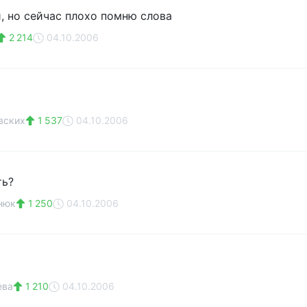
и, но сейчас плохо помню слова
2 214
04.10.2006
вских
1 537
04.10.2006
ть?
нюк
1 250
04.10.2006
ева
1 210
04.10.2006