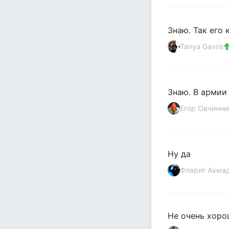
Знаю. Так его 
Tanya Gavris
Знаю. В армии
Егор Овчинни
Ну да
Фларит Ахма
Не очень хоро