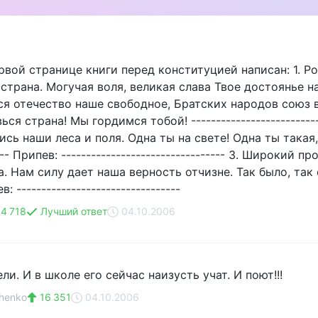
ервой странице книги перед конституцией написан: 1. 
трана. Могучая воля, великая слава Твое достоянье на все
ся отечество наше свободное, Братских народов союз 
ься страна! Мы гордимся тобой! ------------------------
ись наши леса и поля. Одна ты на свете! Одна ты такая,
---- Припев: --------------------------------- 3. Широки
. Нам силу дает наша верность отчизне. Так было, так ест
в: ---------------------------------
4 718
Лучший ответ
04.10.2006
ли. И в школе его сейчас наизусть учат. И поют!!!
chenko
16 351
04.10.2006