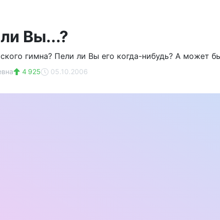
ли Вы...?
йского гимна? Пели ли Вы его когда-нибудь? А может б
евна
4 925
05.10.2006