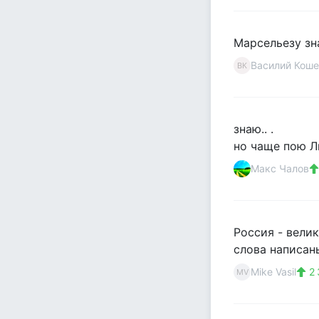
Марсельезу зна
Василий Коше
ВК
знаю.. .
но чаще пою Л
Макс Чалов
Россия - вели
слова написан
Mike Vasil
2 
MV