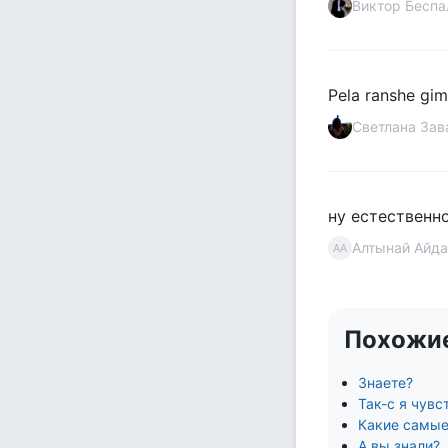
Виктор Беспа
Pela ranshe gi
Светлана За
ну естественно
Алтынай Айд
АА
Похожи
Знаете?
Так-с я чувс
Какие самые
А вы знали?