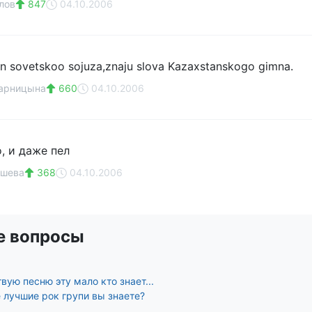
лов
847
04.10.2006
mn sovetskoo sojuza,znaju slova Kazaxstanskogo gimna.
варницына
660
04.10.2006
, и даже пел
ашева
368
04.10.2006
е вопросы
твую песню эту мало кто знает...
 лучшие рок групи вы знаете?