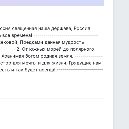
Россия священная наша держава, Россия
 времена! --------------------------------
вековой, Предками данная мудрость
--------- 2. От южных морей до полярного
 Хранимая богом родная земля. --------------
й простор для мечты и для жизни. Грядущие нам
ь и так будет всегда! -----------------------