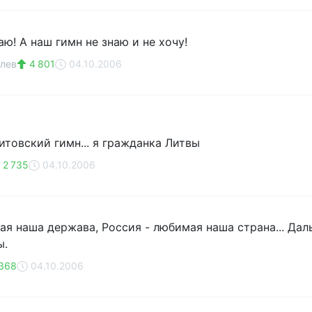
ю! А наш гимн не знаю и не хочу!
лев
4 801
04.10.2006
итовский гимн... я гражданка Литвы
2 735
04.10.2006
кая наша держава, Россия - любимая наша страна... Да
ы.
368
04.10.2006