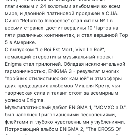
платиновым и 24 золотыми альбомами во всем
мире, и двойной платиновой продажей в США.
Сингл "Return to Innocence" стал хитом № 1 в
восьми странах, достиг вершины 10 Чартов на
пяти различных континентах, и стал вершиной Top
5 в Америке.
С выпуском "Le Roi Est Mort, Vive Le Roi!",
ломающий стереотипы музыкальный проект
Enigma стал трилогией. Обладая исключительной
гармоничностью, ENIGMA 3 - результат многих
"пробных стилистических камней" и атмосферы
двух предыдущих альбомов Мишеля Крету, чья
творческая сила и талант стоят за всемирным
успехом Enigma.
Мультиплатиновый дебют ENIGMA 1, "MCMXC a.D.",
был наполнен Григорианскими песнопениями,
флейтами и глубоко чувственными углублениями.
Потрясающий альбом ENIGMA 2, "The CROSS Of