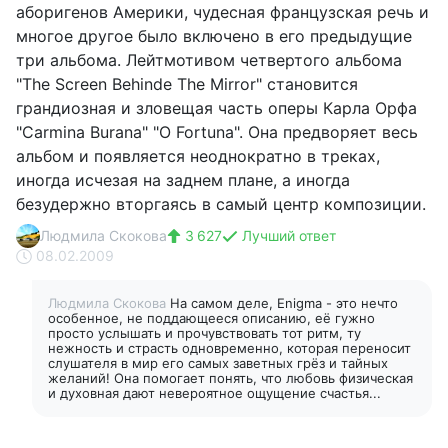
аборигенов Америки, чудесная французская речь и
многое другое было включено в его предыдущие
три альбома. Лейтмотивом четвертого альбома
"The Screen Behinde The Mirror" становится
грандиозная и зловещая часть оперы Карла Орфа
"Carmina Burana" "O Fortuna". Она предворяет весь
альбом и появляется неоднократно в треках,
иногда исчезая на заднем плане, а иногда
безудержно вторгаясь в самый центр композиции.
Людмила Скокова
3 627
Лучший ответ
08.02.2009
Людмила Скокова
На самом деле, Enigma - это нечто
особенное, не поддающееся описанию, её гужно
просто услышать и прочувствовать тот ритм, ту
нежность и страсть одновременно, которая переносит
слушателя в мир его самых заветных грёз и тайных
желаний! Она помогает понять, что любовь физическая
и духовная дают невероятное ощущение счастья...