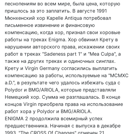
песнопениям во всем мире, была цена, которую
пришлось за это заплатить. В августе 1991
Мюнхенский хор Kapelle Antiqua потребовал
письменное извинение и финансовую
компенсацию, когда хор, признал свои хоровые
работы на треках Enigma. Хор обвинил Крету в
нарушении авторского права, искажении своих
работ в треках "Sadeness part 1" и "Mea Culpa", а
также на других треках и одиночных синглах.
Крету и Virgin Germany согласились выплатить
компенсацию за работы, используемые на "MCMXC
a.D.", в результате чего удалось избежать суда с
Polydor и BMG/ARIOLA, которые представляли
Немецкий хор. Сумма не разглашалась. В конце
концов Virgin приобрела права на использование
работ хора у Polydor и BMG/ARIOLA.
ENIGMA 2 продолжила всемирный успех
предшественника. Начиная с выпуска в декабре
1993, "The CROSS Of Changes" отмечен 21