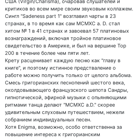
США (Virgin/Charisma), очаровав слушателей и
критиков во всем мире своим звуковым коллажем.
Cингл "Sadeness part 1" возглавил чарты в 23
странах, в то время как сам MCMXC a. D. стал
хитом № 1 в 41 странах и завоевал 57 платиновых
вознаграждений, включая тройное платиновое
свидетельство в Америке, и был на вершине Top
200 в течение более чем пяти лет.
Крету расценивает каждую песню как "главу в
книге", и поэтому истинное предстваление о
работе можно получить только от целого альбома.
Смесь григорианских песнопений шестого века,
околдовывающего французского шепота Сандры,
гипнотической, эфирной музыки с опьяняющими
ритмами танца делают "MCMXC a.D." скорее
удивительным слуховым путешествием, нежели
собранием индивидуальных песен.
Хотя Enigma, возможно, особо ответственна за
повышение интереса к григорианским