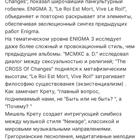
Changes", показал широчайший панкультурный
гобелен. ENIGMA 3, "Le Roi Est Mort, Vive Le Roi!",
объединяет и повторно раскрывает эти элементы,
обеспечивая эволюционный синтез предыдущих
работ Enigma.
На тематическом уровне ENIGMA 3 исследует
даже более сложный и провокационный стиль, чем
предыдущие альбомы. "MCMXC a. D." исследовал
диалог между сексуальностью и религией; "The
CROSS Of Changes" поднялся к метафизическим
высотам; "Le Roi Est Моrt, Vive Roi!" затрагивает
философию существования (экзистенциализм) .
Как замечает Крету, "главный вопрос,
поднимаемый нами, не "Быть или не быть? ", а
"Почему? "
Мишель Крету создает интригующий симбиоз
между музыкой стиля "Newage", классикой и
мировыми музыкальными направлениями.
Григорианские песнопения, медитативные мелодии