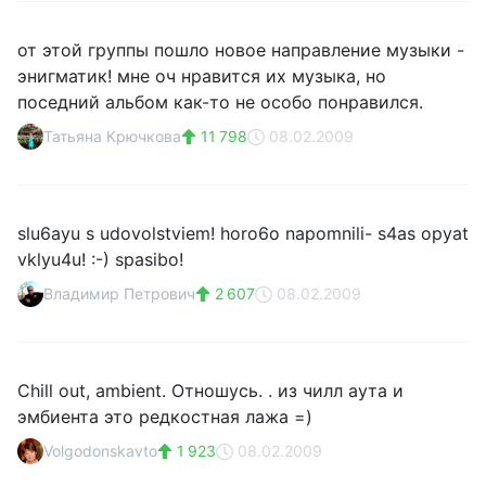
от этой группы пошло новое направление музыки -
энигматик! мне оч нравится их музыка, но
поседний альбом как-то не особо понравился.
Татьяна Крючкова
11 798
08.02.2009
slu6ayu s udovolstviem! horo6o napomnili- s4as opyat
vklyu4u! :-) spasibo!
Владимир Петрович
2 607
08.02.2009
Chill out, ambient. Отношусь. . из чилл аута и
эмбиента это редкостная лажа =)
Volgodonskavto
1 923
08.02.2009