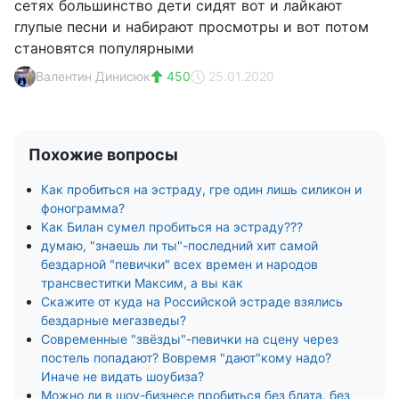
сетях большинство дети сидят вот и лайкают
глупые песни и набирают просмотры и вот потом
становятся популярными
Валентин Динисюк
450
25.01.2020
Похожие вопросы
Как пробиться на эстраду, гре один лишь силикон и
фонограмма?
Как Билан сумел пробиться на эстраду???
думаю, "знаешь ли ты"-последний хит самой
бездарной "певички" всех времен и народов
трансвеститки Максим, а вы как
Скажите от куда на Российской эстраде взялись
бездарные мегазведы?
Современные "звёзды"-певички на сцену через
постель попадают? Вовремя "дают"кому надо?
Иначе не видать шоубиза?
Можно ли в шоу-бизнесе пробиться без блата, без