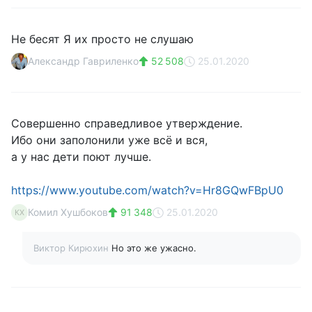
Не бесят Я их просто не слушаю
Александр Гавриленко
52 508
25.01.2020
Совершенно справедливое утверждение.
Ибо они заполонили уже всё и вся,
а у нас дети поют лучше.
https://www.youtube.com/watch?v=Hr8GQwFBpU0
Комил Хушбоков
91 348
25.01.2020
КХ
Виктор Кирюхин
Но это же ужасно.