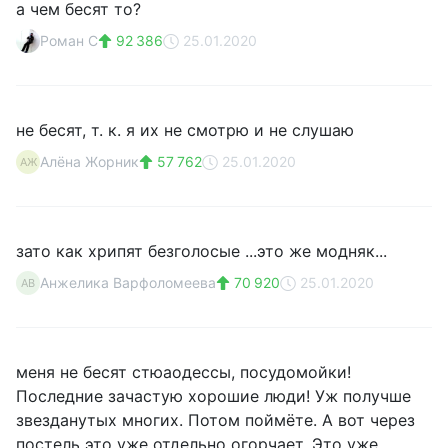
а чем бесят то?
Роман С
92 386
25.01.2020
не бесят, т. к. я их не смотрю и не слушаю
Алёна Жорник
57 762
25.01.2020
АЖ
зато как хрипят безголосые ...это же модняк...
Анжелика Варфоломеева
70 920
25.01.2020
АВ
меня не бесят стюаодессы, посудомойки!
Последние зачастую хорошие люди! Уж получше
звезданутых многих. Потом поймёте. А вот через
постель это уже отдельно огорчает. Это уже