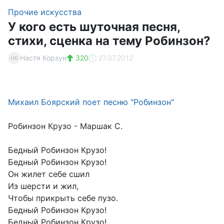
Прочие искусства
У кого есть шуточная песня,
стихи, сценка на тему Робинзон?
Настя Корзун
320
27.07.2012
НК
Михаил Боярский поет песню "Робинзон"
Робинзон Крузо - Маршак С.
Бедный Робинзон Крузо!
Бедный Робинзон Крузо!
Он жилет себе сшил
Из шерсти и жил,
Чтобы прикрыть себе пузо.
Бедный Робинзон Крузо!
Бедный Робинзон Крузо!