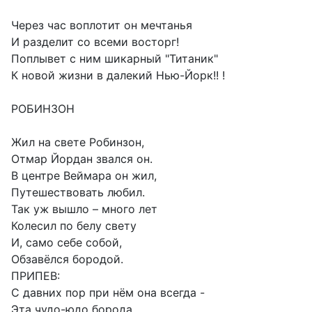
Через час воплотит он мечтанья
И разделит со всеми восторг!
Поплывет с ним шикарный "Титаник"
К новой жизни в далекий Нью-Йорк!! !
РОБИНЗОН
Жил на свете Робинзон,
Отмар Йордан звался он.
В центре Веймара он жил,
Путешествовать любил.
Так уж вышло – много лет
Колесил по белу свету
И, само себе собой,
Обзавёлся бородой.
ПРИПЕВ:
С давних пор при нём она всегда -
Эта чудо-юдо борода.