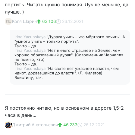
портить. Читать нужно понимая. Лучше меньше, да
лучше. )
Коля Шарин
63 106
26.12.2021
КШ
Irina Yacunskaya
"Дурака учить – что мёртвого лечить". А
"умного учить – только портить".
Так-то – да.
Irina Yacunskaya
"Нет ничего страшнее на Земле, чем
хорошо образованный дурак". (Современник Черчилля
не помню, кто)
Так-то – да.
Irina Yacunskaya
"На свете нет ужаснее напасти, чем
идиот, дорвавшийся до власти". (Л. Филатов)
Воистину, так.
Я постоянно читаю, но в основном в дороге 1,5-2
часа в день...
Дмитрий Анатольевич
46 233
26.12.2021