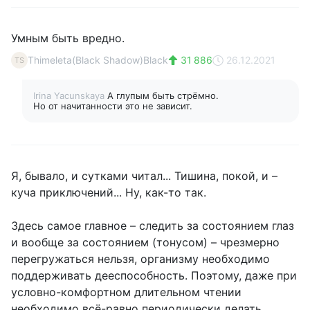
Умным быть вредно.
Thimeleta(Black Shadow)Black
31 886
26.12.2021
TS
Irina Yacunskaya
А глупым быть стрёмно.
Но от начитанности это не зависит.
Я, бывало, и сутками читал... Тишина, покой, и –
куча приключений... Ну, как-то так.
Здесь самое главное – следить за состоянием глаз
и вообще за состоянием (тонусом) – чрезмерно
перегружаться нельзя, организму необходимо
поддерживать дееспособность. Поэтому, даже при
условно-комфортном длительном чтении
необходимо всё-равно периодически делать