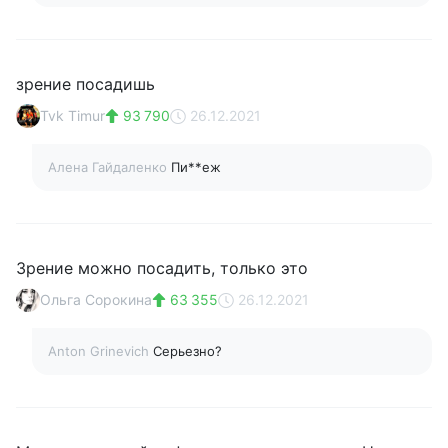
зрение посадишь
Tvk Timur
93 790
26.12.2021
Алена Гайдаленко
Пи**еж
Зрение можно посадить, только это
Ольга Сорокина
63 355
26.12.2021
Anton Grinevich
Серьезно?