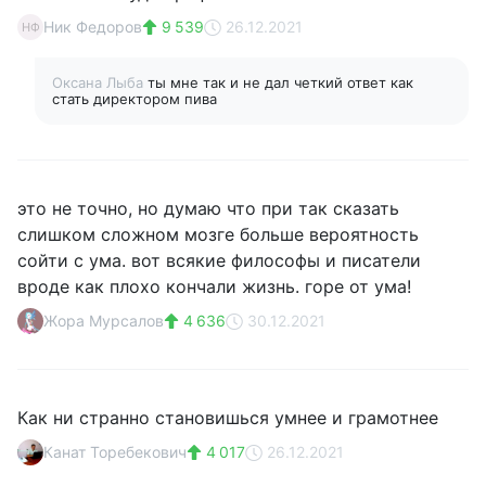
Ник Федоров
9 539
26.12.2021
НФ
Оксана Лыба
ты мне так и не дал четкий ответ как
стать директором пива
это не точно, но думаю что при так сказать
слишком сложном мозге больше вероятность
сойти с ума. вот всякие философы и писатели
вроде как плохо кончали жизнь. горе от ума!
Жора Мурсалов
4 636
30.12.2021
Как ни странно становишься умнее и грамотнее
Канат Торебекович
4 017
26.12.2021