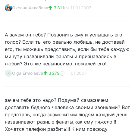
Оксана Халабова
3 311
11.01.2007
А зачем он тебе? Позвонить ему и услышать его
голос? Если ты его реально любишь, не доставай
его, ты можешь представить, если бы тебе каждую
минуту названивали фанаты и признавались в
любви? Это же невыносимо, пожалей его!!
Olga Ermolaeva
3 279
11.01.2007
OE
зачем тебе это надо? Подумай сама:зачем
доставать бедного человека своими звонками? Вот
представь, когда знаменитым людям каждый день
названивают разные фанаты,как ему тяжело!!!
Хочется телефон разбить!!! К ним повсюду