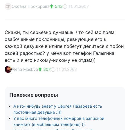
Оксана Прохорова
543
11.01.2007
ОП
Скажи, ты серьезно думаешь, что сейчас прям
озабоченные поклонницы, ревнующие его к
каждой девушке в клипе побегут делиться с тобой
своей радостью? у меня вот телефон Галыгина
есть и я его никому-никому не отдам))
Alena Maskva
307
11.01.2007
Похожие вопросы
А кто- нибудь знает у Сергея Лазарева есть
постоянная девушка :)))
У вас много телефонных номеров в записной
книжке? (в мобильном телефоне) ))