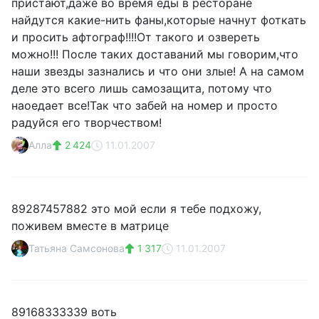
пристают,даже во время еды в ресторане
найдутся какие-нить фаны,которые начнут фоткать
и просить афтограф!!!!От такого и озвереть
можно!!! После таких доставаний мы говорим,что
наши звезды зазнались и что они злые! А на самом
деле это всего лишь самозащита, потому что
наоедает все!Так что забей на номер и просто
радуйся его творчеством!
Алла
2 424
11.01.2007
89287457882 это мой если я тебе подхожу,
поживем вместе в матрице
Татьяна Самсонова
1 317
11.01.2007
89168333339 воть