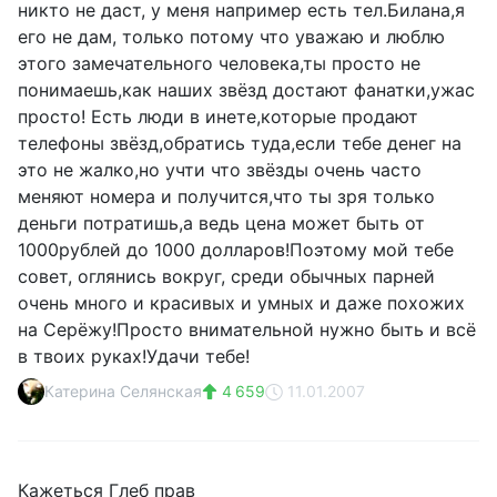
никто не даст, у меня например есть тел.Билана,я
его не дам, только потому что уважаю и люблю
этого замечательного человека,ты просто не
понимаешь,как наших звёзд достают фанатки,ужас
просто! Есть люди в инете,которые продают
телефоны звёзд,обратись туда,если тебе денег на
это не жалко,но учти что звёзды очень часто
меняют номера и получится,что ты зря только
деньги потратишь,а ведь цена может быть от
1000рублей до 1000 долларов!Поэтому мой тебе
совет, оглянись вокруг, среди обычных парней
очень много и красивых и умных и даже похожих
на Серёжу!Просто внимательной нужно быть и всё
в твоих руках!Удачи тебе!
Катерина Селянская
4 659
11.01.2007
Кажеться Глеб прав