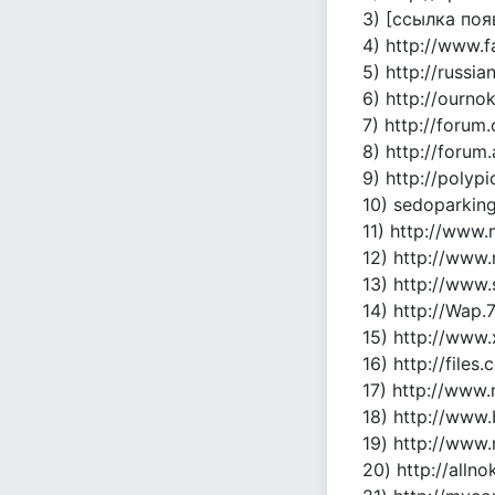
3) [ссылка по
4) http://www.f
5) http://russi
6) http://ournok
7) http://forum
8) http://forum
9) http://polyp
10) sedoparkin
11) http://www.
12) http://www.
13) http://www
14) http://Wap.
15) http://www
16) http://fil
17) http://www.n
18) http://www.
19) http://www.
20) http://allnok