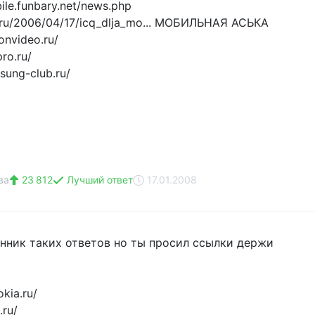
ile.funbary.net/news.php
.ru/2006/04/17/icq_dlja_mo... МОБИЛЬНАЯ АСЬКА
onvideo.ru/
ro.ru/
sung-club.ru/
ва
23 812
Лучший ответ
17.01.2008
онник таких ответов но ты просил ссылки держи
okia.ru/
.ru/