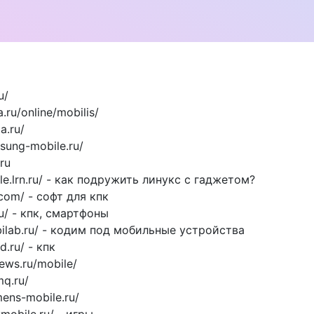
u/
.ru/online/mobilis/
a.ru/
sung-mobile.ru/
ru
ile.lrn.ru/ - как подружить линукс с гаджетом?
e.com/ - софт для кпк
ru/ - кпк, смартфоны
ilab.ru/ - кодим под мобильные устройства
d.ru/ - кпк
ews.ru/mobile/
mq.ru/
mens-mobile.ru/