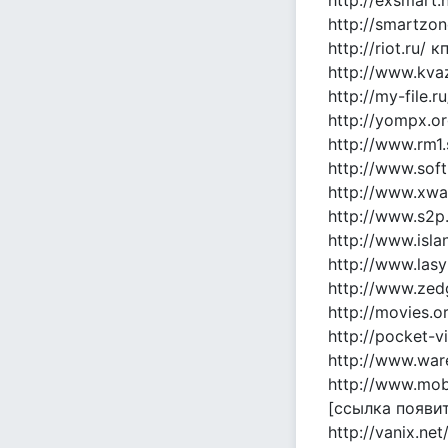
http://exsmart
http://smartzo
http://riot.ru/ к
http://www.kvaz
http://my-file.
http://yompx.o
http://www.rm1
http://www.sof
http://www.xwar
http://www.s2p.
http://www.isl
http://www.las
http://www.zed
http://movies.or
http://pocket-v
http://www.ware
http://www.mobl
[ссылка появи
http://vanix.ne