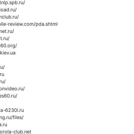
tnlp.spb.ru/
load.ru/
club.ru/
ile-review.com/pda.shtml
et.ru/
t.ru/
b60.org/
kiev.ua
ru/
ru
ru/
onvideo.ru/
es60.ru/
a-6230i.ru
g.ru/files/
a.ru
orola-club.net