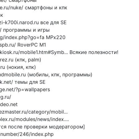
.net/ смартфоны
ne.ru/nuke/ смартфоны и кпк
пк
i-k700i.narod.ru все для SE
ru/ программы и игры
rg/index.php?go=fa MPx220
.spb.ru/ RoverPC M1
tkiosk.ru/mobile1.htm#Symb... Всякие полезности!
ez.ru (кпк, palm)
ru (нокия, кпк)
andmobile.ru (мобилы, кпк, программы)
yk.net/ темы для SE
ge.net/?p=wallpapers
g.ru/
ideo.net
zmaster.ru/category/mobil...
ex.ru/modules/news/index....
тся после проверки модератором]
t/number/246/index.php