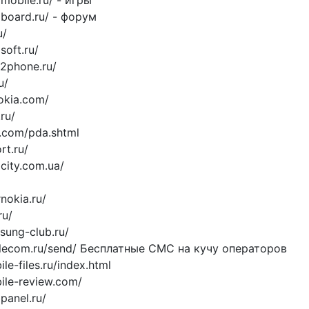
mobile.ru/ - игры
board.ru/ - форум
u/
soft.ru/
a2phone.ru/
u/
nokia.com/
ru/
t.com/pda.shtml
rt.ru/
city.com.ua/
nokia.ru/
ru/
sung-club.ru/
elecom.ru/send/ Бесплатные СМС на кучу операторов
le-files.ru/index.html
ile-review.com/
panel.ru/