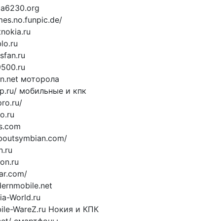
ia6230.org
mes.no.funpic.de/
nokia.ru
lo.ru
sfan.ru
500.ru
on.net моторола
p.ru/ мобильные и кпк
ro.ru/
o.ru
ns.com
aboutsymbian.com/
n.ru
on.ru
ar.com/
ernmobile.net
ia-World.ru
ile-WareZ.ru Нокия и КПК