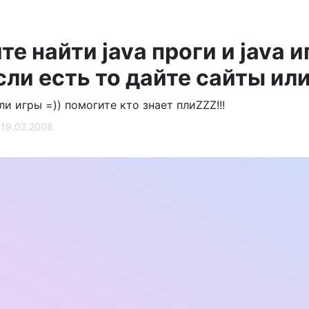
е найти java проги и java 
сли есть то дайте сайты ил
и игры =)) помогите кто знает плиZZZ!!!
19.02.2008