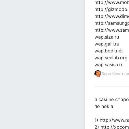
http://www.mob
http://gizmodo
http://www.dim
http://samsungp
http://www.sam
wap.siza.ru
wap.galli.ru
wap.bodr.net
wap.seclub.org
wap.sasisa.ru
Вера Кочетко
я сам не стор
по nokia
1) http://www.n
2) http://xpcom