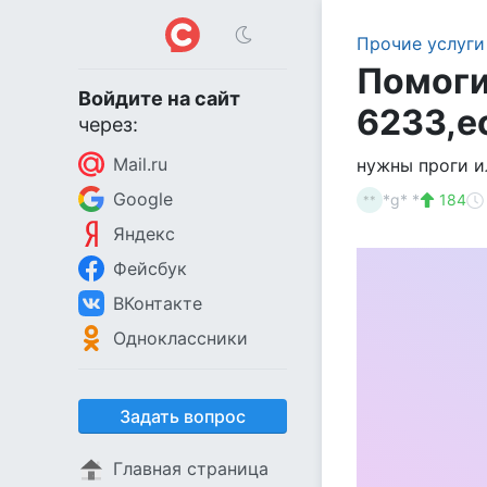
Прочие услуги
Помогит
Войдите на сайт
6233,е
через:
Mail.ru
нужны проги ил
Google
*g* *
184
**
Яндекс
Фейсбук
ВКонтакте
Одноклассники
Задать вопрос
Главная страница