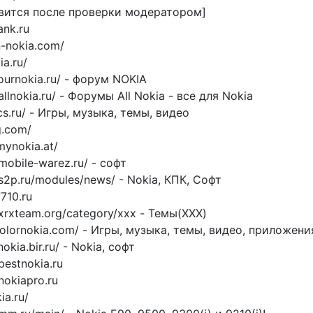
явится после проверки модератором]
ank.ru
an-nokia.com/
ia.ru/
.ournokia.ru/ - форум NOKIA
.allnokia.ru/ - Форумы All Nokia - все для Nokia
ics.ru/ - Игры, музыка, темы, видео
g.com/
mynokia.at/
mobile-warez.ru/ - софт
.s2p.ru/modules/news/ - Nokia, КПК, Софт
7710.ru
.xrxteam.org/category/xxx - Темы(XXX)
es.colornokia.com/ - Игры, музыка, темы, видео, приложе
okia.bir.ru/ - Nokia, софт
bestnokia.ru
nokiapro.ru
ia.ru/