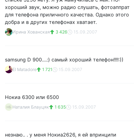
хороший звук, можно радио слушать, фотоаппрат
для телефона приличного качества. Однако этого
добра и в других телефонах хватает.
Ирина Хованская
3 426
15.09.2007
samsung D 900....:) самый хороший телефон!!!!:))
El Matadore
1 721
15.09.2007
Нокиа 6300 или 6500
Наталия Блауцяк
1 635
15.09.2007
НБ
незнаю.. . у меня Нокиа2626, я ей впринципи