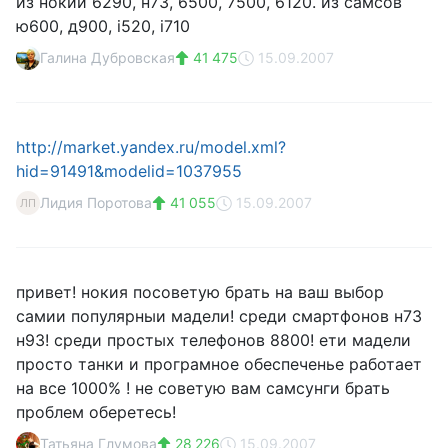
из нокий 6290, н73, 6500, 7500, 6120. из самсов
ю600, д900, i520, i710
Галина Дубровская
41 475
15.09.2007
http://market.yandex.ru/model.xml?
hid=91491&modelid=1037955
Лидия Поротова
41 055
15.09.2007
ЛП
привет! нокия посоветую брать на ваш выбор
самии популярныи мадели! среди смартфонов н73
н93! среди простых телефонов 8800! ети мадели
просто танки и програмное обеспеченье работает
на все 1000% ! не советую вам самсунги брать
проблем оберетесь!
Татьяна Глумова
28 226
15.09.2007