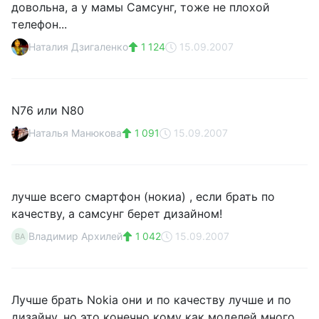
довольна, а у мамы Самсунг, тоже не плохой
телефон...
Наталия Дзигаленко
1 124
15.09.2007
N76 или N80
Наталья Манюкова
1 091
15.09.2007
лучше всего смартфон (нокиа) , если брать по
качеству, а самсунг берет дизайном!
Владимир Архилей
1 042
15.09.2007
ВА
Лучше брать Nokia они и по качеству лучше и по
дизайну, но это конечно кому как моделей много