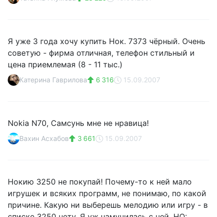
Я уже 3 года хочу купить Нок. 7373 чёрный. Очень
советую - фирма отличная, телефон стильный и
цена приемлемая (8 - 11 тыс.)
Катерина Гаврилова
6 316
15.09.2007
Nokia N70, Самсунь мне не нравица!
Вахин Асхабов
3 661
15.09.2007
Нокию 3250 не покупай! Почему-то к ней мало
игрушек и всяких программ, не понимаю, по какой
причине. Какую ни выберешь мелодию или игру - в
списке 3250 нету. Я уж намучилась с ней. НО: