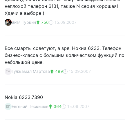
неплохой телефон 6131, также N серия хорошая!
Удачи в выборе (=
Витя Туркин
756
15.09.2007
Все смарты советуют, а зря! Нокиа 6233. Телефон
бизнес-класса с большим количеством функций по
небольшой цене!
Гулжамал Мартова
499
15.09.2007
ГМ
Nokia 6233,7390
Евгений Пескишев
364
15.09.2007
ЕП