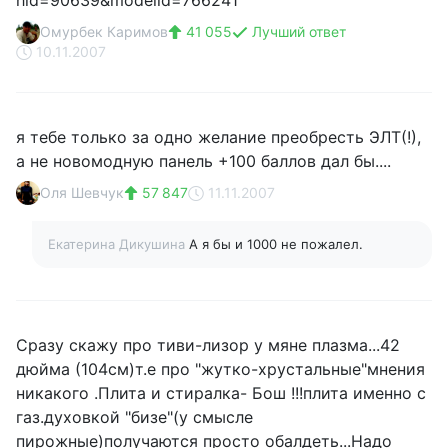
hid=90639&modelid=766241
Омурбек Каримов
41 055
Лучший ответ
10.11.2007
я тебе только за одно желание преобресть ЭЛТ(!),
а не новомодную панель +100 баллов дал бы....
Оля Шевчук
57 847
11.11.2007
Екатерина Дикушина
А я бы и 1000 не пожалел.
Сразу скажу про тиви-лизор у мяне плазма...42
дюйма (104см)т.е про "жутко-хрустальные"мнения
никакого .Плита и стиралка- Бош !!!плита именно с
газ.духовкой "бизе"(у смысле
пирожные)получаются просто обалдеть...Надо