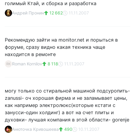
голимый Ктай, и сборка и разработка
Андрей Пронин
12 662
11.11.2007
Рекомендую зайти на monitor.net и порыться в
форуме, сразу видно какая техника чаще
находится в ремонте
Roman Kornilov
8 118
11.11.2007
RK
могу только со стиральной машиной подсуропить-
zanussi- оч хорошая фирма и не заламывает цены,
как например электролюкс(которые кстати с
занусси-один холдинг) а вот на счет плиты и
духовки- лучшая компания в этой области- gorenje
Анюточка Кривошеева
490
10.11.2007