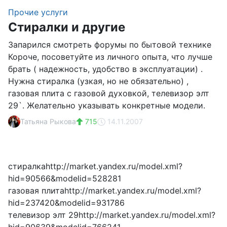
Прочие услуги
Стиралки и другие
Запарился смотреть форумы по бытовой технике
Короче, посоветуйте из личного опыта, что лучше
брать ( надежность, удобство в эксплуатации) .
Нужна стиралка (узкая, но не обязательно) ,
газовая плита с газовой духовкой, телевизор элт
29`. Желательно указывать конкретные модели.
Татьяна Рыкова
715
14.11.2007
стиралкаhttp://market.yandex.ru/model.xml?
hid=90566&modelid=528281
газовая плитаhttp://market.yandex.ru/model.xml?
hid=237420&modelid=931786
телевизор элт 29http://market.yandex.ru/model.xml?