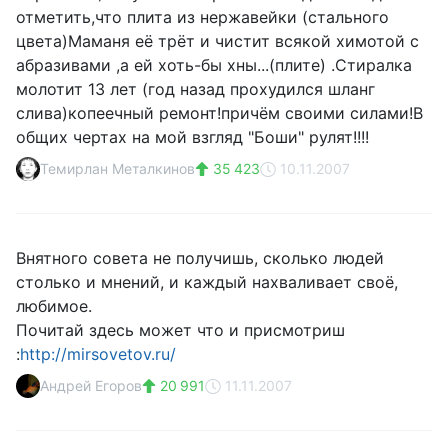
отметить,что плита из нержавейки (стального
цвета)Маманя её трёт и чистит всякой химотой с
абразивами ,а ей хоть-бы хны...(плите) .Стиралка
молотит 13 лет (год назад прохудился шланг
слива)копеечный ремонт!причём своими силами!В
общих чертах на мой взгляд "Боши" рулят!!!!
Темирлан Металкинов
35 423
10.11.2007
Внятного совета не получишь, сколько людей
столько и мнений, и каждый нахваливает своё,
любимое.
Почитай здесь может что и присмотриш
:
http://mirsovetov.ru/
Андрей Егоров
20 991
11.11.2007