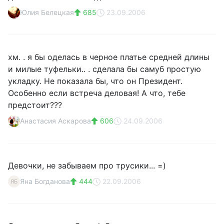
Юлия Белецкая
685
23.09.2006
хм. . я бы оделась в черное платье средней длины
и милые туфельки.. . сделала бы самуб простую
укладку. Не показала бы, что он Президент.
Особенно если встреча деловая! А что, тебе
предстоит???
Анастасия Аскарова
606
24.09.2006
Девочки, не забываем про трусики... =)
Яна Богданова
444
22.09.2006
ЯБ