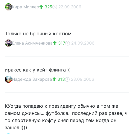
Кира Миллер
325
22.09.2006
Только не брючный костюм.
Елена Акимченкова
317
24.09.2006
иракес как у кейт флинта ))
Надежда Захарова
313
23.09.2006
КУогда попадаю к президенту обычно в том же
самом джинсы... футболка.. последний раз разве, ч
то спортивную кофту снял перед тем когда он
зашел :)))