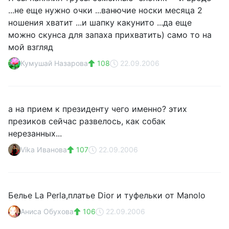
...не еще нужно очки ...ванючие носки месяца 2
ношения хватит ...и шапку какунито ...да еще
можно скунса для запаха прихватить) само то на
мой взгляд
Кумушай Назарова
108
22.09.2006
а на прием к президенту чего именно? этих
презиков сейчас развелось, как собак
нерезанных...
Vika Иванова
107
22.09.2006
Белье La Perla,платье Dior и туфельки от Manolo
Аниса Обухова
106
22.09.2006