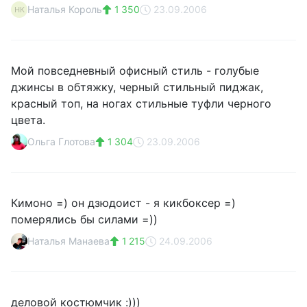
Наталья Король
1 350
23.09.2006
НК
Мой повседневный офисный стиль - голубые
джинсы в обтяжку, черный стильный пиджак,
красный топ, на ногах стильные туфли черного
цвета.
Ольга Глотова
1 304
23.09.2006
Кимоно =) он дзюдоист - я кикбоксер =)
померялись бы силами =))
Наталья Манаева
1 215
24.09.2006
деловой костюмчик :)))