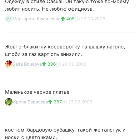
Одежду в стиле Casual. Он такую тоже по-моему
любит носить. Не люблю официоза.
Маргарита Камилевна
405
23.09.2006
МК
Жовто-блакитну косоворотку та шашку наголо,
штоби за газ вартість знизили.
Salta Bolatova
396
24.09.2006
Маленькое черное платье
Ирина Борисова
387
23.09.2006
костюм, бардовую рубашку, такой же галстук и
носки с цветочками.