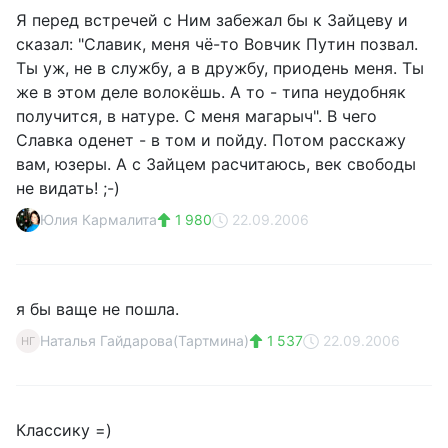
Я перед встречей с Ним забежал бы к Зайцеву и
сказал: "Славик, меня чё-то Вовчик Путин позвал.
Ты уж, не в службу, а в дружбу, приодень меня. Ты
же в этом деле волокёшь. А то - типа неудобняк
получится, в натуре. С меня магарыч". В чего
Славка оденет - в том и пойду. Потом расскажу
вам, юзеры. А с Зайцем расчитаюсь, век свободы
не видать! ;-)
Юлия Кармалита
1 980
22.09.2006
я бы ваще не пошла.
Наталья Гайдарова(Тартмина)
1 537
22.09.2006
НГ
Классику =)