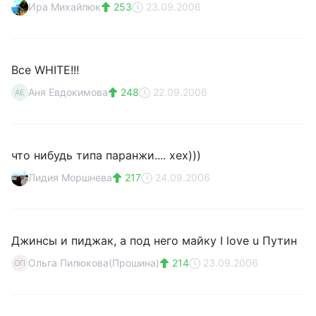
Ира Михайлюк
253
23.09.2006
Все WHITE!!!
Аня Евдокимова
248
22.09.2006
АЕ
что нибудь типа паранжи.... хех)))
Лидия Моршнева
217
24.09.2006
Джинсы и пиджак, а под него майку I love u Путин
Ольга Пилюкова(Прошина)
214
23.09.2006
ОП