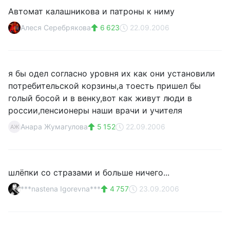
Автомат калашникова и патроны к ниму
Алеся Серебрякова
6 623
22.09.2006
я бы одел согласно уровня их как они установили
потребительской корзины,а тоесть пришел бы
голый босой и в венку,вот как живут люди в
россии,пенсионеры наши врачи и учителя
Анара Жумагулова
5 152
22.09.2006
АЖ
шлёпки со стразами и больше ничего...
***nastena Igorevna***
4 757
23.09.2006