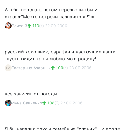
А я бы проспал...потом перезвонил бы и
сказал:"Место встречи назначаю я !" =)
Раиса З
110
22.09.2006
русский кокошник, сарафан и настоящие лапти
-пусть видит как я люблю мою родину!
Екатерина Азарных
109
23.09.2006
ЕА
все зависит от погоды
Инна Савченко
108
22.09.2006
Я бы напялил трусы семейные "слоник" - и вроде