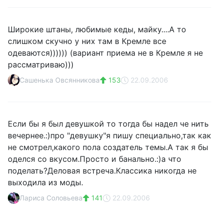
Широкие штаны, любимые кеды, майку....А то
слишком скучно у них там в Кремле все
одеваются)))))) (вариант приема не в Кремле я не
рассматриваю)))
Сашенька Овсянникова
153
22.09.2006
Если бы я был девушкой то тогда бы надел че нить
вечернее.:)про "девушку"я пишу специально,так как
не смотрел,какого пола создатель темы.А так я бы
оделся со вкусом.Просто и банально.:)а что
поделать?Деловая встреча.Классика никогда не
выходила из моды.
Лариса Соловьева
141
22.09.2006