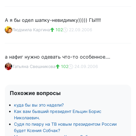
А я бы одел шапку-невидимку))))) ГЫ!!!!
Людмила Каргина
102
22.09.2006
а нафиг нужно одевать что-то особенное....
Татьяна Свешникова
102
24.09.2006
Похожие вопросы
куда бы вы это надели?
Как вам бывший президент Ельцин Борис
Николаевич.
Судя по пиару на ТВ новым президентом России
будет Ксения Собчак?