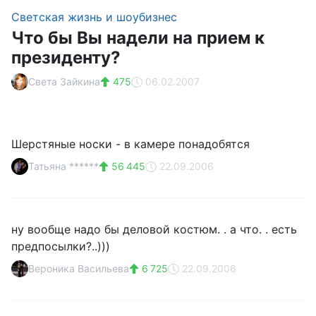
Светская жизнь и шоубизнес
Что бы Вы надели на прием к
президенту?
Света Зайкина
475
06.02.2007
Шерстяные носки - в камере понадобятся
Татьяна ******
56 445
22.09.2006
ну вообще надо бы деловой костюм. . а что. . есть
предпосылки?..)))
Вероника Васильева
6 725
22.09.2006