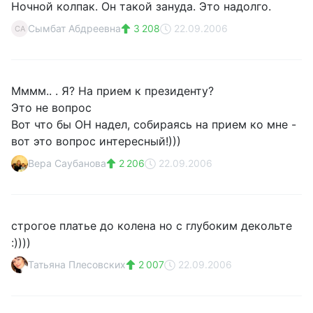
Ночной колпак. Он такой зануда. Это надолго.
Сымбат Абдреевна
3 208
22.09.2006
СА
Мммм.. . Я? На прием к президенту?
Это не вопрос
Вот что бы ОН надел, собираясь на прием ко мне -
вот это вопрос интересный!)))
Вера Саубанова
2 206
22.09.2006
строгое платье до колена но с глубоким декольте
:))))
Татьяна Плесовских
2 007
22.09.2006