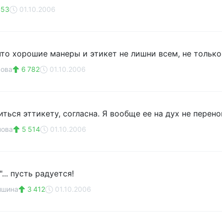
453
01.10.2006
что хорошие манеры и этикет не лишни всем, не только
кова
6 782
01.10.2006
ться эттикету, согласна. Я вообще ее на дух не перен
нова
5 514
01.10.2006
... пусть радуется!
ишина
3 412
01.10.2006