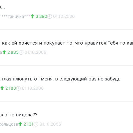
..
 ***таничка***
3 390
01.10.2006
 как ей хочется и покупает то, что нравится!Тебя то к
а
2 835
01.10.2006
 глаз плюнуть от меня. в следующий раз не забудь
2 180
01.10.2006
ало то видела??
кольцова
2 131
01.10.2006