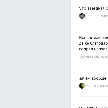
Это звездная б
Оля Василько
Непонимаю твое
даже благодар
подряд направ
Анна Алфимо
АА
зачем вообще з
Галина Акимо
не суди и не с