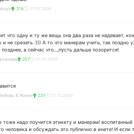
skaya
316
01.10.2006
ит что одну и ту же вещь она два раза не надевает, ко
и не срезать :))) А то что манерам учить, так поздно 
е позднее, а сейчас что...,пусть дальше позорится!
ырханова
257
01.10.2006
равится
Любовь В Жизни
231
01.10.2006
бе тоже надо поучится этикету и манерам! воспитанный
го человека и обсуждать это публично в инете! И если