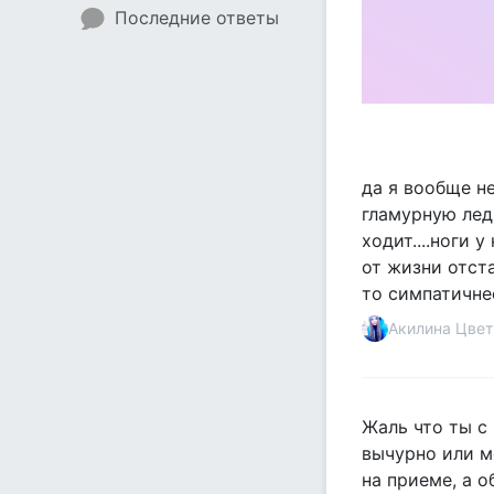
Последние ответы
да я вообще н
гламурную леди
ходит....ноги 
от жизни отста
то симпатичнее
Акилина Цвет
Жаль что ты с
вычурно или м
на приеме, а о