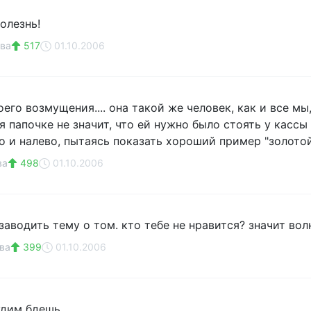
олезнь!
ва
517
01.10.2006
го возмущения.... она такой же человек, как и все мы, 
я папочке не значит, что ей нужно было стоять у кассы
о и налево, пытаясь показать хороший пример "золот
ва
498
01.10.2006
аводить тему о том. кто тебе не нравится? значит волн
ва
399
01.10.2006
удим бдешь.