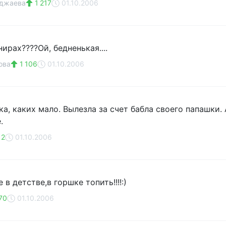
оджаева
1 217
01.10.2006
ирах????Ой, бедненькая....
ова
1 106
01.10.2006
а, каких мало. Вылезла за счет бабла своего папашки. 
.
12
01.10.2006
 в детстве,в горшке топить!!!!:)
70
01.10.2006