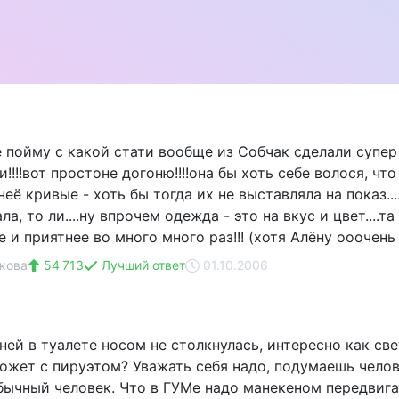
е пойму с какой стати вообще из Собчак сделали супер
!!!!вот простоне догоню!!!!она бы хоть себе волося, что
у неё кривые - хоть бы тогда их не выставляла на показ..
ла, то ли....ну впрочем одежда - это на вкус и цвет....
 и приятнее во много много раз!!! (хотя Алёну ооочень
кова
54 713
Лучший ответ
01.10.2006
 ней в туалете носом не столкнулась, интересно как с
ожет с пируэтом? Уважать себя надо, подумаешь челове
бычный человек. Что в ГУМе надо манекеном передвигать