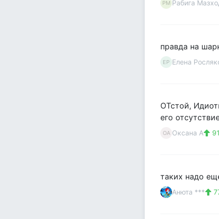
Рабига Мазх
РМ
правда на шарн
Елена Росляк
ЕР
ОТстой, Идиотк
его отсутствие
Оксана А
9
ОА
таких надо еще
Анюта ***
7