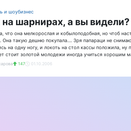
ь и шоубизнес
 на шарнирах, а вы видели?
ла, что она мелкорослая и кобылоподобная, но чтоб насто
.. Она такую дешню покупала.... Зря папараци не снимаю
ь на одну ногу, и локоть на стол кассы положила, ну 
ет стоит золотой молодежи иногда учиться хорошим ман
сарова
147
01.10.2006