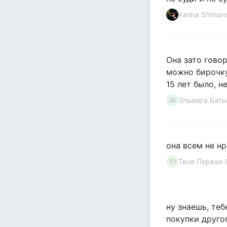
Karina Shiman
Она зато говор
можно бирочку 
15 лет было, н
Эльвира Бат
ЭБ
она всем не н
Твоя Первая 
ТП
ну знаешь, те
покупки друго