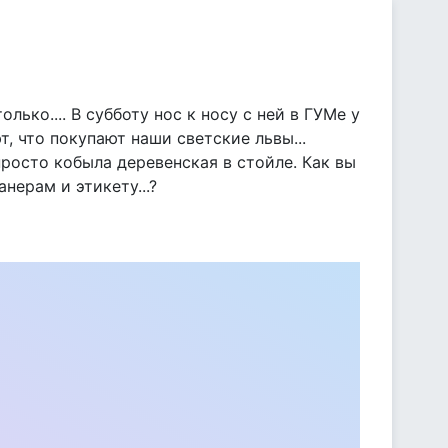
лько.... В субботу нос к носу с ней в ГУМе у
т, что покупают наши светские львы...
просто кобыла деревенская в стойле. Как вы
ерам и этикету...?