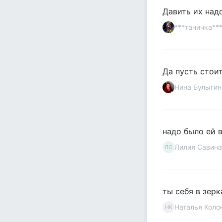
Давить их надо.
***таничка***
Да пусть стоит
Нина Булыгин
надо было ей в
Лилия Савина
ЛС
ты себя в зерк
Наталья Коло
НК