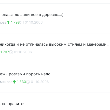
она...а лошади все в деревне...:)
нова
1 798
01.10.2006
 никогда и не отличалась высоким стилем и манерами!!
1 707
01.10.2006
ежь розгами пороть надо...
рмякова
1 330
01.10.2006
 не нравится!