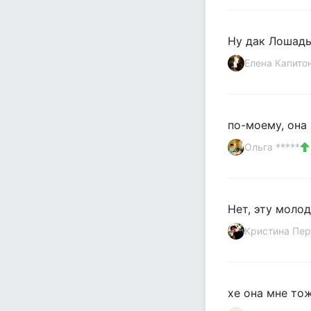
Ну дак Лошадь 
Елена Капито
по-моему, она
Ольга *****
Нет, эту молод
Кристина Пе
хе она мне тож