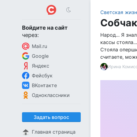
Светская жизн
Собчак
Войдите на сайт
через:
Народ... Я зна
кассы стояла..
Mail.ru
Стояла опершис
Google
считаете, мож
Яндекс
Ирина Комис
Фейсбук
ВКонтакте
Одноклассники
Задать вопрос
Главная страница