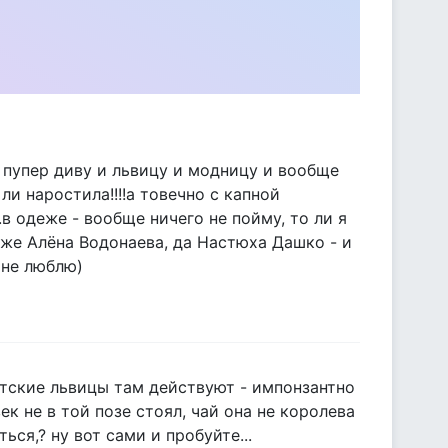
 пупер диву и львицу и модницу и вообще
 ли наростила!!!!а товечно с капной
..в одеже - вообще ничего не пойму, то ли я
та же Алёна Водонаева, да Настюха Дашко - и
 не люблю)
ветские львицы там действуют - импонзантно
к не в той позе стоял, чай она не королева
ся,? ну вот сами и пробуйте...