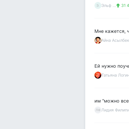
Эльф ...
31 
Э.
Мне кажется, 
Айна Асылбе
Ей нужно поучи
Татьяна Логи
им "можно все"
Лидия Филип
ЛФ