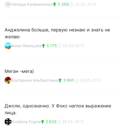
Наташа Калиниченко
5 356
24.05.2013
НК
Анджелина больше, первую незнаю и знать не
желаю
Анна Иванцова
5 175
24.05.2013
Меган -мега)
Екатерина Альбертовна
3 991
24.05.2013
Джоли, однозначно. У Фокс наглое выражение
лица.
Svetlana Ergina
2 623
24.05.2013