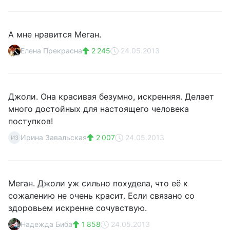
А мне нравится Меган.
Елена Прекрасна
2 245
24.05.2013
Джоли. Она красивая безумно, искренняя. Делает
много достойных для настоящего человека
поступков!
Ирина Завальская
2 007
24.05.2013
ИЗ
Меган. Джоли уж сильно похудела, что её к
сожалению не очень красит. Если связано со
здоровьем искренне сочувствую.
Надежда Биба
1 858
24.05.2013