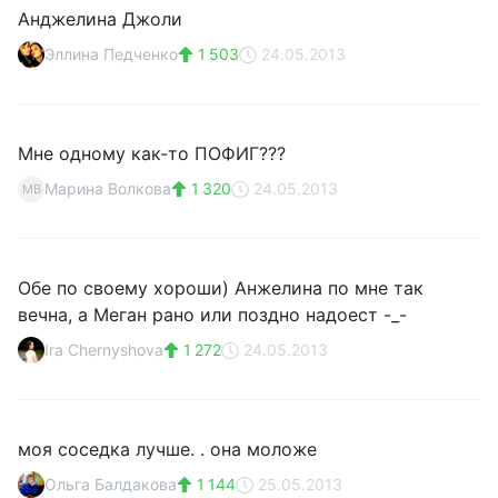
Анджелина Джоли
Эллина Педченко
1 503
24.05.2013
Мне одному как-то ПОФИГ???
Марина Волкова
1 320
24.05.2013
МВ
Обе по своему хороши) Анжелина по мне так
вечна, а Меган рано или поздно надоест -_-
Ira Chernyshova
1 272
24.05.2013
моя соседка лучше. . она моложе
Ольга Балдакова
1 144
25.05.2013