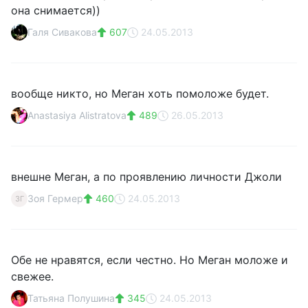
она снимается))
Галя Сивакова
607
24.05.2013
вообще никто, но Меган хоть помоложе будет.
Anastasiya Alistratova
489
26.05.2013
внешне Меган, а по проявлению личности Джоли
Зоя Гермер
460
24.05.2013
ЗГ
Обе не нравятся, если честно. Но Меган моложе и
свежее.
Татьяна Полушина
345
24.05.2013