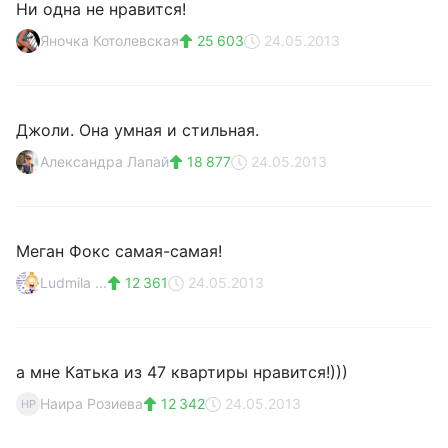
Ни одна не нравится!
Яночка Котолевская
25 603
24.05.2013
Джоли. Она умная и стильная.
Александра Лапай
18 877
24.05.2013
Меган Фокс самая-самая!
Ludmila ...
12 361
24.05.2013
а мне Катька из 47 квартиры нравится!)))
Наира Розиева
12 342
24.05.2013
НР