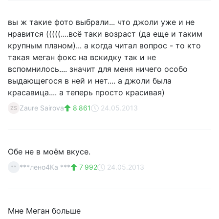
вы ж такие фото выбрали... что джоли уже и не
нравится (((((....всё таки возраст (да еще и таким
крупным планом)... а когда читал вопрос - то кто
такая меган фокс на вскидку так и не
вспомнилось.... значит для меня ничего особо
выдающегося в ней и нет.... а джоли была
красавица.... а теперь просто красивая)
Zaure Sairova
8 861
24.05.2013
ZS
Обе не в моём вкусе.
***лено4Ка ***
7 992
24.05.2013
**
Мне Меган больше