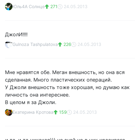
Юль4А Солнце
271
24.05.2013
ДжолИ!!!!
Gulnoza Tashpulatova
226
24.05.2013
Мне нравятся обе. Меган внешность, но она вся
сделанная. Много пластических операций.
У Джоли внешность тоже хорошая, но думаю как
личность она интереснее.
В целом я за Джоли.
Екатерина Кротова
159
24.05.2013