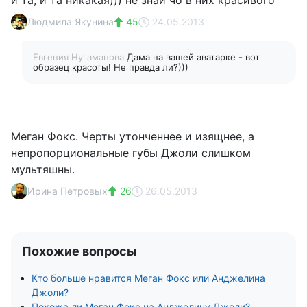
и та, и та никакая))) не знай чо в них красивого
Людмила Якунина
45
24.05.2013
Евгения Нугаманова
Дама на вашей аватарке - вот
образец красоты! Не правда ли?)))
Меган Фокс. Черты утонченнее и изящнее, а
непропорциональные губы Джоли слишком
мультяшны.
Ирина Петровых
26
26.05.2013
Похожие вопросы
Кто больше нравится Меган Фокс или Анджелина
Джоли?
Похожа ли Меган Фокс на Анджелину Джоли?