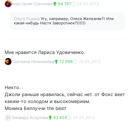
Анастасия Соколова
94 197
24.05.2013
Ольга Родина
Угу, например, Олеся Железняк?) Или
какая-нибудь Настя Заворотнюк?))))))
Мне нравится Лариса Удовиченко.
Светлана Незымаева
72 998
24.05.2013
Никто. .
Джоли раньше нравилась, сейчас нет. от Фокс веет
каким-то холодом и высокомерием.
Моника Беллуччи the best!
Зинаида Асаулова
62 454
24.05.2013
ЗА