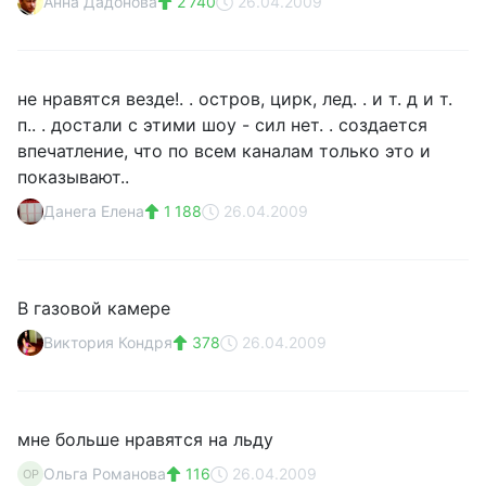
Анна Дадонова
2 740
26.04.2009
не нравятся везде!. . остров, цирк, лед. . и т. д и т.
п.. . достали с этими шоу - сил нет. . создается
впечатление, что по всем каналам только это и
показывают..
Данега Елена
1 188
26.04.2009
В газовой камере
Виктория Кондря
378
26.04.2009
мне больше нравятся на льду
Ольга Романова
116
26.04.2009
ОР