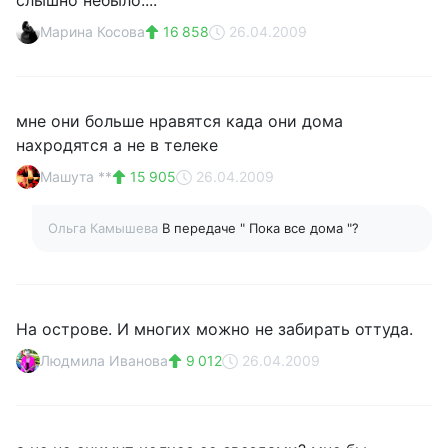
слышно небыло....
Марина Косова
16 858
26.04.2009
мне они больше нравятся када они дома
нахродятся а не в телеке
Машута **
15 905
26.04.2009
Ольга Камышева
В передаче " Пока все дома "?
На острове. И многих можно не забирать оттуда.
Людмила Иванова
9 012
26.04.2009