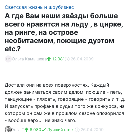
Светская жизнь и шоубизнес
А где Вам наши звёзды больше
всего нравятся на льду , в цирке,
на ринге, на острове
необитаемом, поющие дуэтом
etc.?
Ольга Камышева
12 381
26.04.2009
ОК
Достали они на всех поверхностях. Каждый
должен заниматься своим делом: поющие - петь,
танцующие - плясать, говорящие - говорить и т. д.
И запускать профана в судьи того же конкурса, на
котором он сам же в прошлом сезоне опозорился
- вообще верх.. . не знаю чего.
Yulia ™
6 080
Лучший ответ
26.04.2009