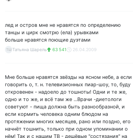
лед и остров мне не нравятся по определению
танцы и цирк смотрю (ела) урывками
больше нравятся поющие дуэтами
Татьяна Шарель
63 541
26.04.2009
ТШ
Мне больше нравятся звёзды на ясном небе, а если
говорить о, т. н. телевизионных пиар-шоу, то, буду
откровенен - надоело до тошноты! Одни и те же,
одно и то же, и всё там же ...Врачи -диетологи
советуют - пища должна быть разнообразной, и
если кормить человека одним блюдом на
протяжении многих месяцев, рано или поздно, его
начнёт тошнить, только при одном упоминании о
нём! Так и с нашим ТВ - дешёвые "состязания" на