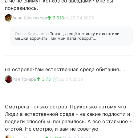
а че не снимут колхоз со звездами? мне бы
понравилось.
Анна Шестакова
6 513
26.04.2009
Ольга Камышева
Точно , а ещё к станку их всех или
мешки ворочать! Так мой папа говорит...
на острове-там естественная среда обитания... .
Рая Токарь
3 731
26.04.2009
Смотрела только остров. Приколько потому что.
Люди в естественной среде - на какие подлости и
подвиги способны. понравилось. А все остальное -
отстой. Не смотрю, и вам не советую.