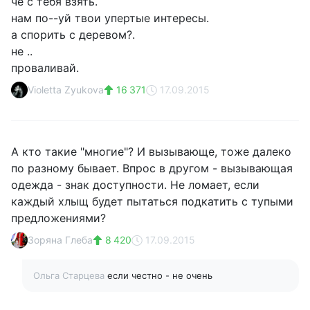
че с тебя взять.
нам по--уй твои упертые интересы.
а спорить с деревом?.
не ..
проваливай.
Violetta Zyukova
16 371
17.09.2015
А кто такие "многие"? И вызывающе, тоже далеко
по разному бывает. Впрос в другом - вызывающая
одежда - знак доступности. Не ломает, если
каждый хлыщ будет пытаться подкатить с тупыми
предложениями?
Зоряна Глеба
8 420
17.09.2015
Ольга Старцева
если честно - не очень