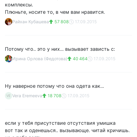
комплексы.
Плюньте, носите то, в чем вам нравится.
Райхан Кубашева
57 808
17.09.2015
Потому что.. это у них... вызывает зависть с:
Ирина Орлова (Федотова)
40 464
17.09.2015
Ну наверное потому что она одета как...
Vera Eremeeva
18 708
17.09.2015
VE
если у тебя присутствие отсутствия умишка
вот так и оденешься.. вызывающе. читай кричишь.