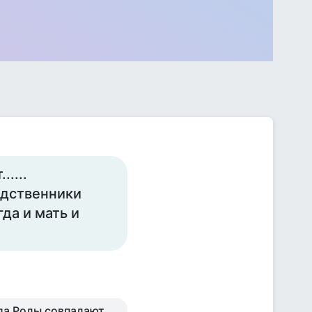
....
родственники
гда и мать и
гда Роды совпадают