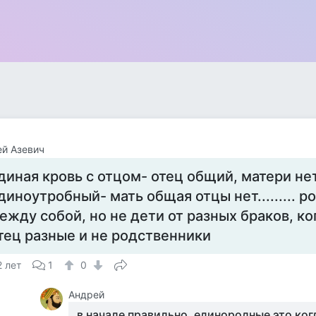
й Азевич
диная кровь с отцом- отец общий, матери нет..
диноутробный- мать общая отцы нет......... 
ежду собой, но не дети от разных браков, ко
тец разные и не родственники
2 лет
1
0
Андрей
в начале правильно. единородные это ко