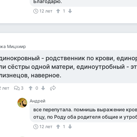
Благодарю.
12 лет
1
ожа Мицхиир
динокровный - родственник по крови, едино
ли сёстры одной матери, единоутробный - эт
лизнецов, наверное.
2 лет
3
0
Андрей
все перепутала. помнишь выражение кров
отцу, по Роду оба родителя общие и утроб
12 лет
1