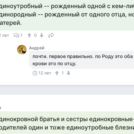
диноутробный -- рожденный одной с кем-ли
динородный -- рожденный от одного отца, н
атерей.
2 лет
1
0
Андрей
почти. первое правильно. по Роду это об
крови это по отцу.
12 лет
1
я
динокровной братья и сестры единокровные-
одителей один и тоже единоутробные блез