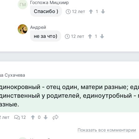
Госпожа Мицхиир
ГМ
Спасибо )
12 лет
1
Андрей
не за что)
12 лет
1
ша Сухачева
динокровный - отец один, матери разные; е
динственный у родителей, единоутробный - 
азные.
2 лет
12
0
Показать все комментарии