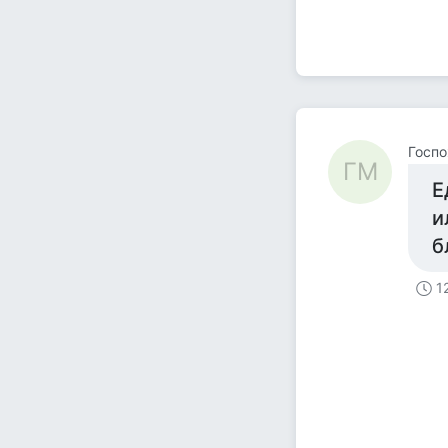
Госп
ГМ
Е
и
б
1