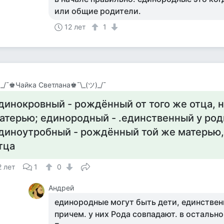
или общие родители.
12 лет
1
)_/¯♚Чайка Светлана♚¯\_(ツ)_/¯
динокровный - рождённый от того же отца, н
атерью; единородный - .единственный у род
диноутробный - рождённый той же матерью, 
тца
2 лет
1
0
Андрей
единородные могут быть дети, единствен
причем. у них Рода совпадают. в остальн