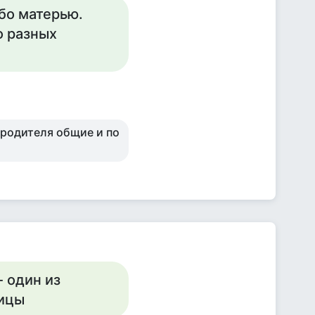
бо матерью.
о разных
а родителя общие и по
 один из
ницы