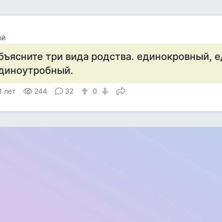
ей
бъясните три вида родства. единокровный, 
диноутробный.
3 лет
244
32
0