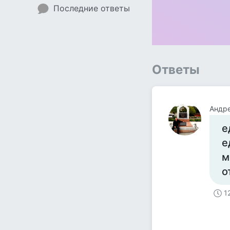
Последние ответы
Ответы
Андре
е
е
м
о
1