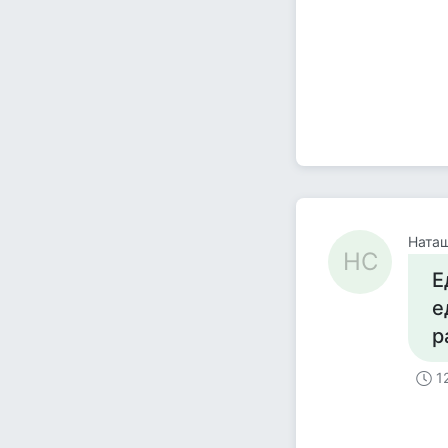
Ната
НС
Е
е
р
1