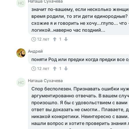
Наташа Сухачева
НС
значит по-вашему, если несколько женщи
время родили, то эти дети единородные? 
схожие я и говорить не хочу...глупо... что 
логикой..наверно час поздний...
12 лет
1
Андрей
поняти Род или предки когда предки все о
12 лет
1
Наташа Сухачева
НС
Спор бесполезен. Признавать ошибки ну
аргументированно отвечать. В вашем случ
произошло. Я бы с удовольствием с вами 
ответ вы доказать не смогли.. Плаваете, 
никакой конкретики. Неинтересно с вами.
нашли вопрос и хотите проверить знания 