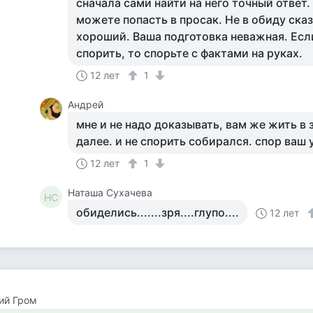
сначала сами найти на него точный ответ.
можете попасть в просак. Не в обиду ска
хороший. Ваша подготовка неважная. Есл
спорить, то спорьте с фактами на руках.
12 лет
1
Андрей
мне и не надо доказывать, вам же жить в
далее. и не спорить собирался. спор ваш у
12 лет
1
Наташа Сухачева
НС
обиделись.......зря....глупо....
12 лет
ий Гром