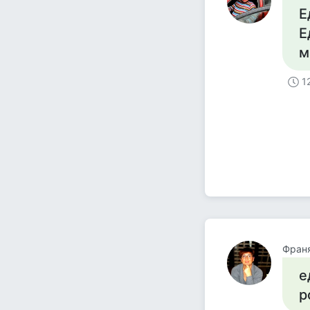
Е
Е
м
1
Фран
е
р