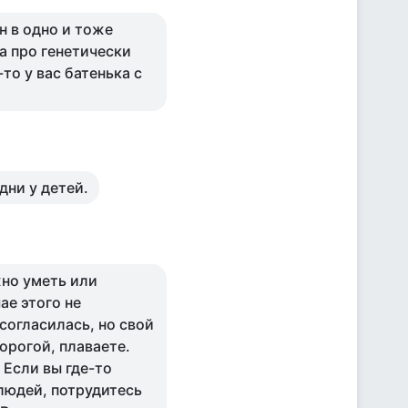
н в одно и тоже
а про генетически
-то у вас батенька с
дни у детей.
жно уметь или
ае этого не
согласилась, но свой
дорогой, плаваете.
 Если вы где-то
людей, потрудитесь