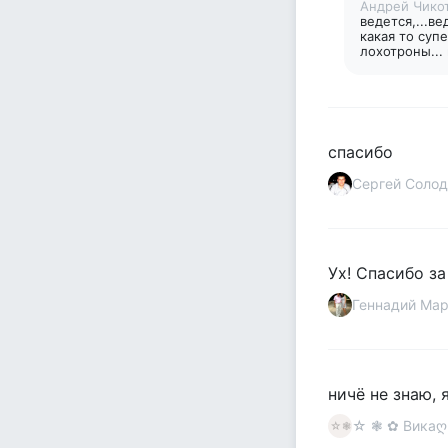
Андрей Чико
ведется,...в
какая то суп
лохотроны... 
спасибо
Сергей Соло
Ух! Спасибо з
Геннадий Ма
ничё не знаю, 
☆ ❃ ✿ Викаღ Е
☆❃