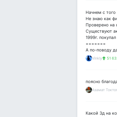
Начнем с того
Не знаю как ф
Проверено на 
Существуют ак
1999г. покупал
=======
А по-поводу д
Vinkly
51 63
поясно благода
Азамат Токто
Какой 3д на к