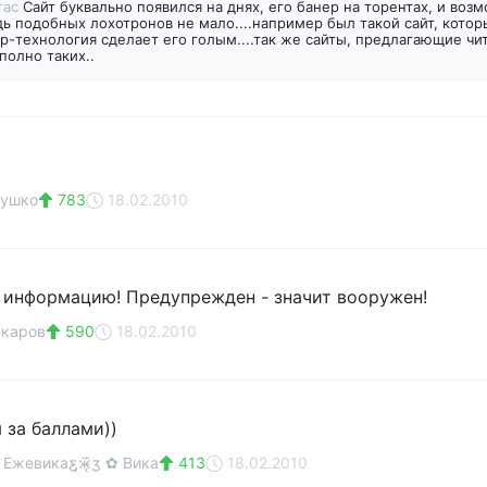
тас
Сайт буквально появился на днях, его банер на торентах, и воз
едь подобных лохотронов не мало....например был такой сайт, котор
ер-технология сделает его голым....так же сайты, предлагающие чи
полно таких..
душко
783
18.02.2010
а информацию! Предупрежден - значит вооружен!
ркаров
590
18.02.2010
я за баллами))
жевикаƹ̵̡ӝ̵̨̄ʒ ✿ Вика
413
18.02.2010