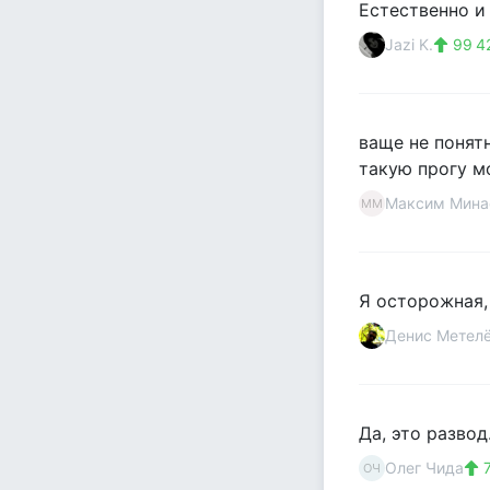
Естественно и
Jazi K.
99 4
ваще не понят
такую прогу м
Максим Мина
ММ
Я осторожная,
Денис Метел
Да, это развод.
Олег Чида
7
ОЧ