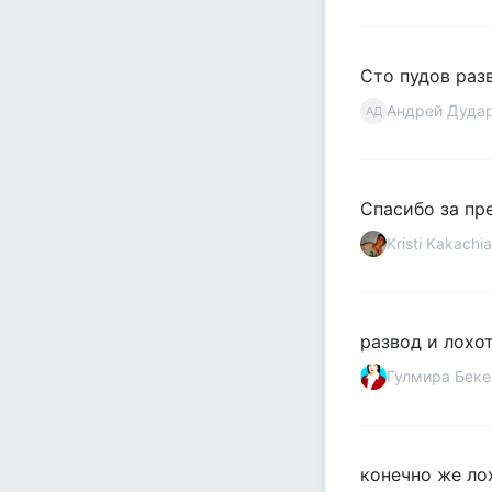
Сто пудов разв
Андрей Дуда
АД
Спасибо за пр
Kristi Kakachia
развод и лохо
Гулмира Беке
конечно же лох