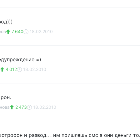
од)))
ров
7 640
18.02.2010
едупреждение =)
4 012
18.02.2010
трон.
нова
2 473
18.02.2010
отрооон и развод.. . им пришлешь смс а они деньги то