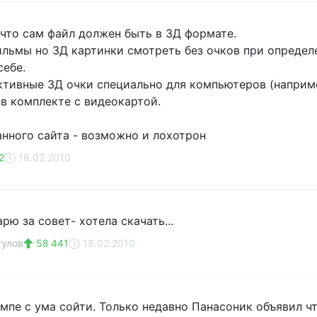
 что сам файл должен быть в 3Д формате.
ильмы но 3Д картинки смотреть без очков при опреде
себе.
тивные 3Д очки специально для компьютеров (например
 в комплекте с видеокартой.
анного сайта - возможно и лохотрон
2
18.02.2010
рю за совет- хотела скачать...
гулов
58 441
18.02.2010
омпе с ума сойти. Только недавно Панасоник объявил ч