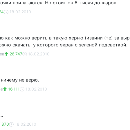
 очки прилагаются. Но стоит он 6 тысяч долларов.
24
18.02.2010
но как можно верить в такую херню (извини (те) за выр
ожно скачать, у которого экран с зеленой подсветкой.
ев
26 747
18.02.2010
 ничему не верю.
ёв
16 111
18.02.2010
..
 870
18.02.2010