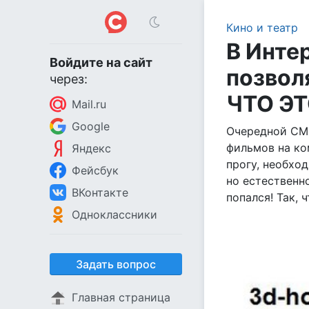
Кино и театр
В Инте
Войдите на сайт
позвол
через:
ЧТО Э
Mail.ru
Google
Очередной СМС
фильмов на ком
Яндекс
прогу, необход
Фейсбук
но естественн
ВКонтакте
попался! Так,
Одноклассники
Задать вопрос
Главная страница