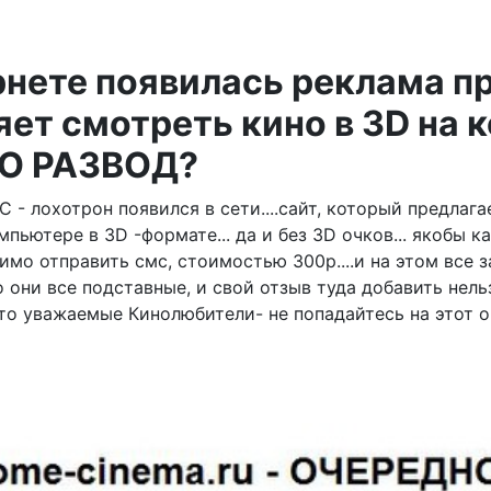
рнете появилась реклама п
яет смотреть кино в 3D на к
ТО РАЗВОД?
 - лохотрон появился в сети....сайт, который предлаг
пьютере в 3D -формате... да и без 3D очков... якобы ка
имо отправить смс, стоимостью 300р....и на этом все за
о они все подставные, и свой отзыв туда добавить нел
 что уважаемые Кинолюбители- не попадайтесь на этот 