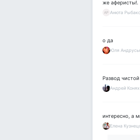
же аферисты!.
Анюта Рыбак
АР
о да
Юля Андрусь
Развод чистой
Андрей Конях
интересно, а м
Елена Кузнец