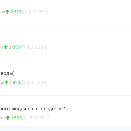
ова
2 372
18.02.2010
ка
2 055
18.02.2010
 воды)
ов
1 823
18.02.2010
ного людей на это ведется?
ова
1 593
18.02.2010