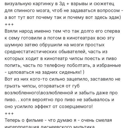
визуальную картинку в 3д + взрывы и сюжетец
для спинного мозга, чтоб не задаваться вопросом -
а вот тут вот почему так и почему вот здесь эдак)
+++
Взяли народ именно тем что так долго его сперва
к сему готовили а потом в кинотеатрах всю эту
шумную затею обрушили на мозги простых
среднестатистических обывателей, часть из
которых ходит в кинотеатр чипсы поесть и пиво
попить, часть по телефону поболтать, а избранные
- целоваться на задних сиденьях! )
Вот из них кого-то сильно зацепило, заставило не
грызть чипсы, оторваться от губ
возлюбленного\возлюбленной и забыть даже про
пиво. . хотя вероятно про пиво не забывалось и
оно усилило эффект от созерцаемого!
+++
Теперь о фильме - что думаю я - очень смелая
интерпретация диснеевского мультика