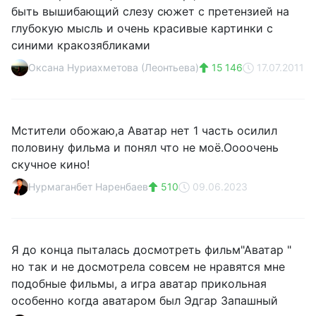
быть вышибающий слезу сюжет с претензией на
глубокую мысль и очень красивые картинки с
синими кракозябликами
Оксана Нуриахметова (Леонтьева)
15 146
17.07.2011
Мстители обожаю,а Аватар нет 1 часть осилил
половину фильма и понял что не моё.Оооочень
скучное кино!
Нурмаганбет Наренбаев
510
09.06.2023
Я до конца пыталась досмотреть фильм"Аватар "
но так и не досмотрела совсем не нравятся мне
подобные фильмы, а игра аватар прикольная
особенно когда аватаром был Эдгар Запашный