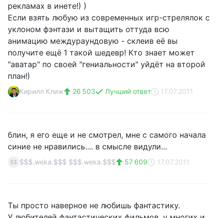
рекламах в инете!) )
Если взять любую из современных игр-стрелялок с
уклоном фэнтази и вытащить оттуда всю
анимацию междураундовую - склеив её вы
получите ещё 1 такой шедевр! Кто знает может
"аватар" по своей "гениальности" уйдёт на второй
план!)
Кирилл Клиж
26 503
Лучший ответ
17.07.2011
блин, я его еще и не смотрел, мне с самого начала
синие не нравились.... в смысле видули...
$$$.weka.$$$ $$$.weka.$$$
57 609
17.07.2011
$$
Ты просто наверное не любишь фантастику.
У любителей фантастических фильмов, у многих и