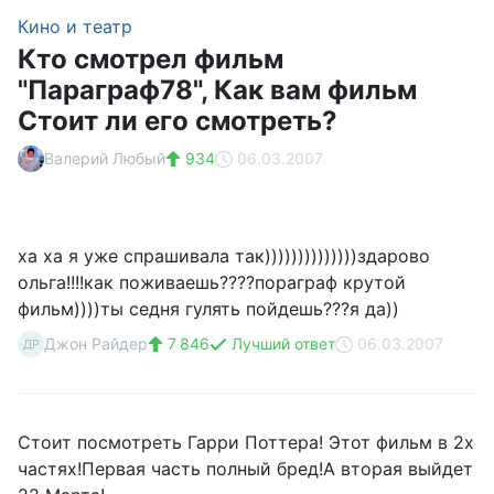
Кино и театр
Кто смотрел фильм
"Параграф78", Как вам фильм
Стоит ли его смотреть?
Валерий Любый
934
06.03.2007
ха ха я уже спрашивала так))))))))))))))здарово
ольга!!!!как поживаешь????пораграф крутой
фильм))))ты седня гулять пойдешь???я да))
Джон Райдер
7 846
Лучший ответ
06.03.2007
ДР
Стоит посмотреть Гарри Поттера! Этот фильм в 2х
частях!Первая часть полный бред!А вторая выйдет