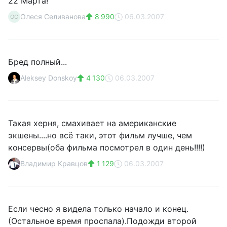
22 Марта!
Олеся Селиванова
8 990
06.03.2007
ОС
Бред полный...
Aleksey Donskoy
4 130
06.03.2007
Такая херня, смахивает на американские
экшены....но всё таки, этот фильм лучше, чем
консервы(оба фильма посмотрел в один день!!!!)
Владимир Кравцов
1 129
06.03.2007
Если чесно я видела только начало и конец.
(Остальное время проспала).Подожди второй