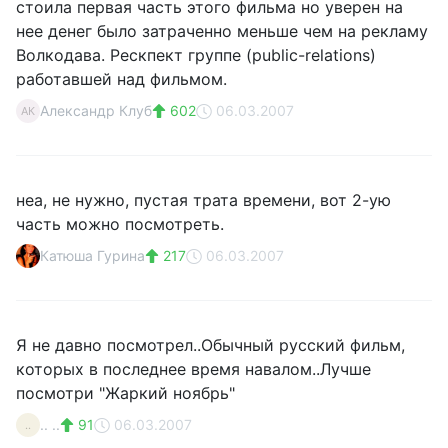
стоила первая часть этого фильма но уверен на
нее денег было затраченно меньше чем на рекламу
Волкодава. Рескпект группе (public-relations)
работавшей над фильмом.
Александр Клуб
602
06.03.2007
АК
неа, не нужно, пустая трата времени, вот 2-ую
часть можно посмотреть.
Катюша Гурина
217
06.03.2007
Я не давно посмотрел..Обычный русский фильм,
которых в последнее время навалом..Лучше
посмотри "Жаркий ноябрь"
.. ..
91
06.03.2007
..