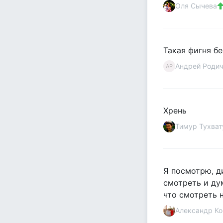
Оля Сычева
Такая фигня б
Андрей Роди
АР
Хрень
Тимур Тухват
Я посмотрю, д
смотреть и дум
что смотреть н
Александр Ко