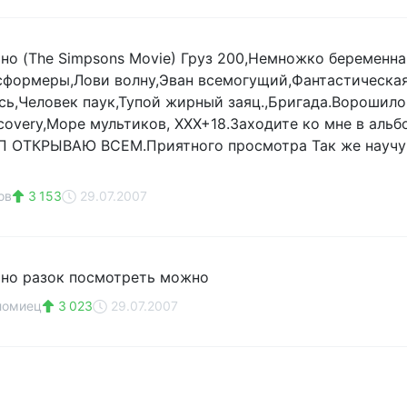
но (The Simpsons Movie) Груз 200,Немножко беременна,
сформеры,Лови волну,Эван всемогущий,Фантастическая
сь,Человек паук,Тупой жирный заяц.,Бригада.Ворошило
scovery,Море мультиков, ХХХ+18.Заходите ко мне в аль
П ОТКРЫВАЮ ВСЕМ.Приятного просмотра Так же научу 
ов
3 153
29.07.2007
 но разок посмотреть можно
ломиец
3 023
29.07.2007