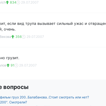
vich
834
29.07.2007
тоит, если вид трупа вызывает сильный ужас и отвраще
, очень.
бекова
356
29.07.2007
но грузит.
алов
91
29.07.2007
е вопросы
фильм груз 200..Балабанова..Стоит смотреть или нет?
 200". Смотрели?