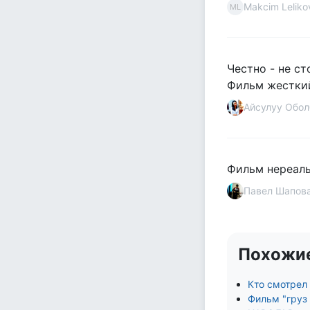
Makcim Leliko
ML
Честно - не с
Фильм жесткий
Айсулуу Обол
Фильм нереаль
Павел Шапов
Похожи
Кто смотрел 
Фильм "груз