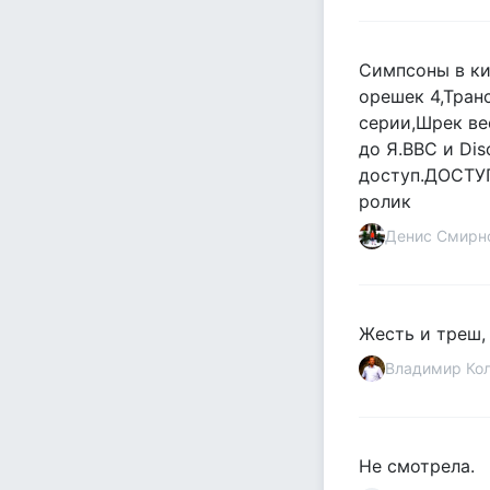
Симпсоны в ки
орешек 4,Тран
серии,Шрек ве
до Я.ВВС и Di
доступ.ДОСТУ
ролик
Денис Смирн
Жесть и треш,
Владимир Ко
Не смотрела.