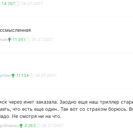
14 367
29.07.2007
ессмысленная
чкин
11 361
29.07.2007
уллин
11 134
29.07.2007
иск через инет заказала. Заодно еще наш триллер стар
ать, что есть еще один.. Так вот со страхом борюсь. В
адо. Не смотря ни на что.
робченко
4 263
29.07.2007