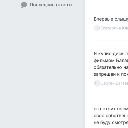
Последние ответы
Впервые слышу 
Екатерина Ю
ЕЮ
Я купил диск 
фильмом Балаб
обязательно н
запрещен к пок
Сергей Багае
СБ
его стоит пос
свое собствен
не буду смотр