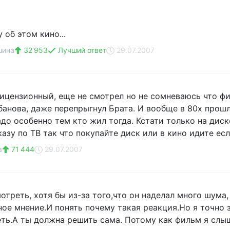
об этом кино...
шина
32 953
Лучший ответ
29.07.2007
лицензионный, еще не смотрел но не сомневаюсь что ф
анова, даже перепрыгнул Брата. И вообще в 80х прошл
адо особенно тем кто жил тогда. Кстати только на дис
азу по ТВ так что покупайте диск или в кино идите ес
в
71 444
29.07.2007
мотреть, хотя бы из-за того,что он наделал много шум
ное мнение.И понять почему такая реакция.Но я точно 
еть.А ты должна решить сама. Потому как фильм я слы