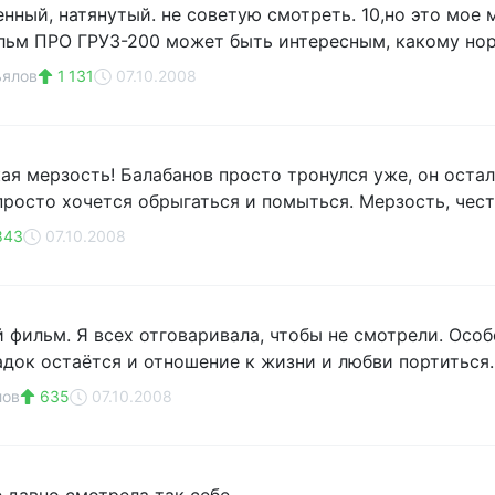
нный, натянутый. не советую смотреть. 10,но это мое 
ильм ПРО ГРУЗ-200 может быть интересным, какому нор
ьялов
1 131
07.10.2008
ая мерзость! Балабанов просто тронулся уже, он осталс
просто хочется обрыгаться и помыться. Мерзость, чес
843
07.10.2008
 фильм. Я всех отговаривала, чтобы не смотрели. Осо
док остаётся и отношение к жизни и любви портиться.
лов
635
07.10.2008