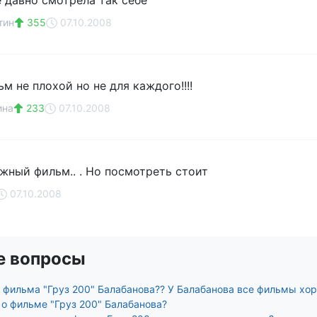
е давно смотрела так себе
тин
355
07.10.2008
м не плохой но не для каждого!!!!
ина
233
07.10.2008
жный фильм.. . Но посмотреть стоит
07.10.2008
е вопросы
фильма "Груз 200" Балабанова?? У Балабанова все фильмы хорош
 о фильме "Груз 200" Балабанова?