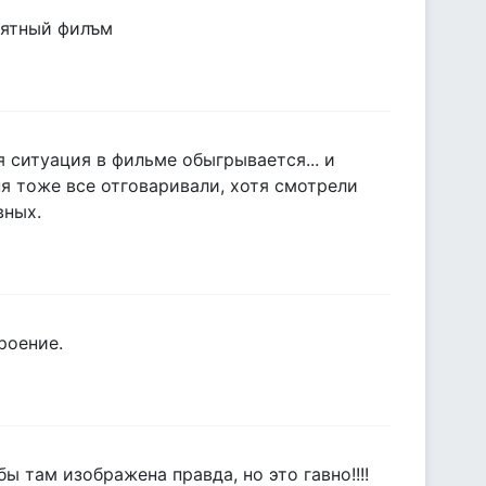
иятный филъм
 ситуация в фильме обыгрывается... и
ня тоже все отговаривали, хотя смотрели
вных.
роение.
ы там изображена правда, но это гавно!!!!