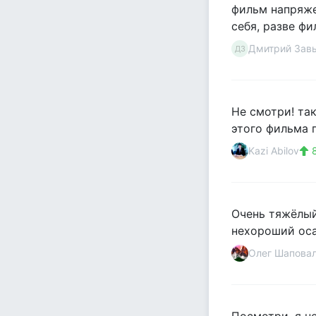
фильм напряже
себя, разве ф
Дмитрий Зав
ДЗ
Не смотри! так
этого фильма 
Kazi Abilov
Очень тяжёлый
нехороший оса
Олег Шапова