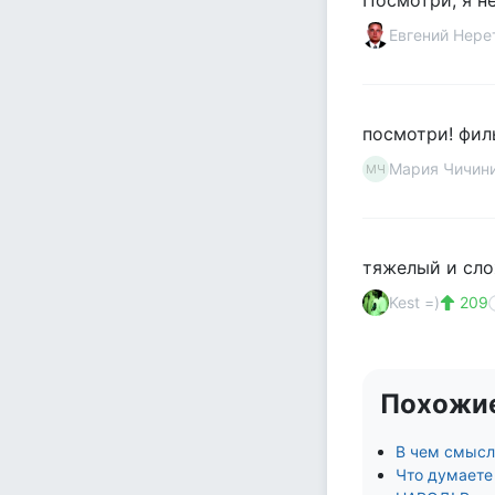
Посмотри, я н
Евгений Нере
посмотри! филь
Мария Чичин
МЧ
тяжелый и сло
Kest =)
209
Похожи
В чем смысл 
Что думаете