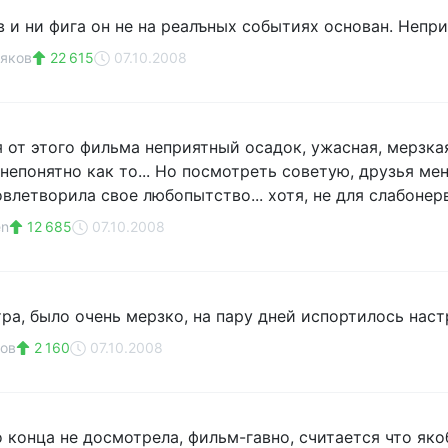
в и ни фига он не на реалъных событиях основан. Непр
яков
22 615
07.10.2008
я от этого фильма неприятный осадок, ужасная, мерзкая
непонятно как то... Но посмотреть советую, друзья ме
довлетворила свое любопытство... хотя, не для слабонер
en
12 685
07.10.2008
ра, было очень мерзко, на пару дней испортилось наст
ов
2 160
07.10.2008
 конца не досмотрела, фильм-гавно, считается что якоб