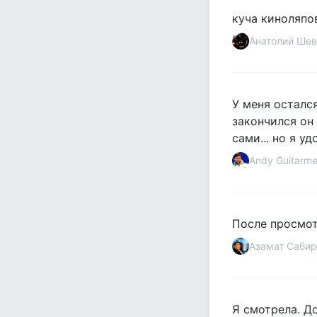
куча киноляпо
Анатолий Шев
У меня осталс
закончился он 
сами... но я у
Аndy Guitarm
После просмот
Азамат Сабир
Я смотрела. До