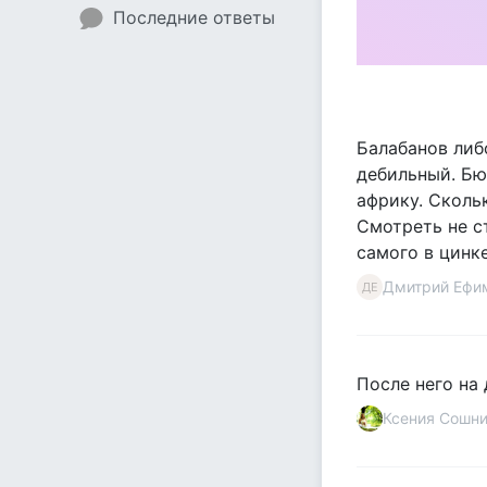
Последние ответы
Балабанов либ
дебильный. Бю
африку. Сколь
Смотреть не с
самого в цинк
Дмитрий Ефи
ДЕ
После него на
Ксения Сошн