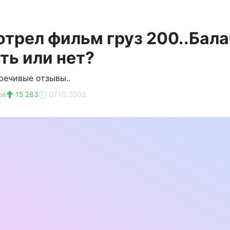
отрел фильм груз 200..Бал
ть или нет?
речивые отзывы..
ов
15 283
07.10.2008