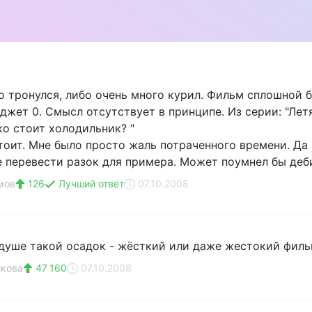
о тронулся, либо очень много курил. Фильм сплошной б
джет 0. Смысл отсутствует в принципе. Из серии: "Летя
ко стоит холодильник? "
тоит. Мне было просто жаль потраченного времени. Да 
е перевести разок для примера. Может поумнел бы деб
мов
126
Лучший ответ
07.10.2008
 душе такой осадок - жёсткий или даже жестокий фильм
икова
47 160
07.10.2008