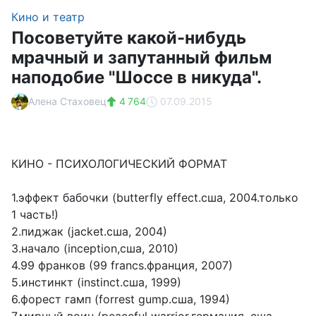
Кино и театр
Посоветуйте какой-нибудь
мрачный и запутанный фильм
наподобие "Шоссе в никуда".
Алена Стаховец
4 764
07.09.2015
КИНО - ПСИХОЛОГИЧЕСКИЙ ФОРМАТ
1.эффект бабочки (butterfly effect.сша, 2004.только
1 часть!)
2.пиджак (jacket.сша, 2004)
3.начало (inception,сша, 2010)
4.99 франков (99 francs.франция, 2007)
5.инстинкт (instinct.сша, 1999)
6.форест гамп (forrest gump.сша, 1994)