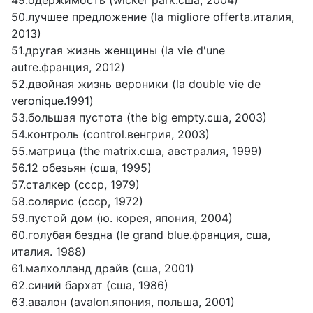
49.одержимость (wicker park.сша, 2004)
50.лучшее предложение (la migliore offerta.италия,
2013)
51.другая жизнь женщины (la vie d'une
autre.франция, 2012)
52.двойная жизнь вероники (la double vie de
veronique.1991)
53.большая пустота (the big empty.сша, 2003)
54.контроль (control.венгрия, 2003)
55.матрица (the matrix.сша, австралия, 1999)
56.12 обезьян (сша, 1995)
57.сталкер (ссср, 1979)
58.солярис (ссср, 1972)
59.пустой дом (ю. корея, япония, 2004)
60.голубая бездна (le grand blue.франция, сша,
италия. 1988)
61.малхолланд драйв (сша, 2001)
62.синий бархат (сша, 1986)
63.авалон (avalon.япония, польша, 2001)