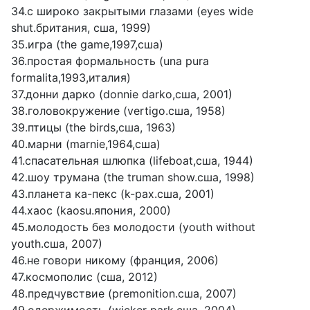
34.с широко закрытыми глазами (eyes wide
shut.британия, сша, 1999)
35.игра (the game,1997,сша)
36.простая формальность (una pura
formalita,1993,италия)
37.донни дарко (donnie darko,сша, 2001)
38.головокружение (vertigo.сша, 1958)
39.птицы (the birds,сша, 1963)
40.марни (marnie,1964,сша)
41.спасательная шлюпка (lifeboat,сша, 1944)
42.шоу трумана (the truman show.сша, 1998)
43.планета ка-пекс (k-pax.сша, 2001)
44.хаос (kaosu.япония, 2000)
45.молодость без молодости (youth without
youth.сша, 2007)
46.не говори никому (франция, 2006)
47.космополис (сша, 2012)
48.предчувствие (premonition.сша, 2007)