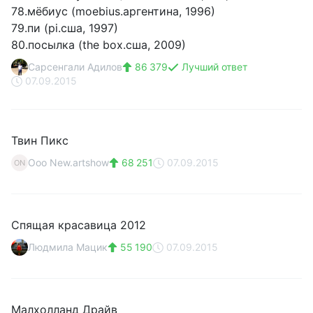
78.мёбиус (moebius.аргентина, 1996)
79.пи (pi.сша, 1997)
80.посылка (the box.сша, 2009)
Сарсенгали Адилов
86 379
Лучший ответ
07.09.2015
Твин Пикс
Ooo New.artshow
68 251
07.09.2015
ON
Спящая красавица 2012
Людмила Мацик
55 190
07.09.2015
Малхолланд Драйв