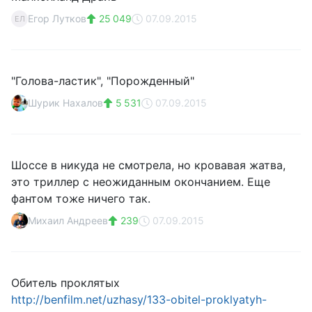
Eгор Лутков
25 049
07.09.2015
EЛ
"Голова-ластик", "Порожденный"
Шурик Нахалов
5 531
07.09.2015
Шоссе в никуда не смотрела, но кровавая жатва,
это триллер с неожиданным окончанием. Еще
фантом тоже ничего так.
Михаил Андреев
239
07.09.2015
Обитель проклятых
http://benfilm.net/uzhasy/133-obitel-proklyatyh-