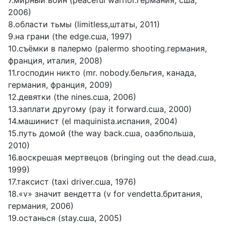
7.мирный воин (peaceful warrior.германия, сша,
2006)
8.области тьмы (limitless,штаты, 2011)
9.на грани (the edge.сша, 1997)
10.съёмки в палермо (palermo shooting.германия,
франция, италия, 2008)
11.господин никто (mr. nobody.бельгия, канада,
германия, франция, 2009)
12.девятки (the nines.сша, 2006)
13.заплати другому (pay it forward.сша, 2000)
14.машинист (el maquinista.испания, 2004)
15.путь домой (the way back.сша, оаэбпольша,
2010)
16.воскрешая мертвецов (bringing out the dead.сша,
1999)
17.таксист (taxi driver.сша, 1976)
18.«v» значит вендетта (v for vendetta.британия,
германия, 2006)
19.останься (stay.сша, 2005)