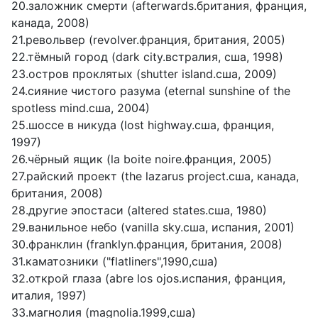
20.заложник смерти (afterwards.британия, франция,
канада, 2008)
21.револьвер (revolver.франция, британия, 2005)
22.тёмный город (dark city.встралия, сша, 1998)
23.остров проклятых (shutter island.сша, 2009)
24.сияние чистого разума (eternal sunshine of the
spotless mind.сша, 2004)
25.шоссе в никуда (lost highway.сша, франция,
1997)
26.чёрный ящик (la boite noire.франция, 2005)
27.райский проект (the lazarus project.сша, канада,
британия, 2008)
28.другие эпостаси (altered states.сша, 1980)
29.ванильное небо (vanilla sky.сша, испания, 2001)
30.франклин (franklyn.франция, британия, 2008)
31.каматозники ("flatliners",1990,сша)
32.открой глаза (abre los ojos.испания, франция,
италия, 1997)
33.магнолия (magnolia.1999,сша)