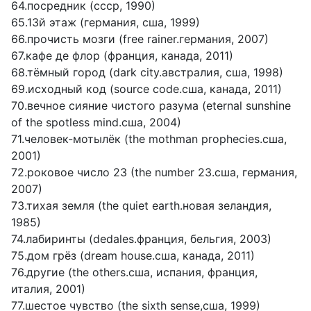
64.посредник (ссср, 1990)
65.13й этаж (германия, сша, 1999)
66.прочисть мозги (free rainer.германия, 2007)
67.кафе де флор (франция, канада, 2011)
68.тёмный город (dark city.австралия, сша, 1998)
69.исходный код (source code.сша, канада, 2011)
70.вечное сияние чистого разума (eternal sunshine
of the spotless mind.сша, 2004)
71.человек-мотылёк (the mothman prophecies.сша,
2001)
72.роковое число 23 (the number 23.сша, германия,
2007)
73.тихая земля (the quiet earth.новая зеландия,
1985)
74.лабиринты (dedales.франция, бельгия, 2003)
75.дом грёз (dream house.сша, канада, 2011)
76.другие (the others.сша, испания, франция,
италия, 2001)
77.шестое чувство (the sixth sense,сша, 1999)