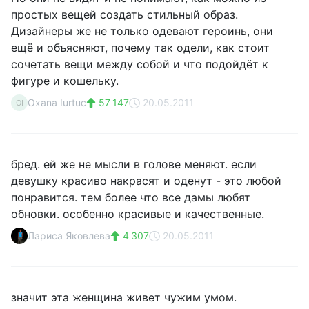
простых вещей создать стильный образ.
Дизайнеры же не только одевают героинь, они
ещё и объясняют, почему так одели, как стоит
сочетать вещи между собой и что подойдёт к
фигуре и кошельку.
Oxana Iurtuc
57 147
20.05.2011
OI
бред. ей же не мысли в голове меняют. если
девушку красиво накрасят и оденут - это любой
понравится. тем более что все дамы любят
обновки. особенно красивые и качественные.
Лариса Яковлева
4 307
20.05.2011
значит эта женщина живет чужим умом.