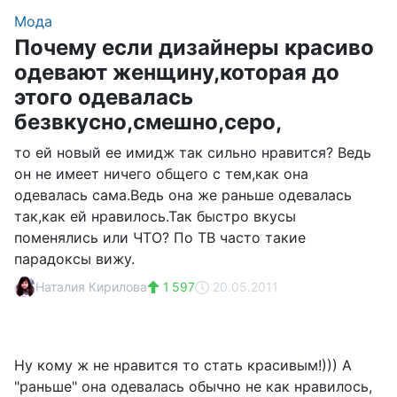
Мода
Почему если дизайнеры красиво
одевают женщину,которая до
этого одевалась
безвкусно,смешно,серо,
то ей новый ее имидж так сильно нравится? Ведь
он не имеет ничего общего с тем,как она
одевалась сама.Ведь она же раньше одевалась
так,как ей нравилось.Так быстро вкусы
поменялись или ЧТО? По ТВ часто такие
парадоксы вижу.
Наталия Кирилова
1 597
20.05.2011
Ну кому ж не нравится то стать красивым!))) А
"раньше" она одевалась обычно не как нравилось,