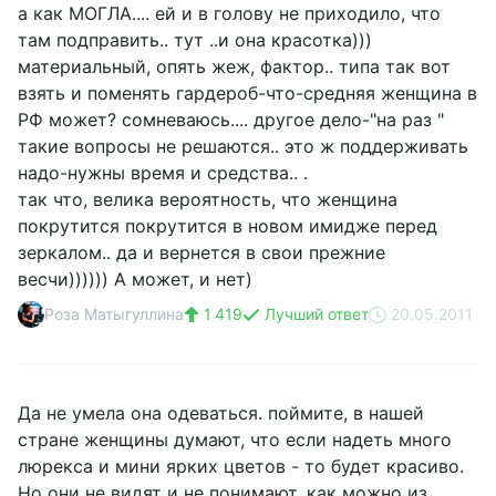
а как МОГЛА.... ей и в голову не приходило, что
там подправить.. тут ..и она красотка)))
материальный, опять жеж, фактор.. типа так вот
взять и поменять гардероб-что-средняя женщина в
РФ может? сомневаюсь.... другое дело-"на раз "
такие вопросы не решаются.. это ж поддерживать
надо-нужны время и средства.. .
так что, велика вероятность, что женщина
покрутится покрутится в новом имидже перед
зеркалом.. да и вернется в свои прежние
весчи)))))) А может, и нет)
Роза Матыгуллина
1 419
Лучший ответ
20.05.2011
Да не умела она одеваться. поймите, в нашей
стране женщины думают, что если надеть много
люрекса и мини ярких цветов - то будет красиво.
Но они не видят и не понимают, как можно из