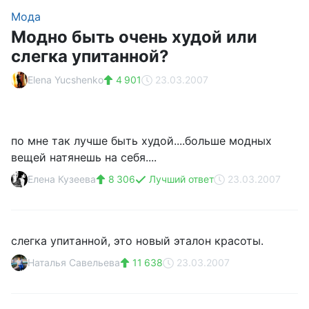
Мода
Модно быть очень худой или
слегка упитанной?
Elena Yucshenko
4 901
23.03.2007
по мне так лучше быть худой....больше модных
вещей натянешь на себя....
Елена Кузеева
8 306
Лучший ответ
23.03.2007
слегка упитанной, это новый эталон красоты.
Наталья Савельева
11 638
23.03.2007