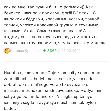
как по мне, так лучши быть с формами)) Как
бейонси, шакира к примеру...фрг!!! ВОт так!!! С
широкими бёдрами, красивыми ногами, тонкой
талией, упругой красиввой грудью и точёными
плечами!! Ах да! Самое главное осанка! А так
аждому сваё! но сексуальнее ведь смотреть на
кармен электру например, чем на вешалку модель
Наталия Кузнецова
2 866
23.03.2007
Hudoba uje ne v mode.Daje znamenitye doma mod
zapretili ochen' hudyh manekenshits,vsem nado
dobrat' do normal'nogo vesa.Eto svyazano s
massovum psihozom sredi devchenok,dovodyachim
sebya golodom do anorexii.A slegka upitannye
jenchiny vsegda nravyatsya mujchinam,tak bylo i
budet.