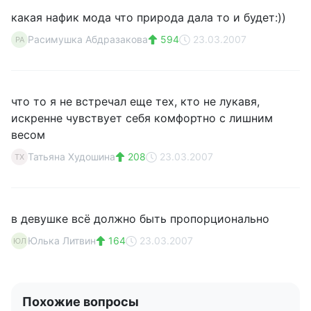
какая нафик мода что природа дала то и будет:))
Расимушка Абдразакова
594
23.03.2007
РА
что то я не встречал еще тех, кто не лукавя,
искренне чувствует себя комфортно с лишним
весом
Татьяна Худошина
208
23.03.2007
ТХ
в девушке всё должно быть пропорционально
Юлька Литвин
164
23.03.2007
ЮЛ
Похожие вопросы