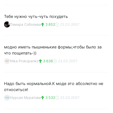
Тебе нужно чуть-чуть похудеть
Тамара Соболева
3 852
23.03.2007
модно иметь пышненькие формы,чтобы было за
что пощипать-))
Nika Prokopenko
3 636
23.03.2007
NP
Надо быть нормальной.К моде это абсолютно не
относиться!
Нурсая Муратова
3 532
23.03.2007
НМ