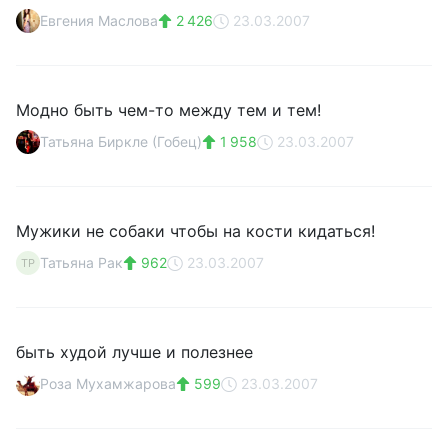
Евгения Маслова
2 426
23.03.2007
Модно быть чем-то между тем и тем!
Татьяна Биркле (Гобец)
1 958
23.03.2007
Мужики не собаки чтобы на кости кидаться!
Татьяна Рак
962
23.03.2007
ТР
быть худой лучше и полезнее
Роза Мухамжарова
599
23.03.2007