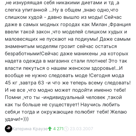
,не изнуряящая себя никакими диетами и тд ,а
слегка упитанной ...Ну в общем ,знаю одно,что
слишком худой - давно вышло из моды! Сейчас
даже в самых модных городах как Милан ,Франция
ввели такой закон ,что моделей слишком худых и
маловесящих не пускают на подиумы! Даже самым
знаменитым моделям грозит сейчас остаться
безработными!Сейчас даже маникены ,на которых
надета одежда в магазинх стали плотнее! Это так
власти пекуться о нашем женском здоровье!...И
вообще не нужно следовать моде !Сегодня мода
45 кг ,завтра 63 -и что же теперь всему следовать!
И не все ,что модно может подойти именно тебе!
Помни ,что ты -индивидуальный человек ,такой
как ты больше не существует! Научись любить
себя,и тогда и окружающие полюбят тебя! Желаю
удачи!=)))
Катерина Kраузе
4 271
23.03.2007