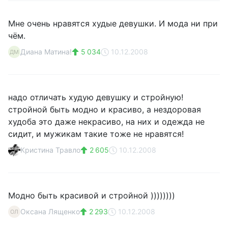
Мне очень нравятся худые девушки. И мода ни при
чём.
Диана Матина!
5 034
10.12.2008
ДМ
надо отличать худую девушку и стройную!
стройной быть модно и красиво, а нездоровая
худоба это даже некрасиво, на них и одежда не
сидит, и мужикам такие тоже не нравятся!
Кристина Травло
2 605
10.12.2008
Модно быть красивой и стройной ))))))))
Оксана Лященко
2 293
10.12.2008
ОЛ