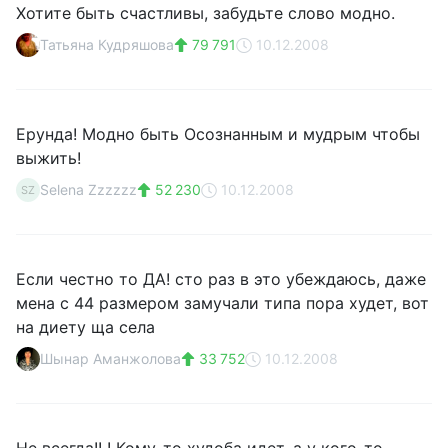
Хотите быть счастливы, забудьте слово модно.
Татьяна Кудряшова
79 791
10.12.2008
Ерунда! Модно быть Осознанным и мудрым чтобы
выжить!
Selena Zzzzzz
52 230
10.12.2008
SZ
Если честно то ДА! сто раз в это убеждаюсь, даже
мена с 44 размером замучали типа пора худет, вот
на диету ща села
Шынар Аманжолова
33 752
10.12.2008