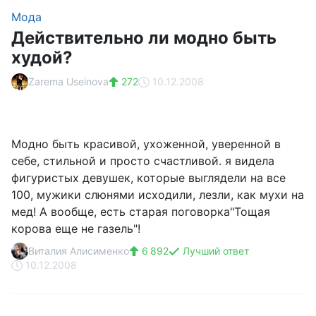
Мода
Действительно ли модно быть
худой?
Zarema Useinova
272
10.12.2008
Модно быть красивой, ухоженной, уверенной в
себе, стильной и просто счастливой. я видела
фигуристых девушек, которые выглядели на все
100, мужики слюнями исходили, лезли, как мухи на
мед! А вообще, есть старая поговорка"Тощая
корова еще не газель"!
Виталия Алисименко
6 892
Лучший ответ
10.12.2008