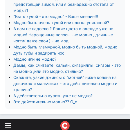
предстоящей зимой, или я безнадежно отстала от
моды?)
"Быть худой - это модно" - Ваше мнение!!!
Модно быть очень худой или слегка упитанной?
А вам не надоело ? Яркие цвета в одежде уже не
модно! Нарощенные волосы -не модно , длинные
ногти( даже свои ) - не мод
Модно быть гламурной, модно быть модной, модно
дуть губы и задирать нос
Модно или не модно?
Дамы, как считаете: кальян, сигариллы, сигары - это
не модно ,или это модно, стильно?
Скажите, узкие джинсы с "мотнёй" ниже колена на
девочках и мальчиках - это действительно модно и
красиво?
А действительно курить уже не модно?
Это действительно модно?? О_о