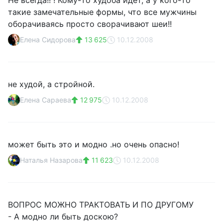
Не всегда!! ! Кому-то худоба идет, а у кого-то
такие замечательные формы, что все мужчины
оборачиваясь просто сворачивают шеи!!
Елена Сидорова
13 625
10.12.2008
не худой, а стройной.
Елена Сараева
12 975
10.12.2008
может быть это и модно .но очень опасно!
Наталья Назарова
11 623
10.12.2008
ВОПРОС МОЖНО ТРАКТОВАТЬ И ПО ДРУГОМУ
- А модно ли быть доскою?