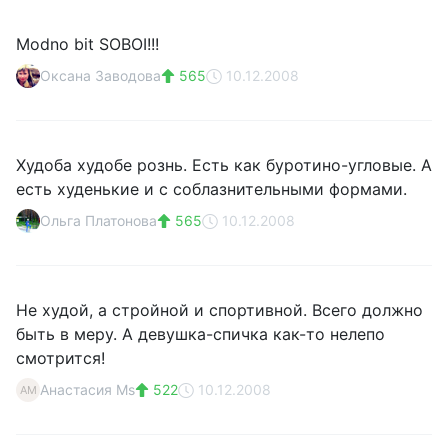
Modno bit SOBOI!!!
Оксана Заводова
565
10.12.2008
Худоба худобе рознь. Есть как буротино-угловые. А
есть худенькие и с соблазнительными формами.
Ольга Платонова
565
10.12.2008
Не худой, а стройной и спортивной. Всего должно
быть в меру. А девушка-спичка как-то нелепо
смотрится!
Анастасия Ms
522
10.12.2008
АM