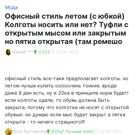
Мода
Офисный стиль летом (с юбкой)
Колготы носить или нет? Туфли с
открытым мысом или закрытым
но пятка открытая (там ремешо
Жанай ***
2 233
23.05.2012
офисный стиль все-таки предполагает колготы. но
летом лучше купить ооооочень тонкие. вроде
даже 8 ден есть, ну и 20ка в принципе норм будет!
если колготы одели, то обувь должна быть
закрыта, потому что колготки не носят с открытой
обувью. но думаю если мыс будет закрыт а пятка
открыта - то ничего страшного!!!
Лола Рустамова
870
Лучший ответ
22.05.2012