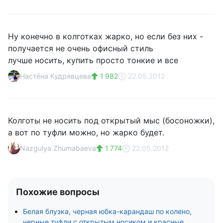
Ну конечно в колготках жарко, но если без них -
получается не очень офисный стиль
лучше носить, купить просто тонкие и все
Настёна Кудрявцева
1 982
22.05.2012
Колготы не носить под открытый мыс (босоножки),
а вот по туфли можно, но жарко будет.
Nazgulya Zhumabaeva
1 774
22.05.2012
Похожие вопросы
Белая блузка, черная юбка-карандаш по колено,
черные туфли с открытым носиком и красные