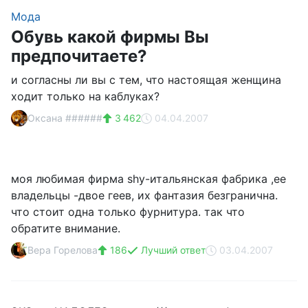
Мода
Обувь какой фирмы Вы
предпочитаете?
и согласны ли вы с тем, что настоящая женщина
ходит только на каблуках?
Оксана ######
3 462
04.04.2007
моя любимая фирма shy-итальянская фабрика ,ее
владельцы -двое геев, их фантазия безгранична.
что стоит одна только фурнитура. так что
обратите внимание.
Вера Горелова
186
Лучший ответ
03.04.2007