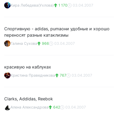
Кира Лебедева(Ухлова)
1 170
03.04.2007
Спортивную - adidas, pumaони удобные и хорошо
переносят разные катаклизмы
Галина Cухова
966
03.04.2007
красивую на каблуках
Кристина Праведникова
767
03.04.2007
Clarks, Addidas, Reebok
Алена Александрова
642
03.04.2007