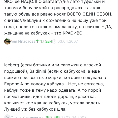
ЭКО, ее НАДОЛГО хватает///на лето туфельки и
тапочки беру зимой на распродажах, так как
такую обувь все равно носят ВСЕГО ОДИН СЕЗОН,
считаю///каблуки к сожалению не ношу уже три
года, после того как сломала ногу, но считаю - ДА,
женщина на каблуках - это КРАСИВО!
Аня Ипастова
17 384
03.04.2007
Iceberg (если ботинки или сапожки с плоской
подошвой), Baldinini (если с каблуком), а еще
всякие неизвестные марки, которые покупала в
Европе.А по поводу каблука... Нет, не согласна,
каблук тоже в тему надо одевать. А то порой
посмотришь, идет вдоль дороги, красотка,
ковыляет кое как на каблуках, устала видать...
Лучшеб уж без каблуков шла.
Ольга Ковалевская
8 595
03.04.2007
ОК