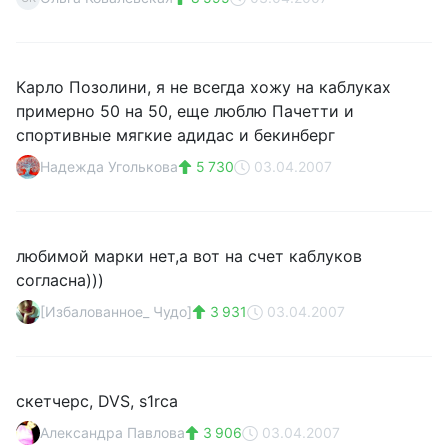
Карло Позолини, я не всегда хожу на каблуках
примерно 50 на 50, еще люблю Пачетти и
спортивные мягкие адидас и бекинберг
Надежда Уголькова
5 730
03.04.2007
любимой марки нет,а вот на счет каблуков
согласна)))
[Избалованное_ Чудо]
3 931
03.04.2007
скетчерс, DVS, s1rca
Александра Павлова
3 906
03.04.2007