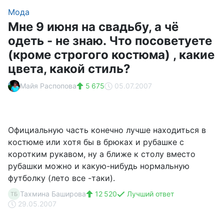
Мода
Мне 9 июня на свадьбу, а чё
одеть - не знаю. Что посоветуете
(кроме строгого костюма) , какие
цвета, какой стиль?
Майя Распопова
5 675
05.07.2007
Официальную часть конечно лучше находиться в
костюме или хотя бы в брюках и рубашке с
коротким рукавом, ну а ближе к столу вместо
рубашки можно и какую-нибудь нормальную
футболку (лето все -таки).
Тахмина Баширова
12 520
Лучший ответ
ТБ
29.05.2007