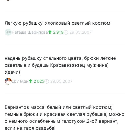
Легкую рубашку, хлопковый светлый костюм
Наташа Шарипова
2 919
29.05.2007
НШ
надень рубашку стального цвета, брюки легкие
свветлые и будешь Красавээээээц мужчина)
Удачи)
Lbv Мди
2 025
29.05.2007
Вариантов масса: белый или светлый костюм;
темные брюки и красивая светлая рубашка, можно
с немного ослабленным галстуком.2-ой вариант,
если не твоя свадьба!