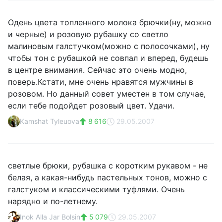
Одень цвета топленного молока брючки(ну, можно
и черные) и розовую рубашку со светло
малиновым галстучком(можно с полосочками), ну
чтобы тон с рубашкой не совпал и вперед, будешь
в центре внимания. Сейчас это очень модно,
поверь.Кстати, мне очень нравятся мужчины в
розовом. Но данный совет уместен в том случае,
если тебе подойдет розовый цвет. Удачи.
Kamshat Tyleuova
8 616
29.05.2007
светлые брюки, рубашка с коротким рукавом - не
белая, а какая-нибудь пастельных тонов, можно с
галстуком и классическими туфлями. Очень
нарядно и по-летнему.
Inok Alla Jar Bolsin
5 079
29.05.2007