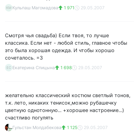
Кульпаш Магомадова
1 971
29.05.2007
КМ
Смотря чья свадьба) Если твоя, то лучше
классика. Если нет - любой стиль, главное чтобы
это была хорошая одежда. И чтобы хорошо
сочеталось. =З
Екатерина Спицына
1 698
29.05.2007
ЕС
желательно классический костюм светлый тонов,
т.к. лето, никаких тенисок,можно рубашечку
цветную однотонную... +хорошее настроение...)
счастливо погулять
Гульстан Молдабекова
1 125
29.05.2007