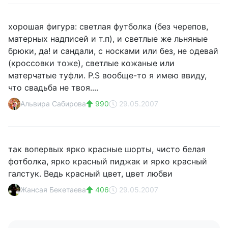
хорошая фигура: светлая футболка (без черепов,
матерных надписей и т.п), и светлые же льняные
брюки, да! и сандали, с носками или без, не одевай
(кроссовки тоже), светлые кожаные или
матерчатые туфли. P.S вообще-то я имею ввиду,
что свадьба не твоя....
Альвира Сабирова
990
29.05.2007
так вопервых ярко красные шорты, чисто белая
фотболка, ярко красный пиджак и ярко красный
галстук. Ведь красный цвет, цвет любви
Жансая Бекетаева
406
29.05.2007