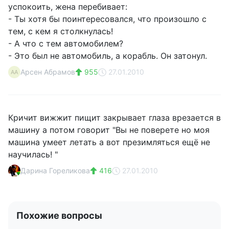
успокоить, жена перебивает:
- Ты хотя бы поинтересовался, что произошло с
тем, с кем я столкнулась!
- А что с тем автомобилем?
- Это был не автомобиль, а корабль. Он затонул.
Арсен Абрамов
955
27.01.2010
АА
Кричит вижжит пищит закрывает глаза врезается в
машину а потом говорит "Вы не поверете но моя
машина умеет летать а вот презимляться ещё не
научилась! "
Дарина Гореликова
416
27.01.2010
Похожие вопросы