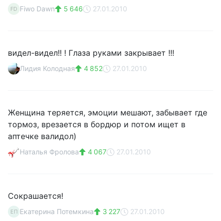
Fiwo Dawn
5 646
27.01.2010
FD
видел-видел!! ! Глаза руками закрывает !!!
Лидия Колодная
4 852
27.01.2010
Женщина теряется, эмоции мешают, забывает где
тормоз, врезается в бордюр и потом ищет в
аптечке валидол)
Наталья Фролова
4 067
27.01.2010
Сокрашается!
Екатерина Потемкина
3 227
27.01.2010
ЕП