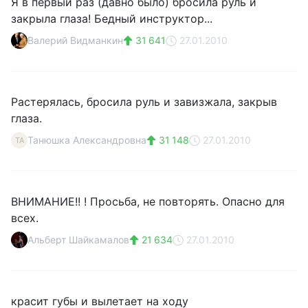
Я в первый раз (давно было) бросила руль и
закрыла глаза! Бедный инструктор...
Валерий Видманкин
31 641
27.01.2010
Растерялась, бросила руль и завизжала, закрыв
глаза.
Танюшка Александровна
31 148
27.01.2010
ТА
ВНИМАНИЕ!! ! Просьба, не повторять. Опасно для
всех.
Альберт Шайкамалов
21 634
27.01.2010
красит губы и вылетает на ходу