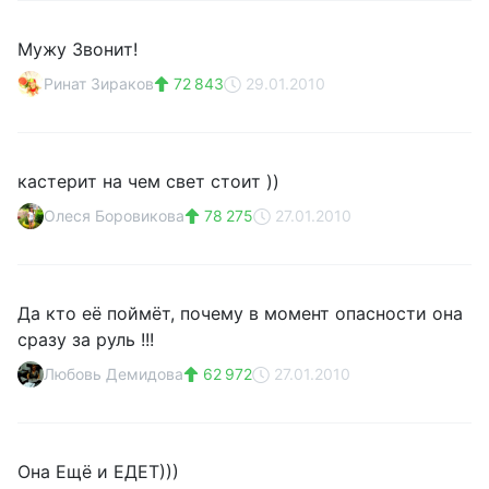
Мужу Звонит!
Ринат Зираков
72 843
29.01.2010
кастерит на чем свет стоит ))
Олеся Боровикова
78 275
27.01.2010
Да кто её поймёт, почему в момент опасности она
сразу за руль !!!
Любовь Демидова
62 972
27.01.2010
Она Ещё и ЕДЕТ)))