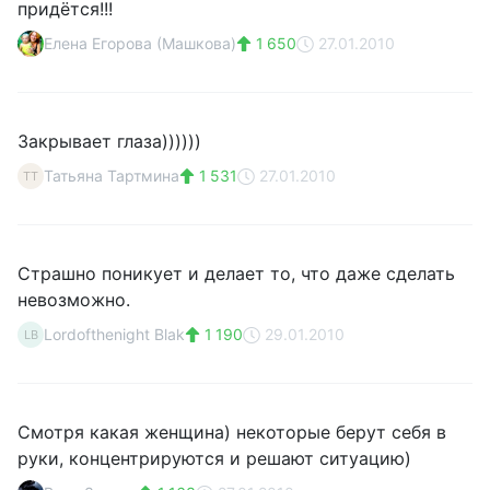
придётся!!!
Елена Егорова (Машкова)
1 650
27.01.2010
Закрывает глаза))))))
Татьяна Тартмина
1 531
27.01.2010
ТТ
Страшно поникует и делает то, что даже сделать
невозможно.
Lordofthenight Blak
1 190
29.01.2010
LB
Смотря какая женщина) некоторые берут себя в
руки, концентрируются и решают ситуацию)