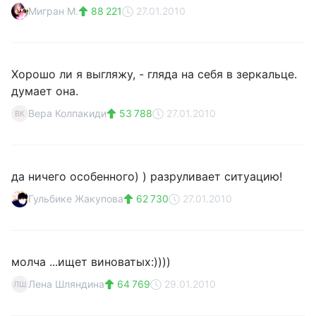
Мигран М.
88 221
27.01.2010
Хорошо ли я выгляжу, - гляда на себя в зеркальце.
думает она.
Вера Колпакиди
53 788
27.01.2010
ВК
да ничего особенного) ) разруливает ситуацию!
Гульбике Жакупова
62 730
27.01.2010
молча ...ищет виноватых:))))
Лена Шляндина
64 769
29.01.2010
ЛШ