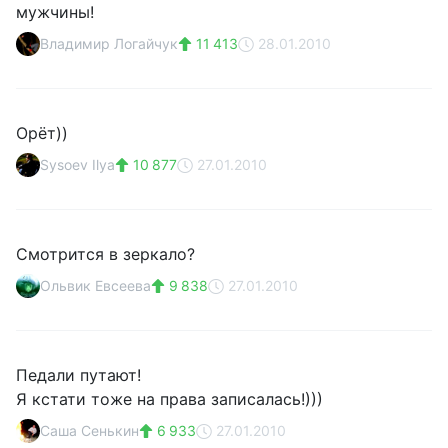
мужчины!
Владимир Логайчук
11 413
28.01.2010
Орёт))
Sysoev Ilya
10 877
27.01.2010
Смотрится в зеркало?
Ольвик Евсеева
9 838
27.01.2010
Педали путают!
Я кстати тоже на права записалась!)))
Саша Сенькин
6 933
27.01.2010