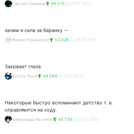
Сергей Томилов
88 512
27.01.2010
зачем я села за баранку --
Женек Романенко
53 426
29.01.2010
ЖР
Закрвает глаза.
Victory Nova
49 594
27.01.2010
Некоторые быстро вспоминают детство т. е.
оправляются на ходу.
Александр Аксенов
46 730
27.01.2010