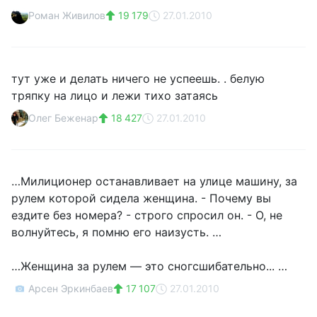
Роман Живилов
19 179
27.01.2010
тут уже и делать ничего не успеешь. . белую
тряпку на лицо и лежи тихо затаясь
Олег Беженар
18 427
27.01.2010
…Милиционер останавливает на улице машину, за
рулем которой сидела женщина. - Почему вы
ездите без номера? - строго спросил он. - О, не
волнуйтесь, я помню его наизусть. …
…Женщина за рулем — это сногсшибательно... …
Арсен Эркинбаев
17 107
27.01.2010