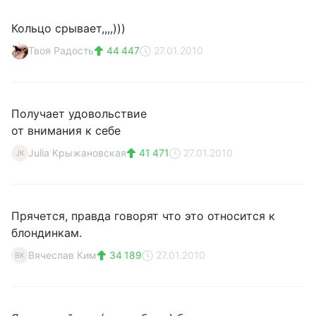
Кольцо срывает,,,,)))
Твоя Радость
44 447
27.01.2010
Получает удовольствие
от внимания к себе
Julia Крыжановская
41 471
27.01.2010
JК
Прячется, правда говорят что это относится к
блондинкам.
Вячеслав Ким
34 189
27.01.2010
ВК