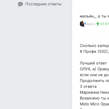
Последние ответы
мельён,,, а ты
Эдие )
91 6
Сколько калор
# Профи (502)
Лучший ответ
ОЛУХ, а) Ораку
если они не до
Продолжить по
3 ответа
Марианна Ника
Возможно ты и
Mido Mico Орак