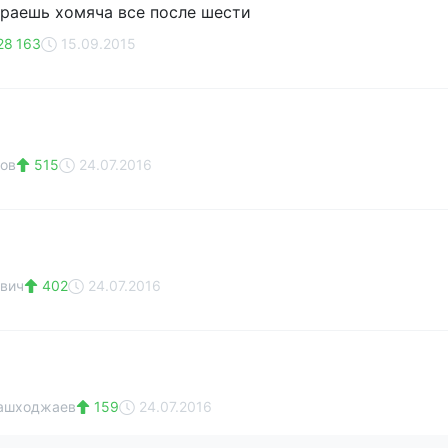
раешь хомяча все после шести
28 163
15.09.2015
ов
515
24.07.2016
вич
402
24.07.2016
ашходжаев
159
24.07.2016