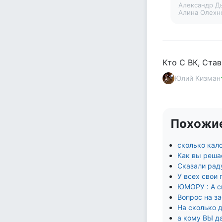
Александр Д
Алина Олехн
Кто С ВК, Ста
Юлий Кизман
Похожи
сколько кало
Как вы решае
Сказали рад
У всех свои
ЮМОРУ : А с
Вопрос на за
На сколько д
а кому ВЫ да