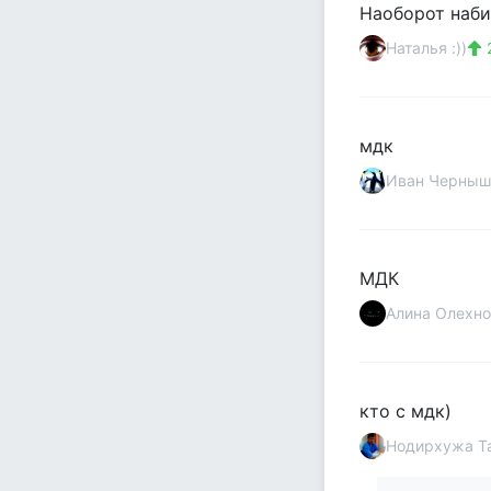
Наоборот наби
Наталья :))
мдк
Иван Черныш
МДК
Алина Олехно
кто с мдк)
Нодирхужа Т