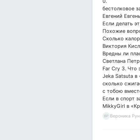
0.
бестолковое з
Евгений Евген
Если делать э
Похожие вопр
Сколько калор
Виктория Кисл
Вредны ли пла
Светлана Петро
Far Cry 3. Что
Jeka Satsuta в
сколько сжига
с тобою вместе
Если в спорт 
MikkyGirl в «К
Вероника Рун
ВР