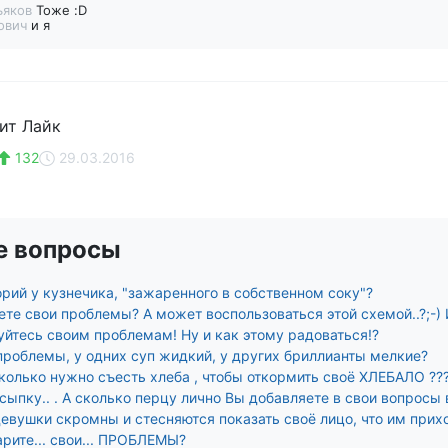
ьяков
Тоже :D
ович
и я
вит Лайк
132
29.03.2016
е вопросы
рий у кузнечика, "зажаренного в собственном соку"?
те свои проблемы? А может воспользоваться этой схемой..?;-) Ил
уйтесь своим проблемам! Ну и как этому радоваться!?
 проблемы, у одних суп жидкий, у других бриллианты мелкие?
колько нужно съесть хлеба , чтобы откормить своё ХЛЕБАЛО ??
сыпку.. . А сколько перцу лично Вы добавляете в свои вопросы
евушки скромны и стесняются показать своё лицо, что им прихо
рите... свои... ПРОБЛЕМЫ?