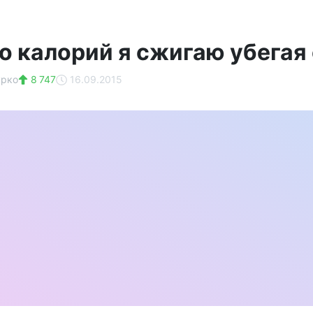
о калорий я сжигаю убегая 
урко
8 747
16.09.2015