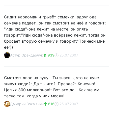
Сидит наркоман и грызёт семечки, вдруг ода
семечка падает...он так смотрит на неё и говорит:
"Иди сюда"-она лежит на месте, он опять
говорит:"Иди сюда"-она всёравно лежит, тогда он
бросает вторую семечку и говорит:"Принеси мне
её"))
Артур Орендарчук
939
25.07.2007
Смотрят двое на луну:- Ты знаешь, что на луне
живут люди?- Да ты что?! Правда?- Конечно!
Целых 300 миллионов!- Вот это да!!! Как же им
тесно там, когда у них месяц!
Дмитрий Вохмянин
616
25.07.2007