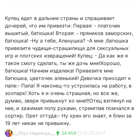
Купец едет в дальние страны и спрашивает
дочерей, что им привезти: Первая: - платочек
вышитый, батюшка! Вторая: - пряников заморских,
батюшка! -Ну а тебе, Аленушка? -А мне ,батюшка
привезите чудище-страшилище для сексуальных
игр и плотских извращений! Купец: - Да как же я
такое смогу сделать, ты же дочь мне!Хорошо,
батюшка! Начнем издалека! Привезите мне
батюшка, цветочек аленький! Девочка приходит к
папе:- Папа! Я наконец-то устроилась на работу, в
зоопарк! Хоть я и очень страшная, но все же,
думаю, звери привыкнут ко мне!!!Отец взглянул на
нее, и зажимая попу руками, стремглав помчался в
сортир. Орет оттуда:- Ну хрен его знает, я блин за
19 лет никак не привыкну..
___Лоус Надежда___
34 459
25.07.2007