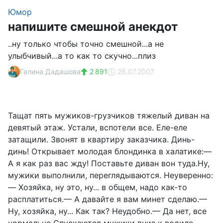
Юмор
напишите смешной анекдот
..ну только чтобы точно смешной...а не
улыбчивый...а то как то скучно...плиз
Галина Дадашова
2 891
26.07.2007
Тащат пять мужиков-грузчиков тяжелый диван на
девятый этаж. Устали, вспотели все. Еле-еле
затащили. Звонят в квартиру заказчика. Динь-
динь! Открывает молодая блондинка в халатике:—
А я как раз вас жду! Поставьте диван вон туда.Ну,
мужики выполнили, переглядываются. Неуверенно:
— Хозяйка, ну это, ну... в общем, надо как-то
расплатиться.— А давайте я вам минет сделаю.—
Ну, хозяйка, ну... Как так? Неудобно.— Да нет, все