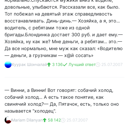
нормально.Спускаются мужики вниз к водиле,
довольные, улыбаются. Рассказали все, как было.
Тот побежал на девятый этаж справедливость
восстанавливать. Динь-динь.— Хозяйка, а я, это...
водитель, с ребятами тоже из одной
бригады.Блондинка достает 300 руб. и дает ему.—
Хозяйка, ну как же? Мне деньги, а ребятам... это.—
Да все нормально, мне муж как сказал: «Водителю
— деньги, а грузчикам — х@й сосать»
Хуурак Шончалай
3 136
Лучший ответ
25.07.2007
— Винни, а Винни! Вот говорят: собачий холод,
собачий холод... А есть такое понятие, как
свинячий холод?— Да, Пятачок, есть, только оно
называется "холодец".
Mariam Dilanyan
58 142
25.07.2007