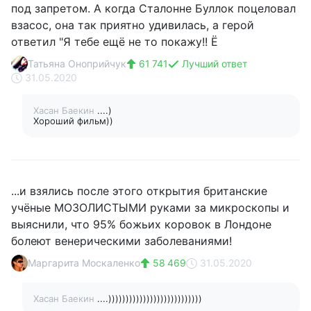
под запретом. А когда Сталонне Буллок поцеловал
взасос, она так приятно удивилась, а герой
ответил "Я тебе ещё не то покажу!! Ё
Татьяна Оноприйчук
61 741
Лучший ответ
31.05.2020
Хасан Баекин
....)
Хороший фильм))
...и взялись после этого открытия британские
учёные МОЗОЛИСТЫМИ руками за микроскопы и
выяснили, что 95% божьих коровок в Лондоне
болеют венерическими заболеваниями!
Маргарита Москаленко
58 469
31.05.2020
Хасан Баекин
....)))))))))))))))))))))))))))