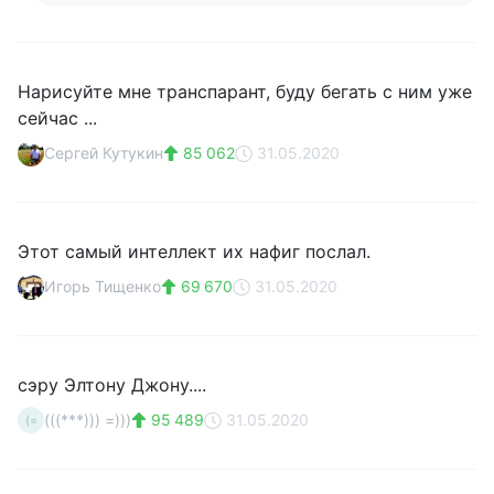
Нарисуйте мне транспарант, буду бегать с ним уже
сейчас ...
Сергей Кутукин
85 062
31.05.2020
Этот самый интеллект их нафиг послал.
Игорь Тищенко
69 670
31.05.2020
сэру Элтону Джону....
(((***))) =)))
95 489
31.05.2020
(=