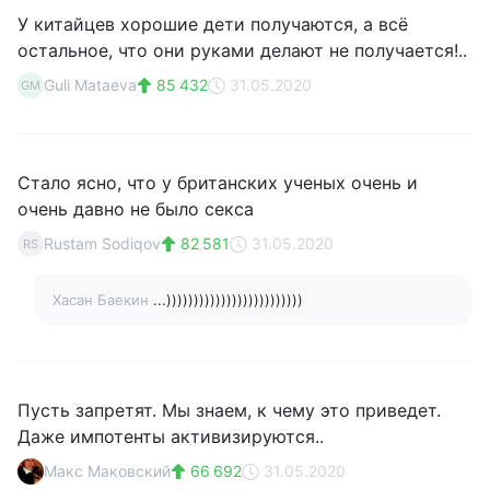
У китайцев хорошие дети получаются, а всё
остальное, что они руками делают не получается!..
Guli Mataeva
85 432
31.05.2020
GM
Стало ясно, что у британских ученых очень и
очень давно не было секса
Rustam Sodiqov
82 581
31.05.2020
RS
Хасан Баекин
...)))))))))))))))))))))))))
Пусть запретят. Мы знаем, к чему это приведет.
Даже импотенты активизируются..
Макс Маковский
66 692
31.05.2020