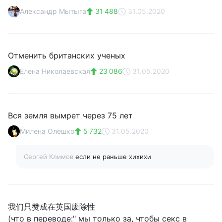
Александр Мытыга
31 488
31.05.2020
Отменить британских ученых
Елена Николаевская
23 086
31.05.2020
Вся земля вымрет через 75 лет
Милена Олешко
5 732
31.05.2020
Сергей Климов
если не раньше хихихи
我们只赞成在英国废除性
(что в переводе:" мы только за, чтобы секс в