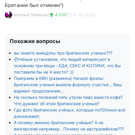
Британии был отменен")
Наталья Лемешко
4 530
31.05.2020
Похожие вопросы
вы знаете анекдоты про британских ученых???
✌️Учёные установили, что людей интересуют в
основном три вещи - ЕДА, СЕКС И КОТИКИ, что Вы
поставили бы на 4 место? ;))
Поиграем в КВН (разминка) Начало фразы:
Британские ученые вывели формулу счастья... Ваш
вариант продолжения:...
На сколько полезней пить утром пиво вместо кофе?
Что думают об этом британские ученые?
Где фото британских учёных, которые по100янно всё
доказывают.
А почему именно британские учёные? А не
венгерские например.. Почему не австралийские???