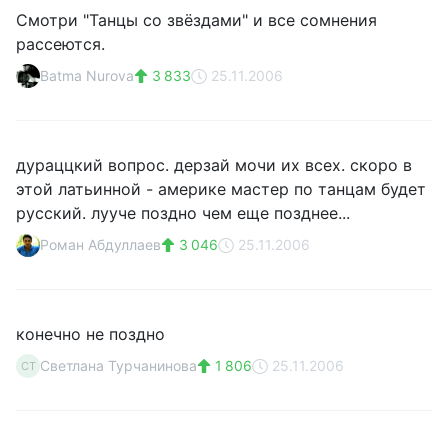
Смотри "Танцы со звёздами" и все сомнения
рассеются.
Batma Nurova
3 833
25.11.2006
дураццкий вопрос. дерзай мочи их всех. скоро в
этой латьинной - америке мастер по танцам будет
русский. лууче поздно чем еще позднее...
Роман Абдуллаев
3 046
25.11.2006
конечно не поздно
Светлана Турчанинова
1 806
25.11.2006
СТ