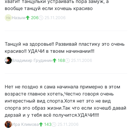
хватит танцульки устраивать пора замуж, а
вообще танцуй если хочешь красиво
Назым
206
25.11.2006
На
Танцуй на здоровье!! Развивай пластику это очень
красиво!! УДАЧИ в твоем начинании!!!
Владимир Грудинин
168
25.11.2006
Нет не поздно я сама начинала примерно в этом
возрасте главное хотеть,Честно говоря очень
интерестный вид спорта.Хотя нет это не вид
спорта это образ жизни.Так что если хочешб давай
дерзай и у тебя всё получится.УДАЧИ!!!!
Ира Климова
143
25.11.2006