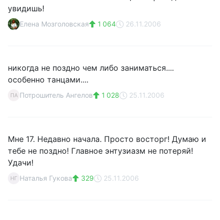
увидишь!
Елена Мозголовская
1 064
26.11.2006
никогда не поздно чем либо заниматься....
особенно танцами....
Потрошитель Ангелов
1 028
25.11.2006
ПА
Мне 17. Недавно начала. Просто восторг! Думаю и
тебе не поздно! Главное энтузиазм не потеряй!
Удачи!
Наталья Гукова
329
25.11.2006
НГ