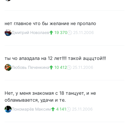
нет главное что бы желание не пропало
Дмитрий Новолаев
19 370
25.11.2006
ты чо апаздала на 12 лет!!!! такой ацццтой!!!
Любовь Печенкина
10 412
25.11.2006
Нет, у меня знакомая с 18 танцует, и не
обламывается, удачи и те.
Пономарёв Максим
4 141
25.11.2006