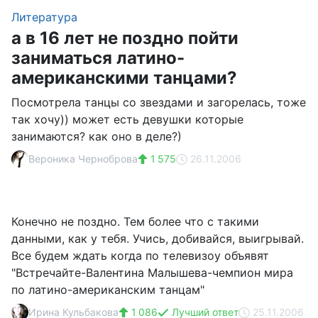
Литература
а в 16 лет не поздно пойти
заниматься латино-
американскими танцами?
Посмотрела танцы со звездами и загорелась, тоже
так хочу)) может есть девушки которые
занимаются? как оно в деле?)
Вероника Черноброва
1 575
26.11.2006
Конечно не поздно. Тем более что с такими
данными, как у тебя. Учись, добивайся, выигрывай.
Все будем ждать когда по телевизоу объявят
"Встречайте-Валентина Малышева-чемпион мира
по латино-американским танцам"
Ирина Кульбакова
1 086
Лучший ответ
25.11.2006