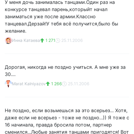
У меня дочь занималась танцами.Один раз на
конкурсе танцевал парень,которыйт начал
заниматься уже после армии.Классно
танцевал.Дерзай!У тебя всё получится,было бы
желание.
Инна Катаева
1 271
25.11.2006
Дорогая, никогда не поздно учиться. А мне уже за
30....
Маrat Kalniyazov
1 266
25.11.2006
Не поздно, если возьмешься за это всерьез... Хотя,
даже если не всерьез - тоже не поздно...)) Я тоже с
16 начинала, правда бросила потом, партнер
сменился...Любые занятия танцами пригодятся! Вот