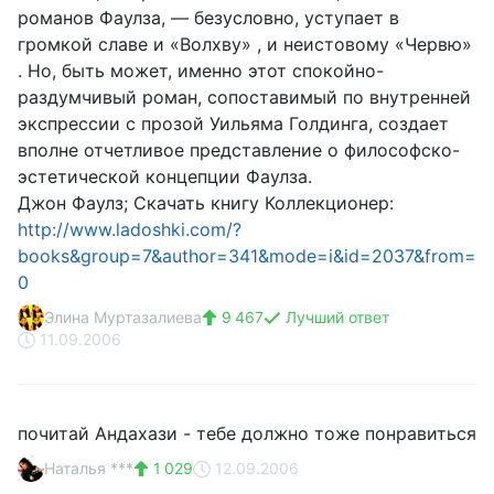
романов Фаулза, — безусловно, уступает в
громкой славе и «Волхву» , и неистовому «Червю»
. Но, быть может, именно этот спокойно-
раздумчивый роман, сопоставимый по внутренней
экспрессии с прозой Уильяма Голдинга, создает
вполне отчетливое представление о философско-
эстетической концепции Фаулза.
Джон Фаулз; Скачать книгу Коллекционер:
http://www.ladoshki.com/?
books&group=7&author=341&mode=i&id=2037&from=
0
Элина Муртазалиева
9 467
Лучший ответ
11.09.2006
почитай Андахази - тебе должно тоже понравиться
Наталья ***
1 029
12.09.2006