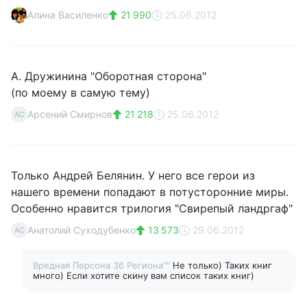
Алина Василенко
21 990
25.06.2012
А. Дружинина "Оборотная сторона"
(по моему в самую тему)
Арсений Смирнов
21 218
25.06.2012
АС
Только Андрей Белянин. У него все герои из
нашего времени попадают в потусторонние миры.
Особенно нравится трилогия "Свирепый ландргаф"
Анатолий Cуходубенко
13 573
29.06.2012
АC
Вредная Персона 36 Региона""
Не только) Таких книг
много) Если хотите скину вам список таких книг)