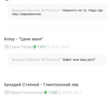
Вредная Персона 36 Региона""
Немного не то. Надо где
наш современник.
Antey - "Цени меня"
Елена Рябова
1 411
25.06.2012
ЕР
Вредная Персона 36 Региона""
Зафиг мне ваш реп?
Аркадий Степной - Глинглокский лев
Ирина Пограничная
1 325
30.06.2012
ИП