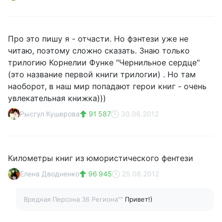
Про это пишу я - отчасти. Но фэнтези уже не
читаю, поэтому сложно сказать. Знаю только
трилогию Корнелии Функе "Чернильное сердце"
(это название первой книги трилогии) . Но там
наоборот, в наш мир попадают герои книг - очень
увлекательная книжка)))
Рысгул Кушерова
91 587
30.06.2012
Километры книг из юмористического фентези
Елена Дводненко
96 945
25.06.2012
Вредная Персона 36 Региона""
Привет!)