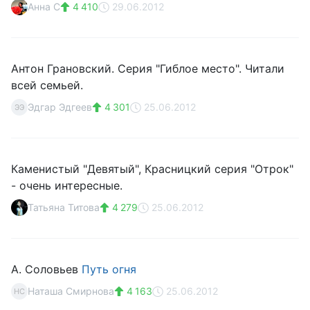
Анна C
4 410
29.06.2012
Антон Грановский. Серия "Гиблое место". Читали
всей семьей.
Эдгар Эдгеев
4 301
25.06.2012
ЭЭ
Каменистый "Девятый", Красницкий серия "Отрок"
- очень интересные.
Татьяна Титова
4 279
25.06.2012
А. Соловьев
Путь огня
Наташа Смирнова
4 163
25.06.2012
НС