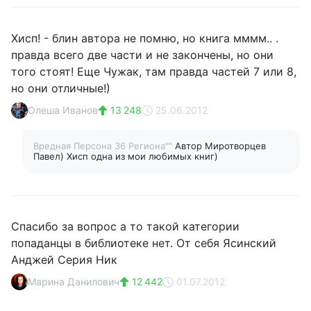
Хисп! - блин автора не помню, но книга мммм.. .
правда всего две части и не закончены, но они
того стоят! Еще Чужак, там правда частей 7 или 8,
но они отличные!)
Олеша Иванов
13 248
25.06.2012
Вредная Персона 36 Региона""
Автор Миротворцев
Павел) Хисп одна из мои любимых книг)
Спасибо за вопрос а то такой категории
попаданцы в библиотеке нет. От себя Ясинский
Анджей Серия Ник
Марина Данилович
12 442
01.07.2012