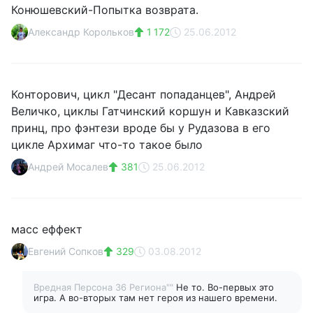
Конюшевский-Попытка возврата.
Александр Корольков
1 172
25.06.2012
Конторович, цикл "Десант попаданцев", Андрей
Величко, циклы Гатчинский коршун и Кавказский
принц, про фэнтези вроде бы у Рудазова в его
цикле Архимаг что-то такое было
Андрей Мосалев
381
25.06.2012
масс еффект
Евгений Сопков
329
03.08.2012
Вредная Персона 36 Региона""
Не то. Во-первых это
игра. А во-вторых там нет героя из нашего времени.