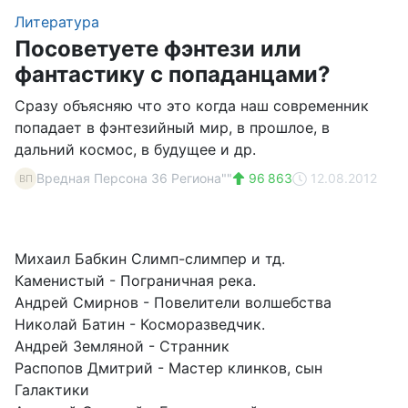
Литература
Посоветуете фэнтези или
фантастику с попаданцами?
Сразу объясняю что это когда наш современник
попадает в фэнтезийный мир, в прошлое, в
дальний космос, в будущее и др.
Вредная Персона 36 Региона""
96 863
12.08.2012
ВП
Михаил Бабкин Слимп-слимпер и тд.
Каменистый - Пограничная река.
Андрей Смирнов - Повелители волшебства
Николай Батин - Косморазведчик.
Андрей Земляной - Странник
Распопов Дмитрий - Мастер клинков, сын
Галактики