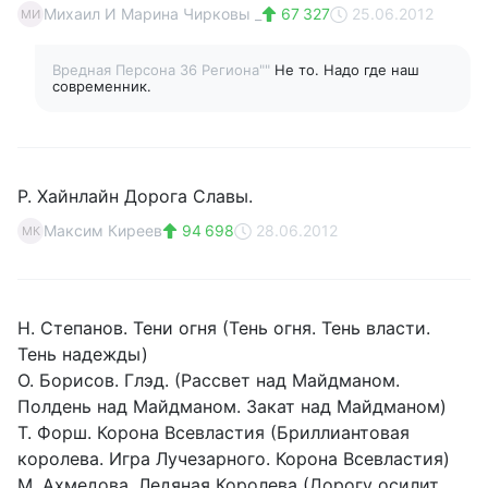
Михаил И Марина Чирковы _
67 327
25.06.2012
МИ
Вредная Персона 36 Региона""
Не то. Надо где наш
современник.
Р. Хайнлайн Дорога Славы.
Максим Киреев
94 698
28.06.2012
МК
Н. Степанов. Тени огня (Тень огня. Тень власти.
Тень надежды)
О. Борисов. Глэд. (Рассвет над Майдманом.
Полдень над Майдманом. Закат над Майдманом)
Т. Форш. Корона Всевластия (Бриллиантовая
королева. Игра Лучезарного. Корона Всевластия)
М. Ахмедова. Ледяная Королева (Дорогу осилит