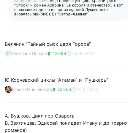
Федоров Алексей
еще посоветую цикл Красницкого
"Отрок" и роман Асприна "За короля и отечество". а вот
в название одного из произведений Лукьяненко
вкралась ошибка)))))) "Сегодня,мама"
Белянин "Тайный сыск царя Гороха"
Светлана Попова
42 699
26.06.2012
СП
Ю Корчевский циклы "Атаман" и "Пушкарь"
Елена Овчинникова
25 866
01.07.2012
А. Бушков. Цикл про Сварога
В. Звягинцев. Одиссей покидает Итаку и др. (серия
романов)