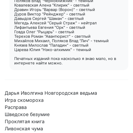
Поляков Влад "Чернокнижник" - темный
Ковалевская Алена "Клирик" - светлый
Дравин Игорь "Варвар (Ворон)" - светлый
Дуров Виктор "Рейнджер" - светлый
Давыдов Сергей "Шаман" - светлый
Мегедь Алексей "Серый Страж" - нейтрал
Лифантьева Евгения "Орк" - светлый
Говда Олег "Рыцарь" - светлый
Терехов Роман "Авантюрист" - светлый
Михайлов Михаил, Поляков Влад "Лич" - темный
Князев Милослав "Паладин" - светлый
Царева Юлия "Нэко-алхимик" - темный
Печатных изданий пока насколько я знаю мало, но в
интернете найти можно.
Дарья Иволгина Новгородская ведьма
Игра скомороха
Расправа
Шведское безумие
Проклятая книга
Ливонская чума