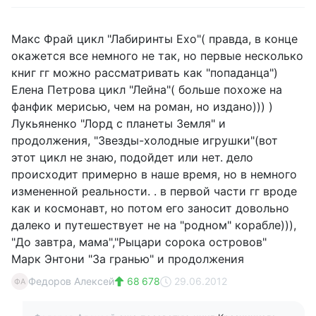
Макс Фрай цикл "Лабиринты Ехо"( правда, в конце
окажется все немного не так, но первые несколько
книг гг можно рассматривать как "попаданца")
Елена Петрова цикл "Лейна"( больше похоже на
фанфик мерисью, чем на роман, но издано))) )
Лукьяненко "Лорд с планеты Земля" и
продолжения, "Звезды-холодные игрушки"(вот
этот цикл не знаю, подойдет или нет. дело
происходит примерно в наше время, но в немного
измененной реальности. . в первой части гг вроде
как и космонавт, но потом его заносит довольно
далеко и путешествует не на "родном" корабле))),
"До завтра, мама","Рыцари сорока островов"
Марк Энтони "За гранью" и продолжения
Федоров Алексей
68 678
29.06.2012
ФА