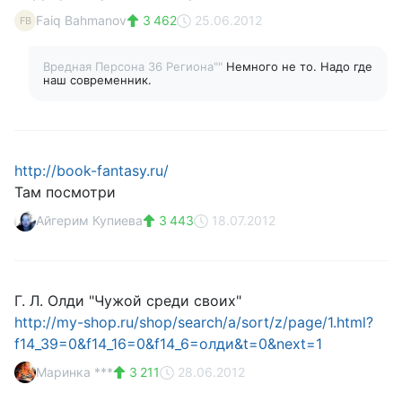
Faiq Bahmanov
3 462
25.06.2012
FB
Вредная Персона 36 Региона""
Немного не то. Надо где
наш современник.
http://book-fantasy.ru/
Там посмотри
Айгерим Купиева
3 443
18.07.2012
Г. Л. Олди "Чужой среди своих"
http://my-shop.ru/shop/search/a/sort/z/page/1.html?
f14_39=0&f14_16=0&f14_6=олди&t=0&next=1
Маринка ***
3 211
28.06.2012