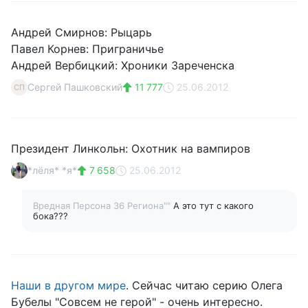
Андрей Смирнов: Рыцарь
Павел Корнев: Приграничье
Андрей Вербицкий: Хроники Зареченска
Сергей Пашковский
11 777
25.06.2012
СП
Президент Линкольн: Охотник на вампиров
*лёля* *я*
7 658
25.06.2012
Вредная Персона 36 Региона""
А это тут с какого
бока???
Наши в другом мире
. Сейчас читаю серию Олега
Бубелы "Совсем не герой" - очень интересно.