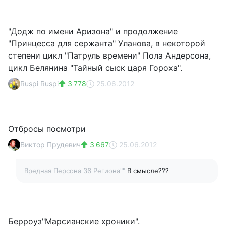
"Додж по имени Аризона" и продолжение
"Принцесса для сержанта" Уланова, в некоторой
степени цикл "Патруль времени" Пола Андерсона,
цикл Белянина "Тайный сыск царя Гороха".
Ruspi Ruspi
3 778
25.06.2012
Отбросы посмотри
Виктор Прудевич
3 667
25.06.2012
Вредная Персона 36 Региона""
В смысле???
Берроуз"Марсианские хроники".