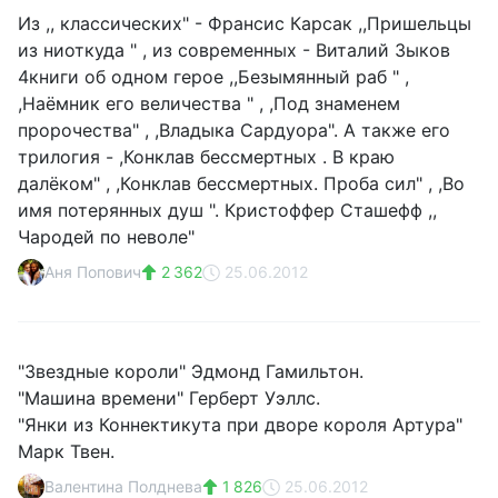
Из ,, классических" - Франсис Карсак ,,Пришельцы
из ниоткуда " , из современных - Виталий Зыков
4книги об одном герое ,,Безымянный раб " ,
,Наёмник его величества " , ,Под знаменем
пророчества" , ,Владыка Сардуора". А также его
трилогия - ,Конклав бессмертных . В краю
далёком" , ,Конклав бессмертных. Проба сил" , ,Во
имя потерянных душ ". Кристоффер Сташефф ,,
Чародей по неволе"
Аня Попович
2 362
25.06.2012
"Звездные короли" Эдмонд Гамильтон.
"Машина времени" Герберт Уэллс.
"Янки из Коннектикута при дворе короля Артура"
Марк Твен.
Валентина Полднева
1 826
25.06.2012