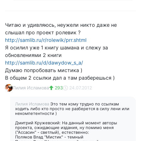
Читаю и удивляюсь, неужели никто даже не
слышал про проект ролевик ?
http://samlib.ru/r/rolewik/prr.shtml
Я осилил уже 1 книгу шамана и слежу за
обновлениями 2 книги
http://samlib.ru/d/dawydow_s_a/
Думаю попробовать мистика )
В общем 2 ссылки дал а там разберешься )
Лилия Исламова
293
24.07.2012
Лилия Исламова
Это тем кому трудно по ссылкам
ходить либо кто просто не разберется в силу лени или
некомпетентности )
Дмитрий Кружевский: На данный момент авторы
проекта, ожидающие издания, ну помимо меня
("Ассасин" - светлый), естественно:
Поляков Влад "Мистик" - темный