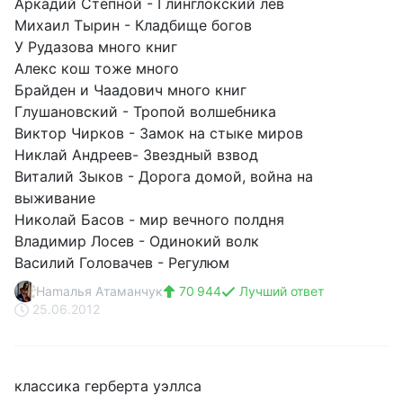
Аркадий Степной - Глинглокский лев
Михаил Тырин - Кладбище богов
У Рудазова много книг
Алекс кош тоже много
Брайден и Чаадович много книг
Глушановский - Тропой волшебника
Виктор Чирков - Замок на стыке миров
Никлай Андреев- Звездный взвод
Виталий Зыков - Дорога домой, война на
выживание
Николай Басов - мир вечного полдня
Владимир Лосев - Одинокий волк
Василий Головачев - Регулюм
Hamaлья Атаманчук
70 944
Лучший ответ
25.06.2012
классика герберта уэллса