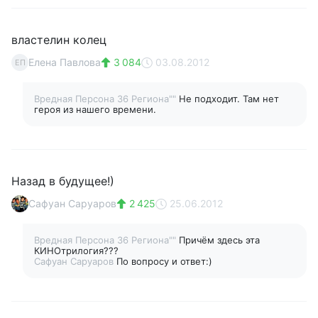
властелин колец
Елена Павлова
3 084
03.08.2012
ЕП
Вредная Персона 36 Региона""
Не подходит. Там нет
героя из нашего времени.
Назад в будущее!)
Сафуан Саруаров
2 425
25.06.2012
Вредная Персона 36 Региона""
Причём здесь эта
КИНОтрилогия???
Сафуан Саруаров
По вопросу и ответ:)