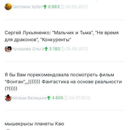
Светлана Урбет
6 883
30.06.2012
Сергей Лукьяненко: "Мальчик и Тьма", "Не время
для драконов", "Конкуренты"
Чунарева Ольга
5 180
25.06.2012
Я бы Вам порекомендовала посмотреть фильм
"Фонтан",,,))))))) Фантастика на основе реальности
(?)))))
Наташа Валицька
4 805
04.07.2012
мышекрысы планеты Кзю