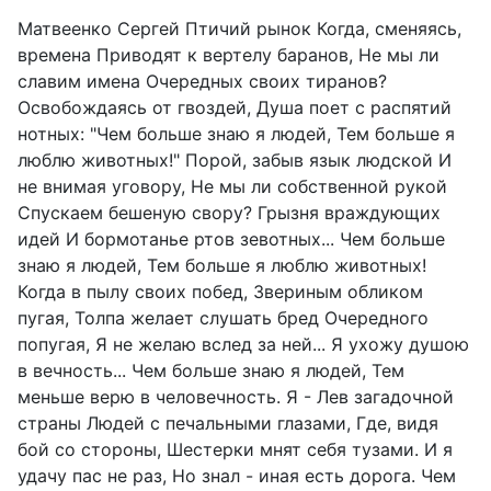
Матвеенко Сергей Птичий рынок Когда, сменяясь,
времена Приводят к вертелу баранов, Не мы ли
славим имена Очередных своих тиранов?
Освобождаясь от гвоздей, Душа поет с распятий
нотных: "Чем больше знаю я людей, Тем больше я
люблю животных!" Порой, забыв язык людской И
не внимая уговору, Не мы ли собственной рукой
Спускаем бешеную свору? Грызня враждующих
идей И бормотанье ртов зевотных... Чем больше
знаю я людей, Тем больше я люблю животных!
Когда в пылу своих побед, Звериным обликом
пугая, Толпа желает слушать бред Очередного
попугая, Я не желаю вслед за ней... Я ухожу душою
в вечность... Чем больше знаю я людей, Тем
меньше верю в человечность. Я - Лев загадочной
страны Людей с печальными глазами, Где, видя
бой со стороны, Шестерки мнят себя тузами. И я
удачу пас не раз, Но знал - иная есть дорога. Чем