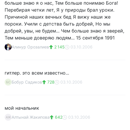
больше знаю я о нас, Тем больше понимаю Бога!
Перебирая четки лет, Я у природы брал уроки.
Причиной наших вечных бед Я вижу наши же
пороки. Учили с детства быть добрей, Но мы
добрей, увы, не будем... Чем больше знаю я зверей,
Тем меньше доверяю людям... 15 сентября 1991
Алинур Орозалиев
2 145
03.10.2006
гитлер. это всем известно...
Бобур Садиков
728
03.10.2006
БС
мой начальник
Алтынай Жакипова
642
03.10.2006
АЖ