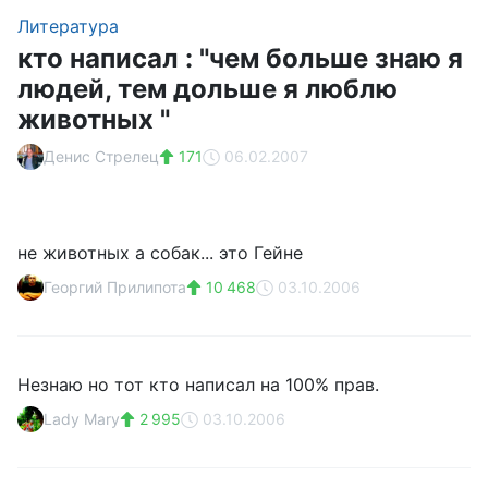
Литература
кто написал : "чем больше знаю я
людей, тем дольше я люблю
животных "
Денис Стрелец
171
06.02.2007
не животных а собак... это Гейне
Георгий Прилипота
10 468
03.10.2006
Незнаю но тот кто написал на 100% прав.
Lady Mary
2 995
03.10.2006